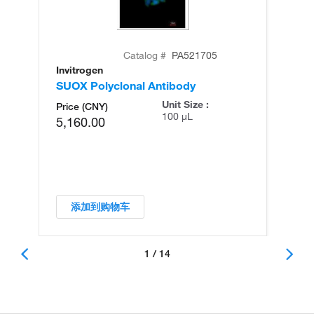
Catalog #
PA521705
Invitrogen
In
SUOX Polyclonal Antibody
SU
(O
Unit Size :
Price (CNY)
100 µL
5,160.00
添加到购物车
1 / 14