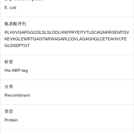
E. coli
氨基酸序列
RLHVVGAPGGQSLSLSLDDLHNFPRYEITVTLQCAGNRRSEMTQV
KEVKGLEWRTGAISTARWAGARLCDVLAQAGHQLCETEAHVCFE
GLDSDPTGT
标签
His-ABP-tag
分类
Recombinant
类型
Protein