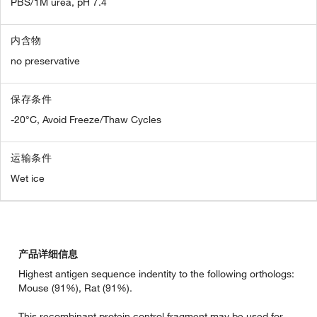
PBS/1M urea, pH 7.4
内含物
no preservative
保存条件
-20°C, Avoid Freeze/Thaw Cycles
运输条件
Wet ice
产品详细信息
Highest antigen sequence indentity to the following orthologs:
Mouse (91%), Rat (91%).
This recombinant protein control fragment may be used for