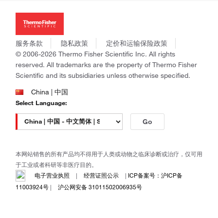
投资者关系
Thermo Scientific
新闻
Applied Biosystems
社会责任
Invitrogen
商标
Gibco
服务条款
隐私政策
定价和运输保险政策
政策和通知
Ion Torrent
© 2006-2026 Thermo Fisher Scientific Inc. All rights
reserved. All trademarks are the property of Thermo Fisher
Unity Lab Services
Scientific and its subsidiaries unless otherwise specified.
Patheon
PPD
China | 中国
Select Language:
Go
本网站销售的所有产品均不得用于人类或动物之临床诊断或治疗，仅可用
于工业或者科研等非医疗目的。
电子营业执照
|
经营证照公示
|
ICP备案号：沪ICP备
11003924号
|
沪公网安备 31011502006935号