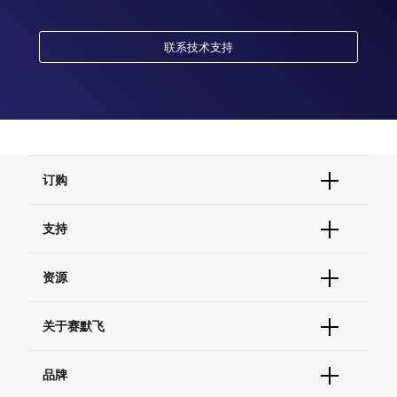
联系技术支持
订购
订单状态查询
支持
订单支持
货号直购
帮助&支持
资源
现货供应中心
联系我们 - 400 820 8982
电子采购
技术支持中心
学习中心
关于赛默飞
查找文件&证书
促销
报告网站问题
活动&研讨会
关于我们
品牌
社交媒体
招聘