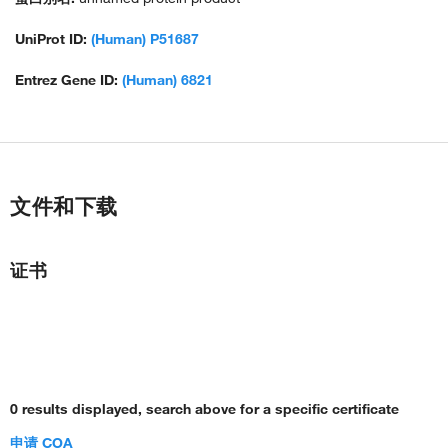
UniProt ID:
(Human) P51687
Entrez Gene ID:
(Human) 6821
文件和下载
证书
0 results displayed, search above for a specific certificate
申请 COA