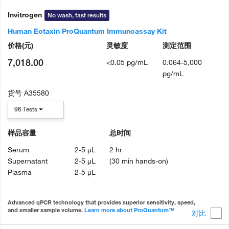
Invitrogen
No wash, fast results
Human Eotaxin ProQuantum Immunoassay Kit
价格
(元)
灵敏度
测定范围
7,018.00
<0.05 pg/mL
0.064-5,000
pg/mL
货号
A35580
96 Tests
样品容量
总时间
Serum
2-5 µL
2 hr
Supernatant
2-5 µL
(30 min hands-on)
Plasma
2-5 µL
Advanced qPCR technology that provides superior sensitivity, speed,
and smaller sample volume.
Learn more about ProQuantum™
对比