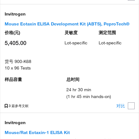
Invitrogen
Mouse Eotaxin ELISA Development Kit (ABTS), PeproTech®
价格
(元)
灵敏度
测定范围
5,405.00
Lot-specific
Lot-specific
货号
900-K68
10 x 96 Tests
样品容量
总时间
24 hr 30 min
(1 hr 45 min hands-on)
对比
3 篇参考文献
Invitrogen
Mouse/Rat Eotaxin-1 ELISA Kit