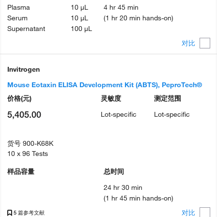
Plasma
10 µL
4 hr 45 min
Serum
10 µL
(1 hr 20 min hands-on)
Supernatant
100 µL
对比
Invitrogen
Mouse Eotaxin ELISA Development Kit (ABTS), PeproTech®
价格
(元)
灵敏度
测定范围
5,405.00
Lot-specific
Lot-specific
货号
900-K68K
10 x 96 Tests
样品容量
总时间
24 hr 30 min
(1 hr 45 min hands-on)
对比
5 篇参考文献