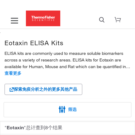
Eotaxin ELISA Kits
ELISA kits are commonly used to measure soluble biomarkers
across a variety of research areas. ELISA kits for Eotaxin are
available for Human, Mouse and Rat which can be quantified in
various samples, including plasma, serum, supernatant.
查看更多
Invitrogen ELISA kits exist in two formats:...
探索免疫分析之外的更多其他产品
筛选
"
Eotaxin
"总计查到8个结果