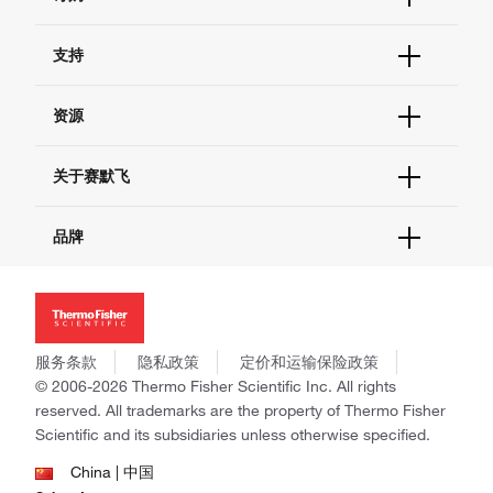
订单状态查询
支持
订单支持
货号直购
帮助&支持
资源
现货供应中心
联系我们 - 400 820 8982
电子采购
技术支持中心
学习中心
关于赛默飞
查找文件&证书
促销
报告网站问题
活动&研讨会
关于我们
品牌
社交媒体
招聘
投资者关系
Thermo Scientific
新闻
Applied Biosystems
社会责任
Invitrogen
商标
Gibco
服务条款
隐私政策
定价和运输保险政策
政策和通知
Ion Torrent
© 2006-2026 Thermo Fisher Scientific Inc. All rights
reserved. All trademarks are the property of Thermo Fisher
Unity Lab Services
Scientific and its subsidiaries unless otherwise specified.
Patheon
PPD
China | 中国