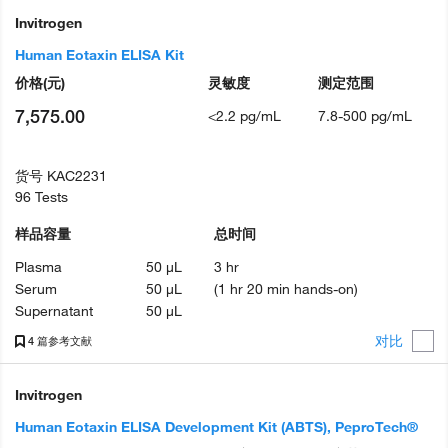
Invitrogen
Human Eotaxin ELISA Kit
价格
(元)
灵敏度
测定范围
7,575.00
<2.2 pg/mL
7.8-500 pg/mL
货号
KAC2231
96 Tests
样品容量
总时间
Plasma
50 µL
3 hr
Serum
50 µL
(1 hr 20 min hands-on)
Supernatant
50 µL
对比
4 篇参考文献
Invitrogen
Human Eotaxin ELISA Development Kit (ABTS), PeproTech®