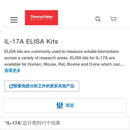
IL-17A ELISA Kits
ELISA kits are commonly used to measure soluble biomarkers
across a variety of research areas. ELISA kits for IL-17A are
available for Human, Mouse, Rat, Bovine and Ovine which can
be quantified in various samples, including serum, supernatant,
查看更多
plasma.
探索免疫分析之外的更多其他产品
Invitrogen ELISA kits exist in two...
筛选
"
IL-17A
"总计查到17个结果