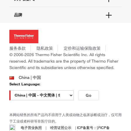
促销
报告网站问题
活动&研讨会
关于我们
品牌
社交媒体
招聘
投资者关系
Thermo Scientific
新闻
Applied Biosystems
社会责任
Invitrogen
商标
Gibco
服务条款
隐私政策
定价和运输保险政策
政策和通知
Ion Torrent
© 2006-2026 Thermo Fisher Scientific Inc. All rights
reserved. All trademarks are the property of Thermo Fisher
Unity Lab Services
Scientific and its subsidiaries unless otherwise specified.
Patheon
PPD
China | 中国
Select Language:
Go
本网站销售的所有产品均不得用于人类或动物之临床诊断或治疗，仅可用
于工业或者科研等非医疗目的。
电子营业执照
|
经营证照公示
|
ICP备案号：沪ICP备