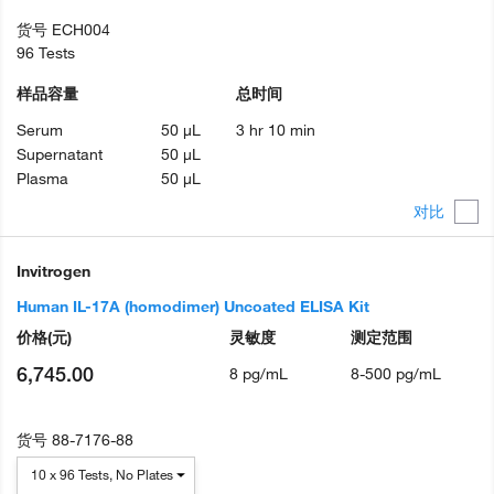
货号
ECH004
96 Tests
样品容量
总时间
Serum
50 µL
3 hr 10 min
Supernatant
50 µL
Plasma
50 µL
对比
Invitrogen
Human IL-17A (homodimer) Uncoated ELISA Kit
价格
(元)
灵敏度
测定范围
6,745.00
8 pg/mL
8-500 pg/mL
货号
88-7176-88
10 x 96 Tests, No Plates