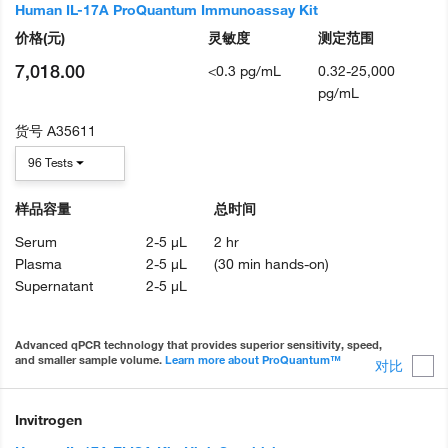
Human IL-17A ProQuantum Immunoassay Kit
价格
(元)
灵敏度
测定范围
7,018.00
<0.3 pg/mL
0.32-25,000
pg/mL
货号
A35611
96 Tests
样品容量
总时间
Serum
2-5 µL
2 hr
Plasma
2-5 µL
(30 min hands-on)
Supernatant
2-5 µL
Advanced qPCR technology that provides superior sensitivity, speed,
and smaller sample volume.
Learn more about ProQuantum™
对比
Invitrogen