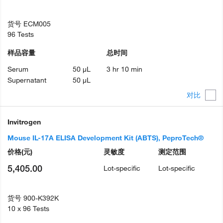
货号
ECM005
96 Tests
样品容量
总时间
Serum
50 µL
3 hr 10 min
Supernatant
50 µL
对比
Invitrogen
Mouse IL-17A ELISA Development Kit (ABTS), PeproTech®
价格
(元)
灵敏度
测定范围
5,405.00
Lot-specific
Lot-specific
货号
900-K392K
10 x 96 Tests