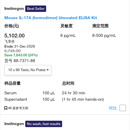
Invitrogen
Best Seller
Mouse IL-17A (homodimer) Uncoated ELISA Kit
价格
(元)
灵敏度
测定范围
5,102.00
8 pg/mL
8-500 pg/mL
飞享价
31-Dec-2026
Ends:
6,745.00
Save 1,643.00 (24%)
货号
88-7371-88
10 x 96 Tests, No Plates
样品容量
总时间
Serum
100 µL
24 hr 30 min
Supernatant
100 µL
(1 hr 45 min hands-on)
对比
45 篇参考文献
Invitrogen
No wash, fast results