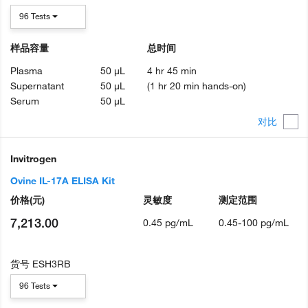
96 Tests
样品容量
总时间
Plasma
50 µL
4 hr 45 min
Supernatant
50 µL
(1 hr 20 min hands-on)
Serum
50 µL
对比
Invitrogen
Ovine IL-17A ELISA Kit
价格
(元)
灵敏度
测定范围
7,213.00
0.45 pg/mL
0.45-100 pg/mL
货号
ESH3RB
96 Tests