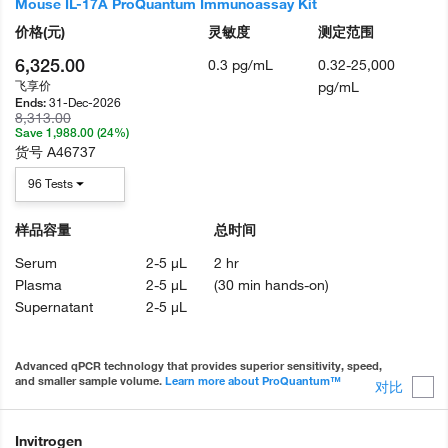
Mouse IL-17A ProQuantum Immunoassay Kit
价格
(元)
灵敏度
测定范围
6,325.00
0.3 pg/mL
0.32-25,000
飞享价
pg/mL
31-Dec-2026
Ends:
8,313.00
Save 1,988.00 (24%)
货号
A46737
96 Tests
样品容量
总时间
Serum
2-5 µL
2 hr
Plasma
2-5 µL
(30 min hands-on)
Supernatant
2-5 µL
Advanced qPCR technology that provides superior sensitivity, speed,
and smaller sample volume.
Learn more about ProQuantum™
对比
Invitrogen