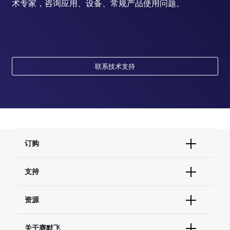
术专家，咨询应用、设备、常规产品使用问题。
联系技术支持
订购
订单状态查询
支持
订单支持
货号直购
帮助&支持
资源
现货供应中心
联系我们 - 400 820 8982
电子采购
技术支持中心
学习中心
关于赛默飞
查找文件&证书