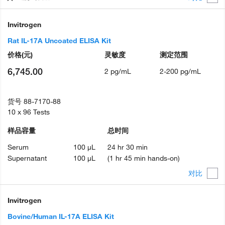
Invitrogen
Rat IL-17A Uncoated ELISA Kit
价格
(元)
灵敏度
测定范围
6,745.00
2 pg/mL
2-200 pg/mL
货号
88-7170-88
10 x 96 Tests
样品容量
总时间
Serum
100 µL
24 hr 30 min
Supernatant
100 µL
(1 hr 45 min hands-on)
对比
Invitrogen
Bovine/Human IL-17A ELISA Kit