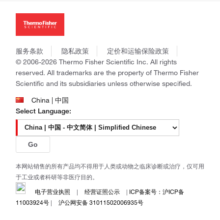
投资者关系
Thermo Scientific
新闻
Applied Biosystems
社会责任
Invitrogen
商标
Gibco
政策和通知
服务条款
隐私政策
定价和运输保险政策
Ion Torrent
© 2006-2026 Thermo Fisher Scientific Inc. All rights
Unity Lab Services
reserved. All trademarks are the property of Thermo Fisher
Patheon
Scientific and its subsidiaries unless otherwise specified.
PPD
China | 中国
Select Language:
Go
本网站销售的所有产品均不得用于人类或动物之临床诊断或治疗，仅可用
于工业或者科研等非医疗目的。
电子营业执照
|
经营证照公示
|
ICP备案号：沪ICP备
11003924号
|
沪公网安备 31011502006935号