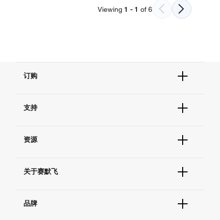
Viewing
1
-
1
of
6
订购
订单状态查询
支持
订单支持
货号直购
帮助&支持
现货供应中心
资源
联系我们 - 400 820 8982
电子采购
技术支持中心
学习中心
查找文件&证书
关于赛默飞
促销
报告网站问题
活动&研讨会
关于我们
社交媒体
品牌
招聘