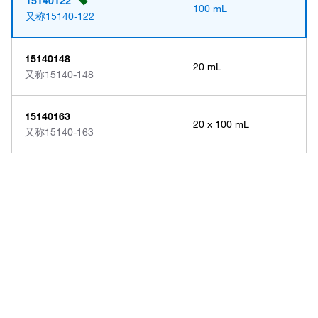
15140122
100 mL
又称
15140-122
15140148
20 mL
又称
15140-148
15140163
20 x 100 mL
又称
15140-163
Have questions about this
product? Ask our AI
assisted search.