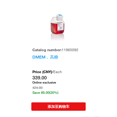
Catalog number:
11965092
DMEM，高糖
Price (
CNY
)
/
Each
339.00
Online exclusive
424.00
Save
85.00
(20%)
添加至购物车