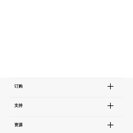
订购
订单状态查询
支持
订单支持
货号直购
帮助&支持
现货供应中心
资源
联系我们 - 400 820 8982
电子采购