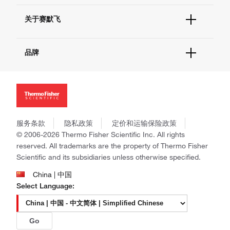
技术支持中心
学习中心
查找文件&证书
关于赛默飞
促销
报告网站问题
活动&研讨会
关于我们
社交媒体
品牌
招聘
投资者关系
Thermo Scientific
新闻
Applied Biosystems
社会责任
Invitrogen
商标
Gibco
政策和通知
服务条款
隐私政策
定价和运输保险政策
Ion Torrent
© 2006-2026 Thermo Fisher Scientific Inc. All rights
Unity Lab Services
reserved. All trademarks are the property of Thermo Fisher
Patheon
Scientific and its subsidiaries unless otherwise specified.
PPD
China | 中国
Select Language:
Go