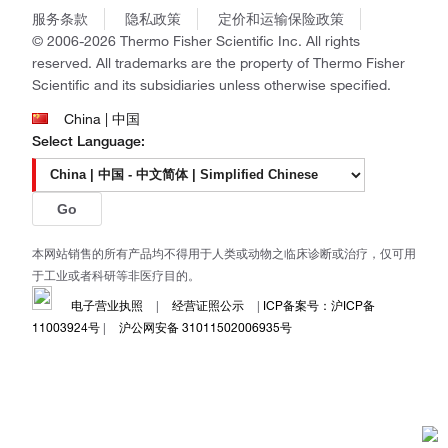
Gibco
政策和通知
服务条款
隐私政策
定价和运输保险政策
Ion Torrent
© 2006-2026 Thermo Fisher Scientific Inc. All rights
Unity Lab Services
reserved. All trademarks are the property of Thermo Fisher
Patheon
Scientific and its subsidiaries unless otherwise specified.
PPD
China | 中国
Select Language:
Go
本网站销售的所有产品均不得用于人类或动物之临床诊断或治疗，仅可用
于工业或者科研等非医疗目的。
电子营业执照
|
经营证照公示
|
ICP备案号：沪ICP备
11003924号
|
沪公网安备 31011502006935号