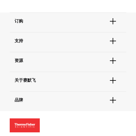
订购
订单状态查询
支持
订单支持
货号直购
帮助&支持
现货供应中心
资源
联系我们 - 400 820 8982
电子采购
技术支持中心
学习中心
查找文件&证书
关于赛默飞
促销
报告网站问题
活动&研讨会
关于我们
社交媒体
品牌
招聘
投资者关系
Thermo Scientific
新闻
Applied Biosystems
社会责任
Invitrogen
商标