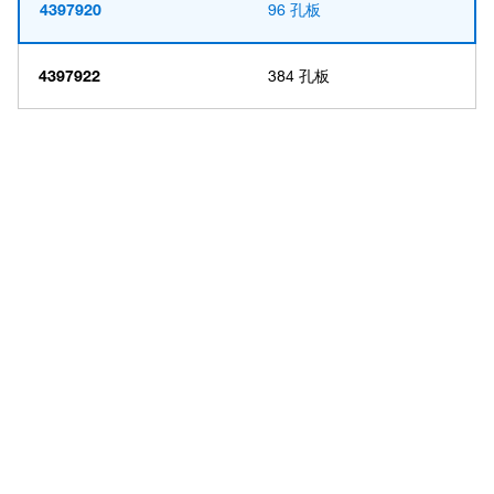
4397920
96 孔板
4397922
384 孔板
Have questions about this
product? Ask our AI
assisted search.