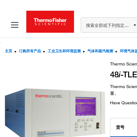
搜索全部或下列指定分类
主页
▸
订购所有产品
▸
工业卫生和环境监测
▸
气体和蒸汽检测
▸
环境气体
Thermo Scien
48
i
-T
Thermo Scien
量。
Have Questio
货号