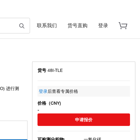
联系我们
货号直购
登录
货号
48I-TLE
O) 进行测
登录
后查看专属价格
价格（CNY)
-
申请报价
可检测分析物:
一氧化碳