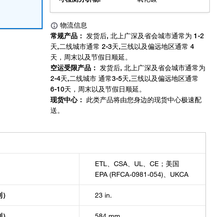
ETL、CSA、UL、CE；美国
EPA (RFCA-0981-054)、UKCA
制）
23 in.
制）
584 mm