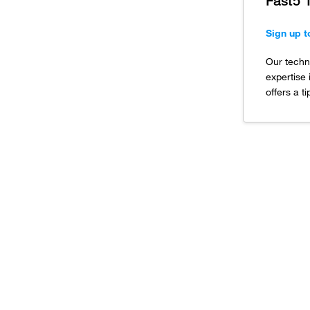
Fast5 
Sign up t
Our techni
expertise 
offers a t