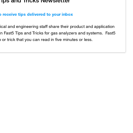
Tips and Tricks Newsletter
o receive tips delivered to your inbox
cal and engineering staff share their product and application
in Fast5 Tips and Tricks for gas analyzers and systems. Fast5
ip or trick that you can read in five minutes or less.