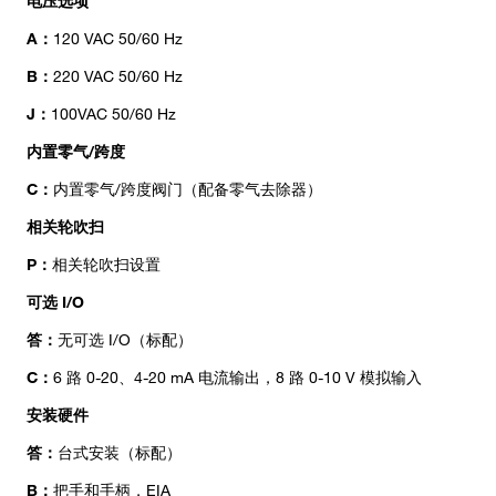
电压选项
A：
120 VAC 50/60 Hz
B：
220 VAC 50/60 Hz
J：
100VAC 50/60 Hz
内置零气/跨度
C：
内置零气/跨度阀门（配备零气去除器）
相关轮吹扫
P：
相关轮吹扫设置
可选 I/O
答：
无可选 I/O（标配）
C：
6 路 0-20、4-20 mA 电流输出，8 路 0-10 V 模拟输入
安装硬件
答：
台式安装（标配）
B：
把手和手柄，EIA