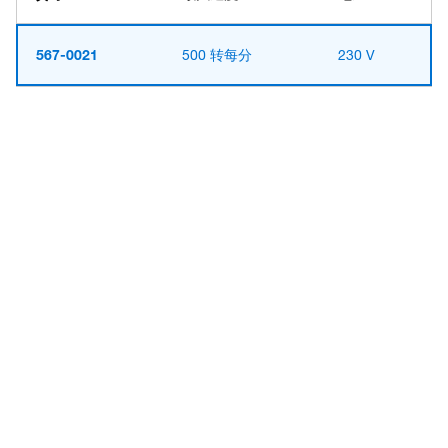
567-0021
500 转每分
230 V
Have questions about this
product? Ask our AI
assisted search.