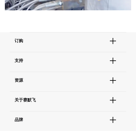
Video
订购
订单状态查询
支持
订单支持
货号直购
帮助&支持
现货供应中心
资源
联系我们 - 400 820 8982
电子采购
技术支持中心
学习中心
查找文件&证书
关于赛默飞
促销
报告网站问题
活动&研讨会
关于我们
社交媒体
品牌
招聘
投资者关系
Thermo Scientific