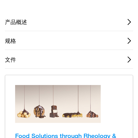
Privacy Notice.
产品概述
规格
文件
Food Solutions through Rheology &