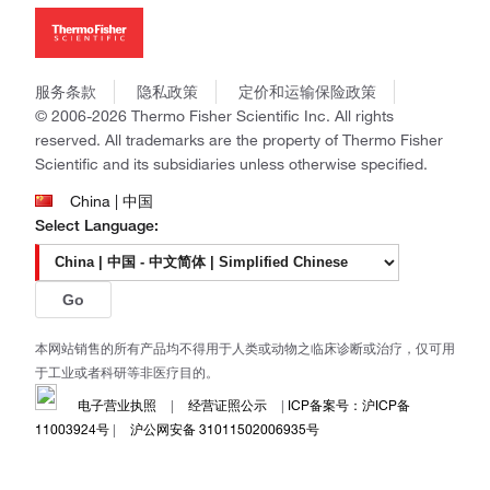
新闻
Applied Biosystems
社会责任
Invitrogen
商标
Gibco
政策和通知
服务条款
隐私政策
定价和运输保险政策
Ion Torrent
© 2006-2026 Thermo Fisher Scientific Inc. All rights
Unity Lab Services
reserved. All trademarks are the property of Thermo Fisher
Patheon
Scientific and its subsidiaries unless otherwise specified.
PPD
China | 中国
Select Language:
Go
本网站销售的所有产品均不得用于人类或动物之临床诊断或治疗，仅可用
于工业或者科研等非医疗目的。
电子营业执照
|
经营证照公示
|
ICP备案号：沪ICP备
11003924号
|
沪公网安备 31011502006935号