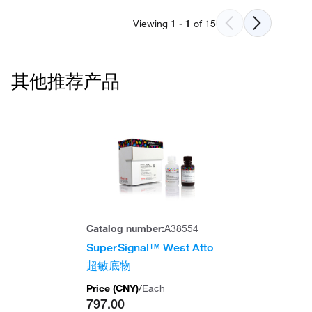
Viewing
1
-
1
of
15
其他推荐产品
Catalog number:
A38554
SuperSignal™ West Atto
超敏底物
Price (
CNY
)
/
Each
797.00