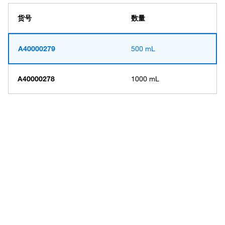
货号
数量
A40000279
500 mL
A40000278
1000 mL
Have questions about this
product? Ask our AI
assisted search.