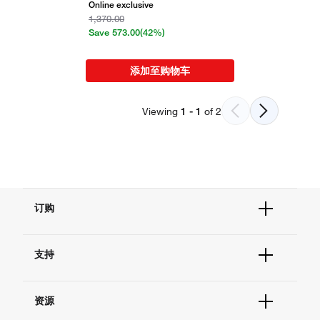
Online exclusive
1,370.00
Save
573.00
(42%)
添加至购物车
Viewing
1
-
1
of
2
订购
订单状态查询
支持
订单支持
货号直购
帮助&支持
现货供应中心
资源
联系我们 - 400 820 8982
电子采购