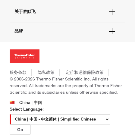
技术支持中心
学习中心
查找文件&证书
关于赛默飞
促销
报告网站问题
活动&研讨会
关于我们
社交媒体
品牌
招聘
投资者关系
Thermo Scientific
新闻
Applied Biosystems
社会责任
Invitrogen
商标
Gibco
政策和通知
服务条款
隐私政策
定价和运输保险政策
Ion Torrent
© 2006-2026 Thermo Fisher Scientific Inc. All rights
Unity Lab Services
reserved. All trademarks are the property of Thermo Fisher
Patheon
Scientific and its subsidiaries unless otherwise specified.
PPD
China | 中国
Select Language:
Go