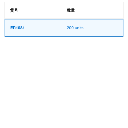
货号
数量
ER1981
200 units
Have questions about this
product? Ask our AI
assisted search.