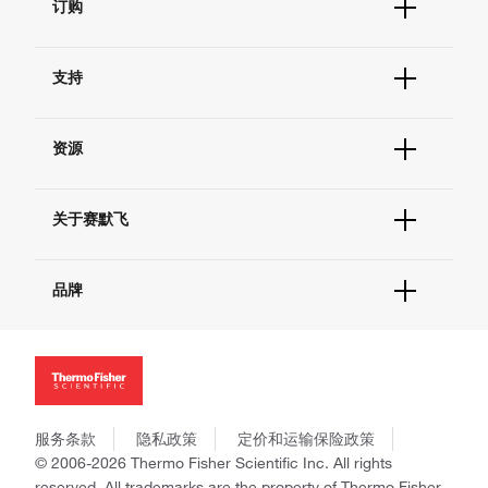
订购
订单状态查询
支持
订单支持
货号直购
帮助&支持
现货供应中心
资源
联系我们 - 400 820 8982
电子采购
技术支持中心
学习中心
查找文件&证书
关于赛默飞
促销
报告网站问题
活动&研讨会
关于我们
社交媒体
品牌
招聘
投资者关系
Thermo Scientific
新闻
Applied Biosystems
社会责任
Invitrogen
商标
Gibco
政策和通知
服务条款
隐私政策
定价和运输保险政策
Ion Torrent
© 2006-2026 Thermo Fisher Scientific Inc. All rights
Unity Lab Services
reserved. All trademarks are the property of Thermo Fisher