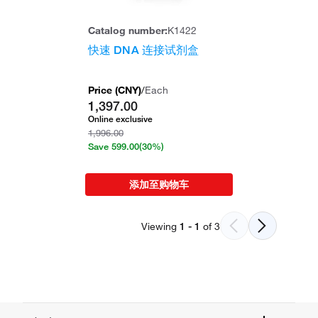
Catalog number:
K1422
快速 DNA 连接试剂盒
Price (
CNY
)
/
Each
1,397.00
Online exclusive
1,996.00
Save
599.00
(30%)
添加至购物车
Viewing
1
-
1
of
3