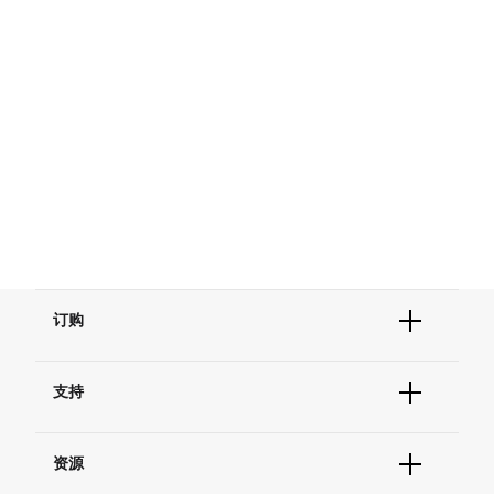
订购
订单状态查询
支持
订单支持
货号直购
帮助&支持
现货供应中心
资源
联系我们 - 400 820 8982
电子采购