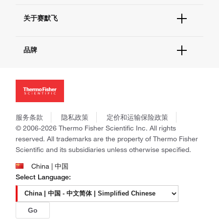
技术支持中心
学习中心
查找文件&证书
关于赛默飞
促销
报告网站问题
活动&研讨会
关于我们
社交媒体
品牌
招聘
投资者关系
Thermo Scientific
新闻
Applied Biosystems
社会责任
Invitrogen
商标
Gibco
政策和通知
服务条款
隐私政策
定价和运输保险政策
Ion Torrent
© 2006-2026 Thermo Fisher Scientific Inc. All rights
Unity Lab Services
reserved. All trademarks are the property of Thermo Fisher
Patheon
Scientific and its subsidiaries unless otherwise specified.
PPD
China | 中国
Select Language:
Go