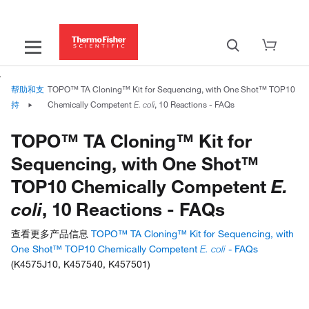
帮助和支
TOPO™ TA Cloning™ Kit for Sequencing, with One Shot™ TOP10
持
Chemically Competent
, 10 Reactions - FAQs
E. coli
TOPO™ TA Cloning™ Kit for
Sequencing, with One Shot™
TOP10 Chemically Competent
E.
coli
, 10 Reactions - FAQs
查看更多产品信息
TOPO™ TA Cloning™ Kit for Sequencing, with
One Shot™ TOP10 Chemically Competent
E. coli
- FAQs
(K4575J10, K457540, K457501)
Have questions about this