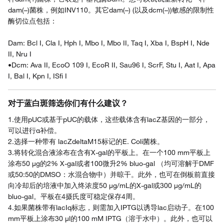
dam(–)菌株，例如INV110。其它dam(–) (以及dcm(–))敏感的限制性
酶切位点包括：
Dam: Bcl I, Cla I, Hph I, Mbo I, Mbo II, Taq I, Xba I, BspH I, Nde
II, Nru I
•Dcm: Ava II, EcoO 109 I, EcoR II, Sau96 I, ScrF, Stu I, Aat I, Apa
I, Bal I, Kpn I, ISfi I
对于蓝白斑筛选你们有什么建议？
1.使用pUC或基于pUC的载体，这些载体含有lacZ基因的一部分，
可以进行α补偿。
2.选择一种带有 lacZdeltaM15标记的E. Coli菌株。
3.将转化混合液涂布在含有X-gal的平板上。在一个100 mm平板上
涂布50 µg的2% X-gal或者100微升2% bluo-gal （均可溶解于DMF
或50:50的DMSO：水混合物中）并晾干。此外，也可在倒板前直接
向冷却后的培液中加入终浓度50 µg/mL的X-gal或300 µg/mL的
bluo-gal。平板在4摄氏度可稳定保存4周。
4.如果菌株带有lacIq标志，则需加入IPTG以诱导lac启动子。在100
mm平板上涂布30 µl的100 mM IPTG（溶于水中）。此外，也可以