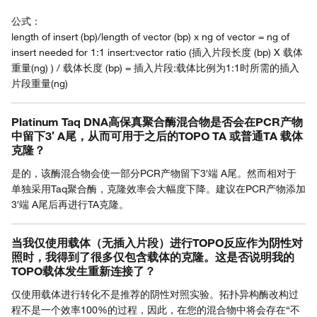
公式：
length of insert (bp)/length of vector (bp) x ng of vector = ng of
insert needed for 1:1 insert:vector ratio (插入片段长度 (bp) X 载体
重量(ng) ) / 载体长度 (bp) = 插入片段:载体比例为1:1时所需的插入
片段重量(ng)
Platinum Taq DNA高保真聚合酶混合物是否会在PCR产物
中留下3′ A尾，从而可用于之后的TOPO TA 或普通TA 载体
克隆？
是的，该酶混合物会使一部分PCR产物留下3′端 A尾。然而相对于
单独采用Taq聚合酶，克隆效率会大幅度下降。建议在PCR产物添加
3′端 A尾后再进行TA克隆。
当我仅使用载体（无插入片段）进行TOPO反应作为阴性对
照时，我得到了很多仅包含载体的克隆。这是否说明我的
TOPO载体发生重新连接了？
仅使用载体进行转化不是推荐的阴性对照实验。拓扑异构酶改构过
程不是一个效率100%的过程，因此，在您的混合物中将会存在“不