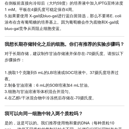
在倒板前直接向冷却后（大约59度）的培养液中加入IPTG至终浓度
1 mM。平板在4摄氏度可稳定保存4周。
5.如果要使用 X-gal或bluo-gal进行蓝白斑筛选，那么不要将E. coli
涂布在含有葡萄糖的培养基上。因为葡萄糖会作为底物和X-gal或
bluo-gal竞争从而阻止细胞变蓝。
我想长期存储转化之后的细胞。你们有推荐的实验步骤吗？
对于长期存储，建议制作甘油存储液并保存在-70摄氏度。请按以下
步骤操作：
1.挑取1个克隆到5 mL的LB培液或SOC培液中。37摄氏度培养过
夜。
2.制备甘油溶液：6 mL的SOB培液加4 mL甘油。
3.细胞与甘油溶液等体积混合并混匀。
4.在乙醇/干冰混合物中冷冻然后存储在-70摄氏度。
我可以向同一细胞中转入两个质粒吗？
是的，这是可以的。我们推荐使用饱和量的DNA（每种质粒10