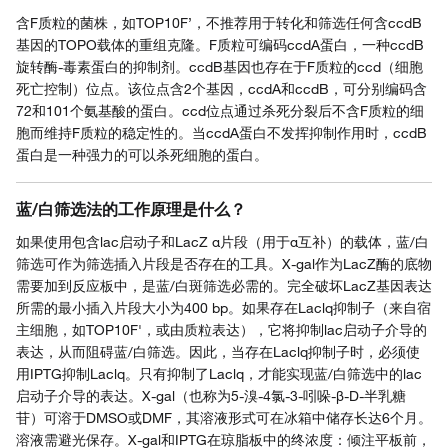
含F质粒的菌株，如TOP10F’，不推荐用于转化和筛选任何含ccdB
基因的TOPO载体的重组克隆。F质粒可编码ccdA蛋白，一种ccdB
旋转酶-毒素蛋白的抑制剂。ccdB基因也存在于F质粒的ccd（细胞
死亡控制）位点。该位点含2个基因，ccdA和ccdB，可分别编码含
72和101个氨基酸的蛋白。ccd位点通过杀死分裂后不含F质粒的细
胞而维持F质粒的稳定性的。当ccdA蛋白不发挥抑制作用时，ccdB
蛋白是一种强力的可以杀死细胞的蛋白。
蓝/白筛选法的工作原理是什么？
如果使用包含lac启动子和LacZ α片段（用于α互补）的载体，蓝/白
筛选可作为筛选插入片段是否存在的工具。X-gal作为LacZ酶的底物
需要加到反应板中，是蓝/白斑筛选必需的。完全破坏LacZ基因表达
所需的最小插入片段大小为400 bp。如果存在Laclq抑制子（来自宿
主细胞，如TOP10F'，或由质粒表达），它将抑制lac启动子介导的
表达，从而阻碍蓝/白筛选。因此，当存在Laclq抑制子时，必须使
用IPTG抑制Laclq。只有抑制了Laclq，才能实现蓝/白筛选中的lac
启动子介导的表达。X-gal（也称为5-溴-4氯-3-吲哚-β-D-半乳糖
苷）可溶于DMSO或DMF，其溶液形式可在冰箱中储存长达6个月。
溶液需避光保存。X-gal和IPTG在琼脂板中的终浓度：倾注平板前，