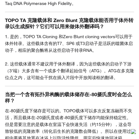
Taq DNA Polymerase High Fidelity。
TOPO TA 克隆载体和 Zero Blunt 克隆载体能否用于体外转
录以生成探针？它们可以用来做体外翻译吗？
1. 是的，TOPO TA Cloning 和Zero Blunt cloning vectors可以用于
体外转录。这些载体含有的T7、SP6 或T3启动子是活跃的噬菌体启
动子，相应的聚合酶将从这些启动子转录RNA。
2. 这些载体通常不建议用于体外翻译，因为这些载体的启动子下游
（3’端）大多含有一个或多个翻译起始信号（ATG）。ATG在多克隆
位点之内，这可能会干扰在插入片段中开放阅读框的翻译。
当把一个含有拓扑异构酶的载体储存在-80摄氏度时会怎么
样？
在-80摄氏度下储存是可以的。TOPO载体可以多次反复冻融而不失
活，而且载体在-20摄氏度或者-80摄氏度下储存均能保持稳定性。
但是需要注意的是载体在室温下会快速失活（约15分钟），这会导
致较低的克隆效率（转化后生长的克隆数会降低）。所以在使用过
程中要将其放置在冰浴上以防活性降低，用完后快速放回冰箱。