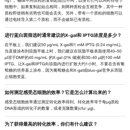
ng）。确保不同质粒的复制起始点不同，以便它们可以同时存在于
细胞中。如果复制起始点相同，则两种质粒会互相竞争，其中一种
质粒即使稍有劣势也可能会丢失。另外，带有一个质粒的细胞可以
通过电转导入第二个质粒，而不会破坏已有质粒。
进行蓝白斑筛选时通常建议的X-gal和 IPTG浓度是多少？
在平板上，我们建议50 µg/mL X-gal和1 mM IPTG (0.24 mg/mL)。
当直接涂布到琼脂平板上时，我们建议在琼脂平板表面使用40–50
µl溶于DMF的40 mg/mL 的X-gal (2% 储液)和30–40 µl的100 mM
IPTG。让X-gal和IPTG向琼脂内进行扩散大约1小时。不要在含有葡
萄糖的培养基上涂布，因为葡萄糖会和X-gal或bluo-gal竞争从而阻
止细胞变蓝。
如何测定感受态细胞的效率？它是怎么计算出来的？
感受态细胞效率通过测定转化效率得到。转化效率等于每µg质粒
DNA形成的转化子的数量，或者克隆数量(cfu/ µg)。
为了获得最高的转化效率，你们有什么建议？