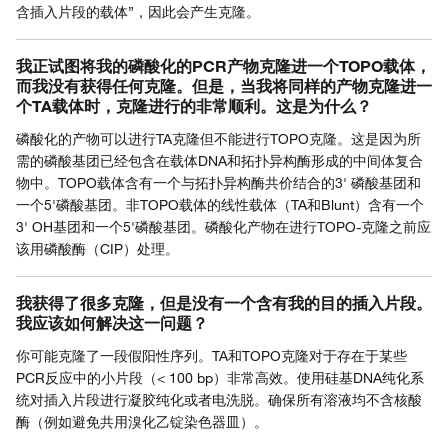
含插入片段的载体”，因此会产生克隆。
我正试图将我的磷酸化的PCR产物克隆进一个TOPO载体，
而我没有获得任何克隆。但是，当我将同样的产物克隆进一
个TA载体时，克隆进行的非常顺利。这是为什么？
磷酸化的产物可以进行TA克隆但不能进行TOPO克隆。这是因为所
需的磷酸基团已经包含在载体DNA和拓扑异构酶形成的中间体复合
物中。TOPO载体含有一个与拓扑异构酶共价结合的3' 磷酸基团和
一个5'磷酸基团。非TOPO载体的线性载体（TA和Blunt）含有一个
3' OH基团和一个5'磷酸基团。磷酸化产物在进行TOPO-克隆之前应
该用磷酸酶（CIP）处理。
我获得了很多克隆，但是没有一个含有我的目的插入片段。
我应该如何解决这一问题？
你可能克隆了一段假阳性序列。TA和TOPO克隆对于存在于某些
PCR反应中的小片段（< 100 bp）非常高效。使用硅基DNA纯化系
统对插入片段进行凝胶纯化或者电洗脱。确保所有溶液均不含核酸
酶（例如避免共用溴化乙锭染色器皿）。