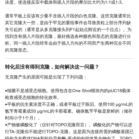
浓度。使连接反应中载体和插入片段的摩尔比大约为1:1或1:3。
通常平板上应该有少量不含插入片段的白色克隆。这些克隆通常比
其它克隆大一些，是由于罕见的重组事件会导致质粒上部分序列缺
失引起的（通常是从多克隆接头到F1起始点附近的一个位点）。为
找到含有插入片段的克隆，最好挑选各种颜色和形态的克隆进行分
析。同一插入片段经常会由于插入方向的不同而产生两种完全不同
的克隆形态。
转化后没有得到克隆，如何解决这一问题？
无克隆产生的原因可能是出现了下列问题：
•细菌不是感受态细胞。使用包含在One Shot模块内的pUC18载体
检查感受态细胞的转化效率。
•平板的抗生素浓度不正确，或者平板过于陈旧。使用100 μg/mL的
氨苄青霉素或50 µg/mL的卡那霉素。确保氨苄平板是新鲜的（储存
时间小于1个月）。
•产物被磷酸化了（仅针对TOPO克隆而言）。磷酸化的产物可以进
行TA-克隆但不能进行TOPO-克隆。这是因为连接所需的磷酸基团已
经包含在载体DNA和拓扑异构酶-形成的中间体复合物中了。TOPO