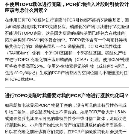
在使用TOPO载体进行克隆，PCR扩增插入片段时引物设计
应该考虑什么因素？
在使用任何TOPO载体进行克隆时PCR引物都不能有5´磷酸基团，因
为5´磷酸基团抑制TOPO克隆反应。磷酸化的产物可以进行TA克隆但
不能进行TOPO克隆。这是因为所需的磷酸基团已经包含在载体的
拓扑异构酶-DNA中间体复合物中。TOPO载体含有一个与拓扑异构
酶共价结合的3' 磷酸基团和一个5'磷酸基团。非TOPO线性载体
（TA和Blunt）含有一个3' OH基团和一个5'磷酸基团。磷酸化产物
在进行TOPO-克隆之前应该用磷酸酶（CIAP）处理。使用CIAP处理
可将效率提高至25%。使用5'-生物素标记的引物（或任何5'-标记，
包括 5’-Cy5标记）生成的PCR产物都因为空间位阻而不能连接到任
何TOPO载体中。
进行TOPO克隆时我需要对我的PCR产物进行凝胶纯化吗？
如果凝胶电泳显示PCR产物是干净的，没有可见的非特异性条带或
引物二聚体，那么凝胶纯化是不需要的。如果PCR产物大于1.5 kb
或如果凝胶电泳显示可见的非特异性条带或引物二聚体，则建议进
行凝胶纯化。小片段产物比大片段产物克隆进载体的效率高很多，
所以在克隆之前应该将它们去除。在PCR产物凝胶纯化后会损失一