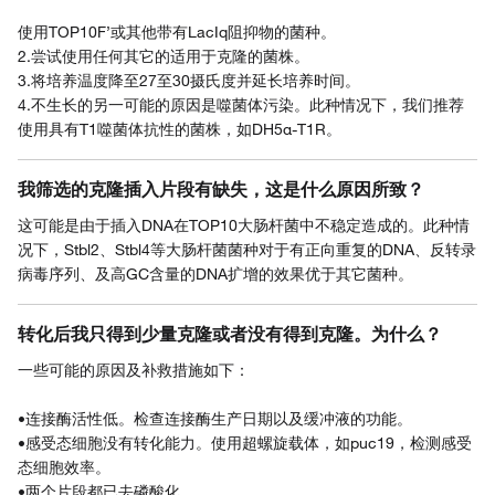
使用TOP10F’或其他带有LacIq阻抑物的菌种。
2.尝试使用任何其它的适用于克隆的菌株。
3.将培养温度降至27至30摄氏度并延长培养时间。
4.不生长的另一可能的原因是噬菌体污染。此种情况下，我们推荐
使用具有T1噬菌体抗性的菌株，如DH5α-T1R。
我筛选的克隆插入片段有缺失，这是什么原因所致？
这可能是由于插入DNA在TOP10大肠杆菌中不稳定造成的。此种情
况下，Stbl2、Stbl4等大肠杆菌菌种对于有正向重复的DNA、反转录
病毒序列、及高GC含量的DNA扩增的效果优于其它菌种。
转化后我只得到少量克隆或者没有得到克隆。为什么？
一些可能的原因及补救措施如下：
•连接酶活性低。检查连接酶生产日期以及缓冲液的功能。
•感受态细胞没有转化能力。使用超螺旋载体，如puc19，检测感受
态细胞效率。
•两个片段都已去磷酸化。