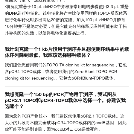
淀团块（空气干燥或真空吸干）。
◦将沉淀重悬于10 µL ddH2O中并根据常用电转步骤使用3.3 µL 重悬
的DNA进行电转化。该电转化将产生比使用同样的TOPO-反应体系
进行化学转化时多出高达20倍的克隆。加入100 µL ddH2O并孵育
10分钟并不是绝对必要，但是它能充分的稀释反应并可能有助于拓
扑异构酶的失活，以使得电转化更容易进行。
我计划克隆一个1 kb片段用于测序并且想使测序结果中的载
体序列降到最低。我应该选择哪种载体？
我们建议您使用我们的TOPO TA cloning kit for sequencing，它包
含pCR4 TOPO载体，或者使用我们的Zero Blunt TOPO PCR
cloning kit for sequencing,，它包含pCR4Blunt-TOPO载体。
我想克隆一个150 bp的PCR产物用于测序，我试图从
pCR2.1 TOPO和pCR4-TOPO载体中选择一个。你建议我
选哪个？
因为您的PCR产物较小，我们建议您使用pCR2.1 TOPO载体。这一
大小的片段将不能完全破坏pCR4-TOPO载体内的ccdB基因，因此
你可能不能得到克隆，因为ccdB对E. Coli是致死的。