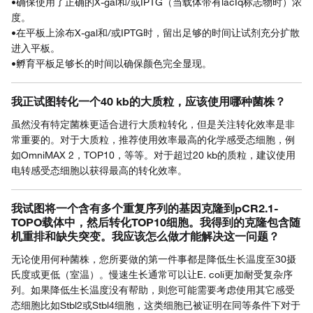
•确保使用了正确的X-gal和/或IPTG（当载体带有lacIq标志物时）浓
度。
•在平板上涂布X-gal和/或IPTG时，留出足够的时间让试剂充分扩散
进入平板。
•孵育平板足够长的时间以确保颜色完全显现。
我正试图转化一个40 kb的大质粒，应该使用哪种菌株？
虽然没有特定菌株更适合进行大质粒转化，但是关注转化效率是非
常重要的。对于大质粒，推荐使用效率最高的化学感受态细胞，例
如OmniMAX 2，TOP10，等等。对于超过20 kb的质粒，建议使用
电转感受态细胞以获得最高的转化效率。
我试图将一个含有多个重复序列的基因克隆到pCR2.1-
TOPO载体中，然后转化TOP10细胞。我得到的克隆包含随
机重排和缺失突变。我应该怎么做才能解决这一问题？
无论使用何种菌株，您所要做的第一件事都是降低生长温度至30摄
氏度或更低（室温）。慢速生长通常可以让E. coli更加耐受复杂序
列。如果降低生长温度没有帮助，则您可能需要考虑使用其它感受
态细胞比如Stbl2或Stbl4细胞，这类细胞已被证明在同等条件下对于