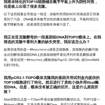
我将未转化的TOP10细胞铺在氨苄平板上作为阴性对照，
但是板上出现了很多克隆。
以下这些因素会导致这一情况：涂板时所用的SOC培液或其它培液
受到了污染，DNA被具有氨苄抗性的微生物所污染，平板时间过久
氨苄降解失效，或者感受态细胞本身被污染了。
我正在亚克隆酵母的一段基因组DNA到TOPO载体上。在我
筛选的克隆中看到大量的缺失突变。我应该怎么办？
如果您使用的是一种mcr/mrr(+)感受态细胞株，其细胞内的酶可能
会识别酵母基因组DNA上的真核细胞甲基化序列并将其删除或重
排。请尝试用一种mcr/mr(–)菌株例如Top10, DH10B, 或OmniMAX
2进行转化。
我用pCR2.1-TOPO载体克隆我的基因并用试剂盒内提供的
TOP10细胞进行了转化。然后进行了质粒小抽并用XbaI酶
切DNA。但是，载体没有被正确的切开。这是什么原因所
致？
XbaI切割位点是一个Dam甲基化敏感限制性酶切位点。TOP10是一
种dam(+)菌株，它表达甲基化酶Dam。您可以试试重新转化一种