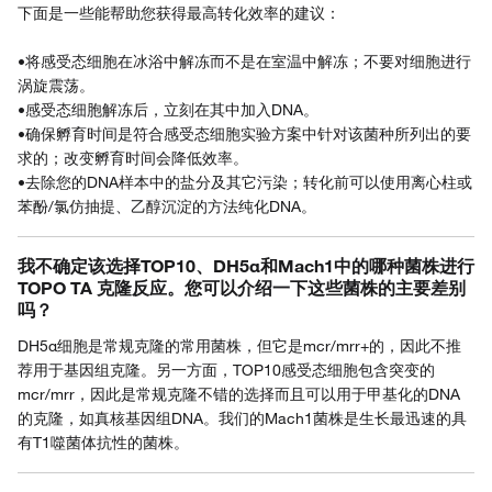
下面是一些能帮助您获得最高转化效率的建议：
•将感受态细胞在冰浴中解冻而不是在室温中解冻；不要对细胞进行
涡旋震荡。
•感受态细胞解冻后，立刻在其中加入DNA。
•确保孵育时间是符合感受态细胞实验方案中针对该菌种所列出的要
求的；改变孵育时间会降低效率。
•去除您的DNA样本中的盐分及其它污染；转化前可以使用离心柱或
苯酚/氯仿抽提、乙醇沉淀的方法纯化DNA。
我不确定该选择TOP10、DH5α和Mach1中的哪种菌株进行
TOPO TA 克隆反应。您可以介绍一下这些菌株的主要差别
吗？
DH5α细胞是常规克隆的常用菌株，但它是mcr/mrr+的，因此不推
荐用于基因组克隆。另一方面，TOP10感受态细胞包含突变的
mcr/mrr，因此是常规克隆不错的选择而且可以用于甲基化的DNA
的克隆，如真核基因组DNA。我们的Mach1菌株是生长最迅速的具
有T1噬菌体抗性的菌株。