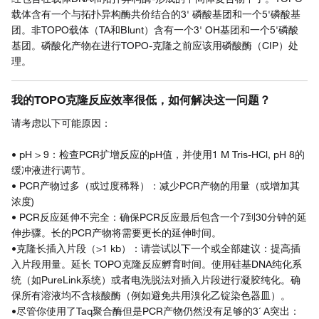
载体含有一个与拓扑异构酶共价结合的3' 磷酸基团和一个5'磷酸基
团。非TOPO载体（TA和Blunt）含有一个3' OH基团和一个5'磷酸
基团。磷酸化产物在进行TOPO-克隆之前应该用磷酸酶（CIP）处
理。
我的TOPO克隆反应效率很低，如何解决这一问题？
请考虑以下可能原因：
• pH > 9：检查PCR扩增反应的pH值，并使用1 M Tris-HCl, pH 8的
缓冲液进行调节。
• PCR产物过多（或过度稀释）：减少PCR产物的用量（或增加其
浓度)
• PCR反应延伸不完全：确保PCR反应最后包含一个7到30分钟的延
伸步骤。长的PCR产物将需要更长的延伸时间。
•克隆长插入片段（>1 kb）：请尝试以下一个或全部建议：提高插
入片段用量。延长 TOPO克隆反应孵育时间。使用硅基DNA纯化系
统（如PureLink系统）或者电洗脱法对插入片段进行凝胶纯化。确
保所有溶液均不含核酸酶（例如避免共用溴化乙锭染色器皿）。
•尽管你使用了Taq聚合酶但是PCR产物仍然没有足够的3´ A突出：