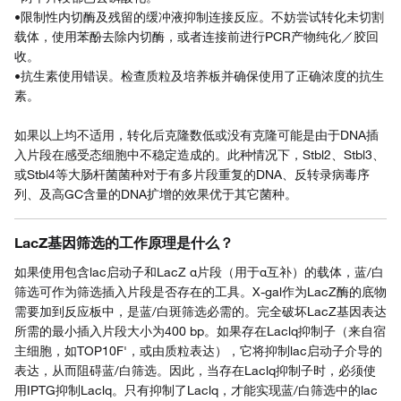
•限制性内切酶及残留的缓冲液抑制连接反应。不妨尝试转化未切割
载体，使用苯酚去除内切酶，或者连接前进行PCR产物纯化／胶回
收。
•抗生素使用错误。检查质粒及培养板并确保使用了正确浓度的抗生
素。
如果以上均不适用，转化后克隆数低或没有克隆可能是由于DNA插
入片段在感受态细胞中不稳定造成的。此种情况下，Stbl2、Stbl3、
或Stbl4等大肠杆菌菌种对于有多片段重复的DNA、反转录病毒序
列、及高GC含量的DNA扩增的效果优于其它菌种。
LacZ基因筛选的工作原理是什么？
如果使用包含lac启动子和LacZ α片段（用于α互补）的载体，蓝/白
筛选可作为筛选插入片段是否存在的工具。X-gal作为LacZ酶的底物
需要加到反应板中，是蓝/白斑筛选必需的。完全破坏LacZ基因表达
所需的最小插入片段大小为400 bp。如果存在Laclq抑制子（来自宿
主细胞，如TOP10F'，或由质粒表达），它将抑制lac启动子介导的
表达，从而阻碍蓝/白筛选。因此，当存在Laclq抑制子时，必须使
用IPTG抑制Laclq。只有抑制了Laclq，才能实现蓝/白筛选中的lac