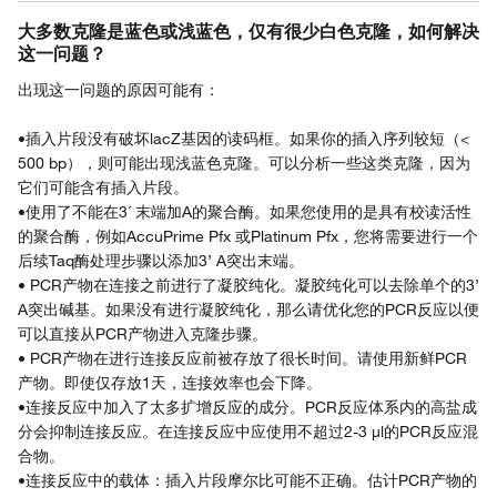
大多数克隆是蓝色或浅蓝色，仅有很少白色克隆，如何解决
这一问题？
出现这一问题的原因可能有：
•插入片段没有破坏lacZ基因的读码框。如果你的插入序列较短（<
500 bp），则可能出现浅蓝色克隆。可以分析一些这类克隆，因为
它们可能含有插入片段。
•使用了不能在3´ 末端加A的聚合酶。如果您使用的是具有校读活性
的聚合酶，例如AccuPrime Pfx 或Platinum Pfx，您将需要进行一个
后续Taq酶处理步骤以添加3’ A突出末端。
• PCR产物在连接之前进行了凝胶纯化。凝胶纯化可以去除单个的3’
A突出碱基。如果没有进行凝胶纯化，那么请优化您的PCR反应以便
可以直接从PCR产物进入克隆步骤。
• PCR产物在进行连接反应前被存放了很长时间。请使用新鲜PCR
产物。即使仅存放1天，连接效率也会下降。
•连接反应中加入了太多扩增反应的成分。PCR反应体系内的高盐成
分会抑制连接反应。在连接反应中应使用不超过2-3 μl的PCR反应混
合物。
•连接反应中的载体：插入片段摩尔比可能不正确。估计PCR产物的