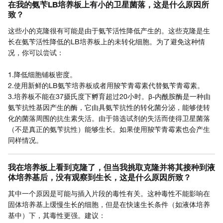
在我的氨苄LB培养板上有小的卫星菌落，这是什么原因所
致？
这些小的克隆很有可能是由于氨苄活性降低产生的。这些克隆是生
长在氨苄活性降低的LB培养板上的未转化细胞。为了避免这种情
况，你可以尝试：
1.降低细胞铺板密度。
2.使用新鲜的LB氨苄培养板或者用羧苄青霉素代替氨苄青霉素。
3.培养板不能在37摄氏度下孵育超过20小时。β-内酰胺酶是一种由
氨苄抗性基因产生的酶，它由具氨苄抗性的转化菌分泌，能够使转
化的菌落周围的抗生素失活。由于筛选试剂的失活而使得卫星菌落
（不是真正的氨苄抗性）能够生长。如果使用羧苄青霉素也会产生
同样情况。
我在培养板上看到克隆了，但当我挑取克隆并将其接种到液
体培养基后，没有观察到生长，这是什么原因所致？
其中一个原因是可能与插入片段的毒性有关。这种毒性不能影响在
固体培养基上缓慢生长的细胞，但是在快速生长条件（如液体培养
基中）下，其毒性更强。建议：