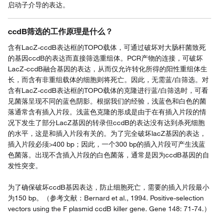
启动子介导的表达。
ccdB筛选的工作原理是什么？
含有LacZ-ccdB表达框的TOPO载体，可通过破坏对大肠杆菌致死
的基因ccdB的表达而直接筛选重组体。PCR产物的连接，可破坏
LacZ-ccdB融合基因的表达，从而仅允许转化所得的阳性重组体生
长，而含有非重组载体的细胞则将死亡。因此，无需蓝/白筛选。对
含有LacZ-ccdB表达框的TOPO载体的克隆进行蓝/白筛选时，可看
见菌落呈现不同的蓝色阴影。根据我们的经验，浅蓝色和白色的菌
落通常含有插入片段。浅蓝色克隆的形成是由于在有插入片段的情
况下发生了部分LacZ基因的转录但ccdB的表达没有达到杀死细胞
的水平，这是和插入片段有关的。为了完全破坏lacZ基因的表达，
插入片段必须>400 bp；因此，一个300 bp的插入片段可产生浅蓝
色菌落。出现不含插入片段的白色菌落，通常是因为ccdB基因的自
发性突变。
为了确保破坏ccdB基因表达，防止细胞死亡，需要的插入片段最小
为150 bp。（参考文献：Bernard et al., 1994. Positive-selection
vectors using the F plasmid ccdB killer gene. Gene 148: 71-74.）