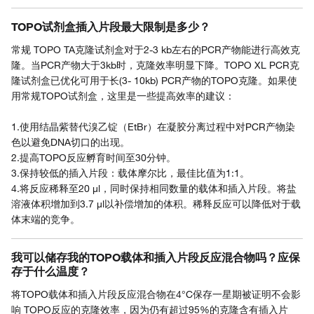
TOPO试剂盒插入片段最大限制是多少？
常规 TOPO TA克隆试剂盒对于2-3 kb左右的PCR产物能进行高效克
隆。当PCR产物大于3kb时，克隆效率明显下降。TOPO XL PCR克
隆试剂盒已优化可用于长(3- 10kb) PCR产物的TOPO克隆。如果使
用常规TOPO试剂盒，这里是一些提高效率的建议：
1.使用结晶紫替代溴乙锭（EtBr）在凝胶分离过程中对PCR产物染
色以避免DNA切口的出现。
2.提高TOPO反应孵育时间至30分钟。
3.保持较低的插入片段：载体摩尔比，最佳比值为1:1。
4.将反应稀释至20 µl，同时保持相同数量的载体和插入片段。将盐
溶液体积增加到3.7 µl以补偿增加的体积。稀释反应可以降低对于载
体末端的竞争。
我可以储存我的TOPO载体和插入片段反应混合物吗？应保
存于什么温度？
将TOPO载体和插入片段反应混合物在4°C保存一星期被证明不会影
响 TOPO反应的克隆效率，因为仍有超过95%的克隆含有插入片