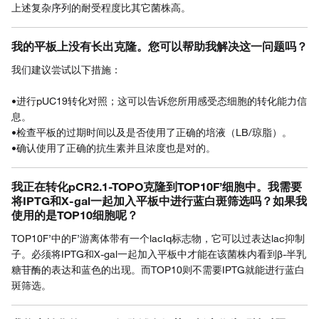
上述复杂序列的耐受程度比其它菌株高。
我的平板上没有长出克隆。您可以帮助我解决这一问题吗？
我们建议尝试以下措施：
•进行pUC19转化对照；这可以告诉您所用感受态细胞的转化能力信
息。
•检查平板的过期时间以及是否使用了正确的培液（LB/琼脂）。
•确认使用了正确的抗生素并且浓度也是对的。
我正在转化pCR2.1-TOPO克隆到TOP10F’细胞中。我需要
将IPTG和X-gal一起加入平板中进行蓝白斑筛选吗？如果我
使用的是TOP10细胞呢？
TOP10F’中的F’游离体带有一个lacIq标志物，它可以过表达lac抑制
子。必须将IPTG和X-gal一起加入平板中才能在该菌株内看到β-半乳
糖苷酶的表达和蓝色的出现。而TOP10则不需要IPTG就能进行蓝白
斑筛选。