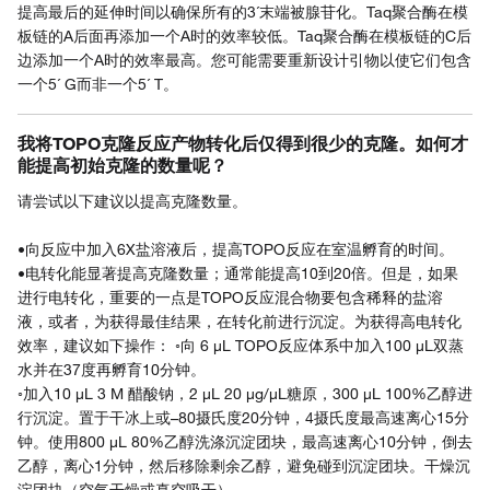
提高最后的延伸时间以确保所有的3´末端被腺苷化。Taq聚合酶在模
板链的A后面再添加一个A时的效率较低。Taq聚合酶在模板链的C后
边添加一个A时的效率最高。您可能需要重新设计引物以使它们包含
一个5´ G而非一个5´ T。
我将TOPO克隆反应产物转化后仅得到很少的克隆。如何才
能提高初始克隆的数量呢？
请尝试以下建议以提高克隆数量。
•向反应中加入6X盐溶液后，提高TOPO反应在室温孵育的时间。
•电转化能显著提高克隆数量；通常能提高10到20倍。但是，如果
进行电转化，重要的一点是TOPO反应混合物要包含稀释的盐溶
液，或者，为获得最佳结果，在转化前进行沉淀。为获得高电转化
效率，建议如下操作： ◦向 6 µL TOPO反应体系中加入100 µL双蒸
水并在37度再孵育10分钟。
◦加入10 µL 3 M 醋酸钠，2 µL 20 µg/µL糖原，300 µL 100%乙醇进
行沉淀。置于干冰上或–80摄氏度20分钟，4摄氏度最高速离心15分
钟。使用800 µL 80%乙醇洗涤沉淀团块，最高速离心10分钟，倒去
乙醇，离心1分钟，然后移除剩余乙醇，避免碰到沉淀团块。干燥沉