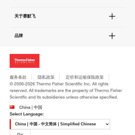
联系我们 - 400 820 8982
电子采购
技术支持中心
学习中心
查找文件&证书
关于赛默飞
促销
报告网站问题
活动&研讨会
关于我们
社交媒体
品牌
招聘
投资者关系
Thermo Scientific
新闻
Applied Biosystems
社会责任
Invitrogen
商标
Gibco
政策和通知
服务条款
隐私政策
定价和运输保险政策
Ion Torrent
© 2006-2026 Thermo Fisher Scientific Inc. All rights
Unity Lab Services
reserved. All trademarks are the property of Thermo Fisher
Patheon
Scientific and its subsidiaries unless otherwise specified.
PPD
China | 中国
Select Language:
Go