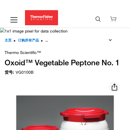
主页
▸
订购所有产品
▸
Thermo Scientific™
Oxoid™ Vegetable Peptone No. 1
货号
:
VG0100B