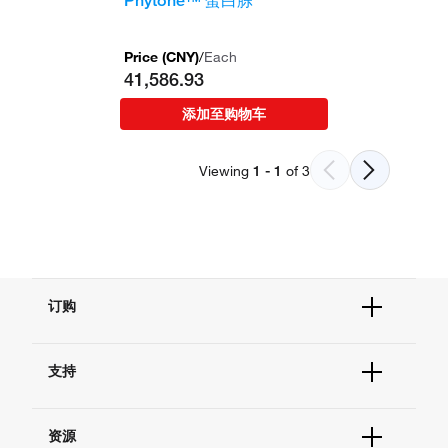
Phytone™ 蛋白胨
Price (
CNY
)
/
Each
41,586.93
添加至购物车
Viewing
1
-
1
of
3
订购
订单状态查询
支持
订单支持
货号直购
帮助&支持
现货供应中心
资源