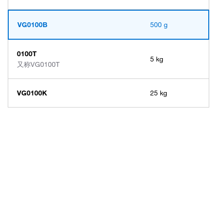
VG0100B
500 g
0100T
5 kg
又称
VG0100T
VG0100K
25 kg
Have questions about this
product? Ask our AI
assisted search.