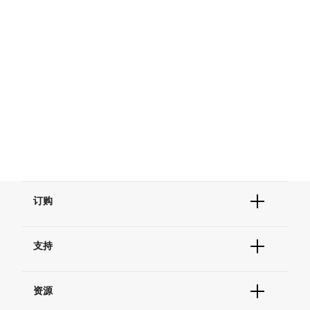
订购
订单状态查询
支持
订单支持
货号直购
帮助&支持
现货供应中心
资源
联系我们 - 400 820 8982
电子采购