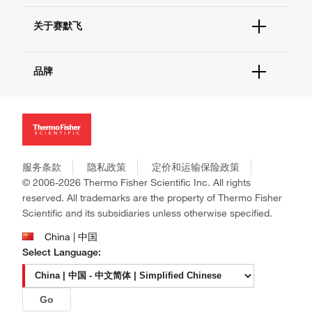
技术支持中心
学习中心
查找文件&证书
关于赛默飞
促销
报告网站问题
活动&研讨会
关于我们
社交媒体
品牌
招聘
投资者关系
Thermo Scientific
新闻
Applied Biosystems
社会责任
Invitrogen
商标
Gibco
政策和通知
服务条款
隐私政策
定价和运输保险政策
Ion Torrent
© 2006-2026 Thermo Fisher Scientific Inc. All rights
Unity Lab Services
reserved. All trademarks are the property of Thermo Fisher
Patheon
Scientific and its subsidiaries unless otherwise specified.
PPD
China | 中国
Select Language:
Go