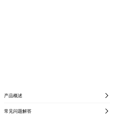
Have questions about this
product? Ask our AI
assisted search.
Privacy Notice.
产品概述
常见问题解答