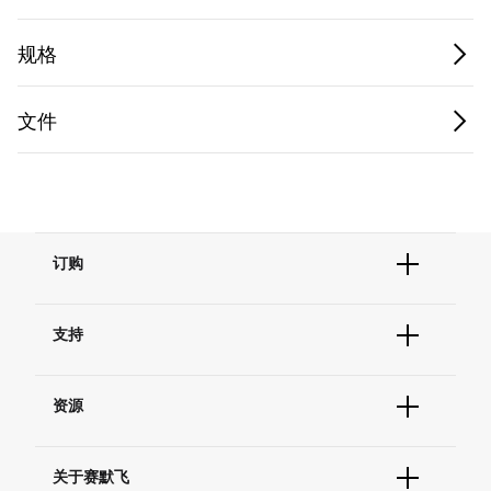
规格
文件
订购
订单状态查询
支持
订单支持
货号直购
帮助&支持
现货供应中心
资源
联系我们 - 400 820 8982
电子采购
技术支持中心
学习中心
查找文件&证书
关于赛默飞
促销