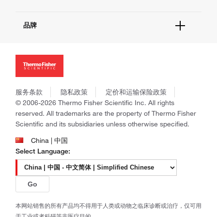
报告网站问题
活动&研讨会
关于我们
社交媒体
品牌
招聘
投资者关系
Thermo Scientific
新闻
Applied Biosystems
社会责任
Invitrogen
商标
Gibco
政策和通知
服务条款
隐私政策
定价和运输保险政策
Ion Torrent
© 2006-2026 Thermo Fisher Scientific Inc. All rights
Unity Lab Services
reserved. All trademarks are the property of Thermo Fisher
Patheon
Scientific and its subsidiaries unless otherwise specified.
PPD
China | 中国
Select Language:
Go
本网站销售的所有产品均不得用于人类或动物之临床诊断或治疗，仅可用
于工业或者科研等非医疗目的。