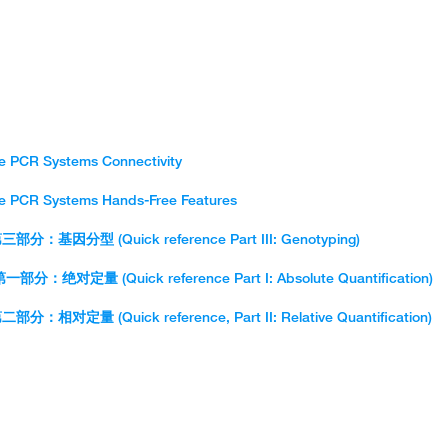
 in the Design & Analysis Software (v2.x):
me PCR Systems Connectivity
me PCR Systems Hands-Free Features
：基因分型 (Quick reference Part III: Genotyping)
绝对定量 (Quick reference Part I: Absolute Quantification)
对定量 (Quick reference, Part II: Relative Quantification)