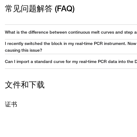
常见问题解答 (FAQ)
What is the difference between continuous melt curves and step 
Continuous melt curve:
increases the temperature by the ramp incre
I recently switched the block in my real-time PCR instrument. Now i
Step and Hold melt curve:
increases the temperature by the ramp in
causing this issue?
The issue might be due to the block not being properly seated in the
Can I import a standard curve for my real-time PCR data into the D
The amount of data collected will depend on the filter(s) selected. Th
Remove the block from the instrument.
It is possible to import a standard curve into the Design & Analysis 
Reinsert the block into the instrument.
Find additional tips, troubleshooting help, and resources within our
R
• 7900HT Fast Real-Time PCR System
文件和下载
• 7500/7500 Fast Real-Time PCR System
• StepOne/StepOne Plus Real-Time PCR System
• ViiA 7 Real Time PCR System
If the problem persists after reseating the block, please
contact our
证书
• QuantStudio 1 Real-Time PCR System
• QuantStudio 3 & 5 Real-Time PCR System
Find additional tips, troubleshooting help, and resources within our
R
• QuantStudio 6 & 7 Flex Real-Time PCR System
• QuantStudio 6 & 7 Pro Real-Time PCR Systems
• QuantStudio 12K Flex Real-Time PCR system