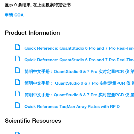
显示 0 条结果, 在上面搜索特定证书
Follow the instructions below to import a standard curve for analysis
申请 COA
1. Open the data file in the Design & Analysis Software (v2.x).
2. Click on Actions.
3. Click on "Standard Curve Analysis Setting".
Product Information
4. Select "External Standard Curves" and click on "Import".
5. Browse to the proper .csv file and click "Open".
Quick Reference: QuantStudio 6 Pro and 7 Pro Real-Ti
6. Click "Apply".
Quick Reference: QuantStudio 6 Pro and 7 Pro Real-Ti
简明中文手册：QuantStudio 6 & 7 Pro 实时定量PCR 仪 第三部分
简明中文手册： QuantStudio 6 & 7 Pro 实时定量PCR 仪 第一部分：
简明中文手册：QuantStudio 6 & 7 Pro 实时定量PCR 仪 第二部分：相
Quick Reference: TaqMan Array Plates with RFID
Scientific Resources