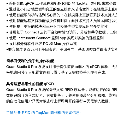
• 采用智能 qPCR 工作流程和配备 RFID 的 TaqMan 阵列板来减
• 通过较小的占地面积和真正的独立操作来节省空间；在触摸屏上直
• 使用智能帮助功能达到省心目的；在触摸屏上直接联系技术支持人
• 使用智能远程支持功能减少停机时间；向技术支持人员显示问题以
• 使用易于更换的模块和三种不同模块类型实现应用的多功能性
• 使用基于 Connect 云的平台随时随地访问、分析和共享数据
• 使用 Instrument Connect 监测 app 实现对实验的远程监测
• 设计和分析软件兼容 PC 和 Mac 操作系统
•兼容超过 8 百万用于基因表达、基因变异、基因调控或蛋白表达实验的 
简单而便利的免手动操作功能
QuantStudio 6 Pro 系统设计用于提供简便而非凡的 qPCR
松地访问其个人配置文件和设置，甚至无需摘掉手套即可完成。
具备理想易用性的智能 qPCR
QuantStudio 6 Pro 系统配备嵌入式 RFID 读写器，能够运行配备 R
数据追踪（嵌入式批号、有效期等），并使用预装的分析布图、染料
的自动化使用户只需对板进行上样即可开始运行—无需输入数据。
了解配备 RFID 的 TaqMan 阵列板的更多信息›