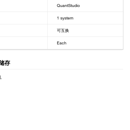
QuantStudio
1 system
可互换
Each
储存