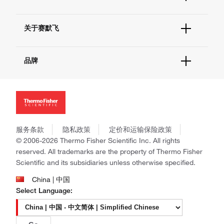
联系我们 - 400 820 8982
电子采购
技术支持中心
学习中心
查找文件&证书
关于赛默飞
促销
报告网站问题
活动&研讨会
关于我们
社交媒体
品牌
招聘
投资者关系
Thermo Scientific
新闻
Applied Biosystems
社会责任
Invitrogen
商标
Gibco
政策和通知
服务条款
隐私政策
定价和运输保险政策
Ion Torrent
© 2006-2026 Thermo Fisher Scientific Inc. All rights
Unity Lab Services
reserved. All trademarks are the property of Thermo Fisher
Patheon
Scientific and its subsidiaries unless otherwise specified.
PPD
China | 中国
Select Language: