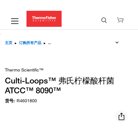
主页
▸
订购所有产品
▸
This product requires registration before it can be
...
Thermo Scientific™
Culti-Loops™ 弗氏柠檬酸杆菌
ATCC™ 8090™
货号
:
R4601800