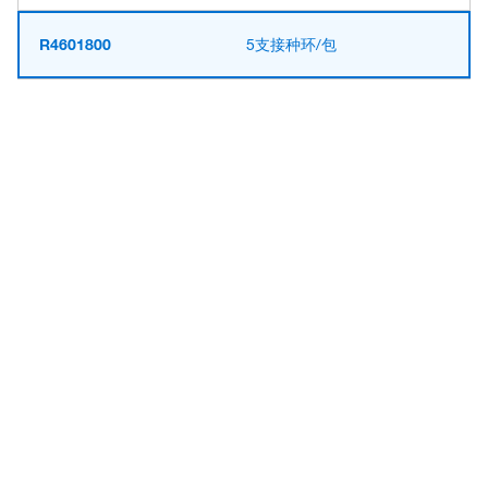
R4601800
5支接种环/包
Have questions about this
product? Ask our AI
assisted search.