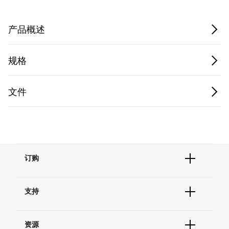
Privacy Notice.
产品概述
规格
文件
订购
订单状态查询
支持
订单支持
货号直购
帮助&支持
现货供应中心
资源