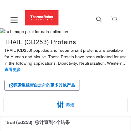
TRAIL (CD253) Proteins
TRAIL (CD253) peptides and recombinant proteins are available
for Human and Mouse. These Protein have been validated for use
in the following applications: Bioactivity, Neutralization, Western
blot control and ELISA standard. These proteins are expressed in
查看更多
E. coli. Available Product Grades:...
探索重组蛋白之外的更多其他产品
筛选
"
trail (cd253)
"总计查到4个结果