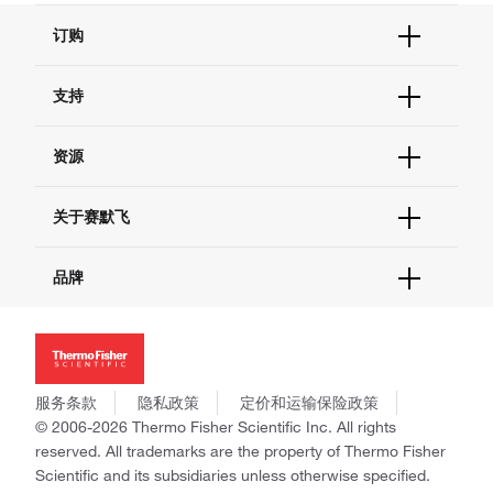
订购
订单状态查询
支持
订单支持
货号直购
帮助&支持
资源
现货供应中心
联系我们 - 400 820 8982
电子采购
技术支持中心
学习中心
关于赛默飞
查找文件&证书
促销
报告网站问题
活动&研讨会
关于我们
品牌
社交媒体
招聘
投资者关系
Thermo Scientific
新闻
Applied Biosystems
社会责任
Invitrogen
商标
Gibco
服务条款
隐私政策
定价和运输保险政策
政策和通知
Ion Torrent
© 2006-2026 Thermo Fisher Scientific Inc. All rights
reserved. All trademarks are the property of Thermo Fisher
Unity Lab Services
Scientific and its subsidiaries unless otherwise specified.
Patheon