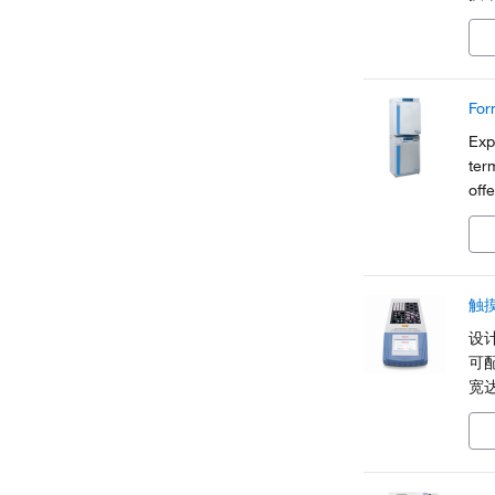
无
实
For
Exp
ter
off
(th
tem
触
设
可
宽达
Th
比
骤
控