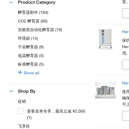
室。
Product Category
可
孵育器附件 (164)
CO2 孵育器 (60)
实验室自动化孵育器 (19)
Her
环境箱 (14)
保护
He
干浴孵育器 (9)
境
低温孵育器 (5)
屏
标准孵育器 (5)
Show all
He
Shop By
使用
确
促销
可
壳
新客首单专享，最高立减 ¥2,000
求
(1)
飞享价