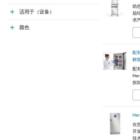
助您
适用于（设备）
箱
求
好
颜色
锈
配有
解
配有 
He
拆
应
He
在
开发
技