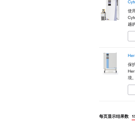
Cy
使用
Cy
越的
位
平均
能
Her
保护
He
境
屏
每页显示结果数
1