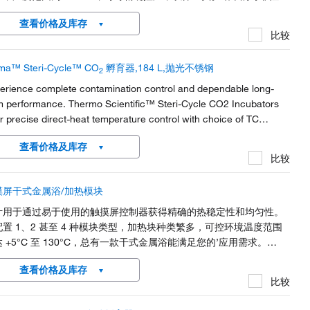
危险制冷剂，与常规产品相比，该系列设备能耗更低，使其成为节能
查看价格及库存
验室的理想选择
比较
ma™ Steri-Cycle™ CO
孵育器,184 L,抛光不锈钢
2
erience complete contamination control and dependable long-
m performance. Thermo Scientific™ Steri-Cycle CO2 Incubators
er precise direct-heat temperature control with choice of TC
ermal conductivity) or IR (infrared) sensor and convenient high-
查看价格及库存
perature decontamination cycle.
比较
摸屏干式金属浴/加热模块
计用于通过易于使用的触摸屏控制器获得精确的热稳定性和均匀性。
配置 1、2 甚至 4 种模块类型，加热块种类繁多，可控环境温度范围
 +5°C 至 130°C，总有一款干式金属浴能满足您的’应用需求。
ermo Scientific™ 触摸屏干式金属浴/加热器模块带有多种高级功能，
查看价格及库存
如定时器、可编程功能（可存储多达 10 个程序，每个程序 5 个步
比较
），另外提供可选配的外置温度传感器，以便通过实时样品温度读数
制加热设置。