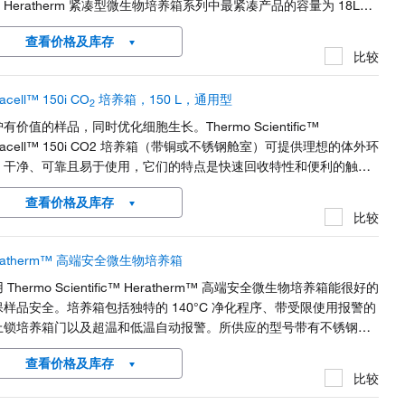
Heratherm 紧凑型微生物培养箱系列中最紧凑产品的容量为 18L，
在温度等于或低于环境温度时运行。
查看价格及库存
比较
acell™ 150i CO
培养箱，150 L，通用型
2
有价值的样品，同时优化细胞生长。Thermo Scientific™
racell™ 150i CO2 培养箱（带铜或不锈钢舱室）可提供理想的体外环
。干净、可靠且易于使用，它们的特点是快速回收特性和便利的触摸
用户界面。
查看价格及库存
比较
ratherm™ 高端安全微生物培养箱
 Thermo Scientific™ Heratherm™ 高端安全微生物培养箱能很好的
保样品安全。培养箱包括独特的 140°C 净化程序、带受限使用报警的
上锁培养箱门以及超温和低温自动报警。所供应的型号带有不锈钢外
，便于清洁并采用耐腐蚀表面，符合制药和临床实验室的高标准要
查看价格及库存
。
比较