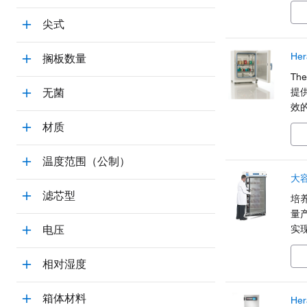
精
使
尖式
He
搁板数量
Th
提
无菌
效
材质
温度范围（公制）
大
滤芯型
培
量产
实
电压
期
器
相对湿度
箱体材料
He