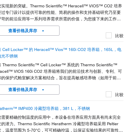
实现新的突破。Thermo Scientific™ Heracell™ VIOS™ CO2 培养
经过专门设计以提供可靠的性能、简易的操作和支持基础研究乃至要
严苛的前沿应用等一系列培养需求所需的价值，为您接下来的工作做
准备。优化细胞生长的更佳方案。我们的 CO2 培养箱配有耐腐蚀的不
查看价格及库存
钢或纯铜内胆舱室，可提供理想的体外环境。
比较
 Cell Locker™ 的 Heracell™ Vios™ 160i CO2 培养箱，165L，电
抛光不锈钢
Thermo Scientific™ Cell Locker™ 系统的 Thermo Scientific™
racell™ VIOS 160i CO2 培养箱将我们的前沿技术与创新、专利、可
卸的保护式舱室解决方案相结合，旨在提高敏感培养物（如用于前沿
用的干细胞和原代细胞）的培养效率和安全性。
查看价格及库存
比较
ratherm™ IMP400 冷藏型培养箱，381 L，不锈钢
您需要精确控制温度的应用中，本设备在培养应用方面具有尚未完全
的潜力。Thermo Scientific Heratherm 冷藏型培养箱采用 Peltier
术，温度范围为 5-70°C，可可精确控温，以保证实验结果的可靠性。