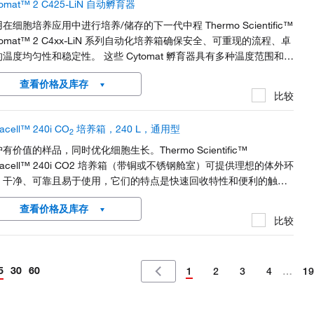
tomat™ 2 C425-LiN 自动孵育器
在细胞培养应用中进行培养/储存的下一代中程 Thermo Scientific™
tomat™ 2 C4xx-LiN 系列自动化培养箱确保安全、可重现的流程、卓
温度均匀性和稳定性。 这些 Cytomat 孵育器具有多种温度范围和门
置，以便将工作移交给实验室自动化设备。该设备可实现无缝集成，
查看价格及库存
取板时间为 12 秒。 Cytomat 2 C4xx-LiN 系列具有全自动热净化功
比较
和可选的受控湿度，为显著降低污染风险提供了新标准。
acell™ 240i CO
培养箱，240 L，通用型
2
有价值的样品，同时优化细胞生长。Thermo Scientific™
racell™ 240i CO2 培养箱（带铜或不锈钢舱室）可提供理想的体外环
。干净、可靠且易于使用，它们的特点是快速回收特性和便利的触摸
用户界面。
查看价格及库存
比较
5
30
60
1
2
3
4
…
19