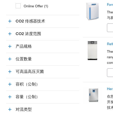
Fo
Online Offer (1)
Th
与
CO2 传感器技术
CO2 浓度范围
Ref
产品规格
The
ran
位置数量
con
size
可高温高压灭菌
容积（公制）
He
在
容量（公制）
开发
技术
对流类型