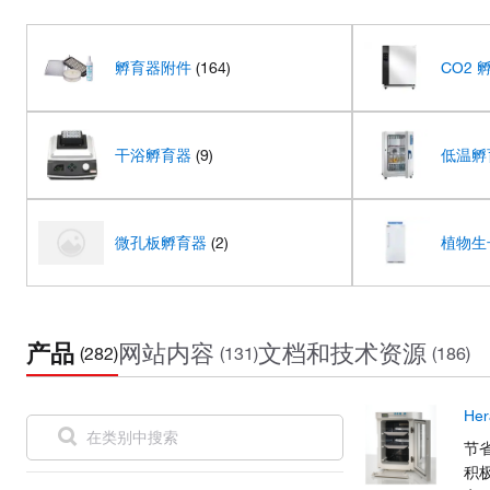
孵育器附件
(164)
CO2 
干浴孵育器
(9)
低温孵
微孔板孵育器
(2)
植物生
产品
网站内容
文档和技术资源
(282)
(131)
(186)
He
节省
积