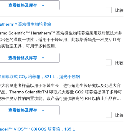
确环境温度。无危险制冷剂，与常规产品相比，这些设备能耗更低，
查看价格及库存
其成为节能实验室的理想选择。
比较
ratherm™ 高端微生物培养箱
ermo Scientific™ Heratherm™ 高端微生物培养箱采用双对流技术并
供出色的温度一致性，适用于干燥应用。此款培养箱是一种灵活且有
的实验室工具，可用于多种应用。
查看价格及库存
比较
容量即取式 CO
培养箱，821 L，抛光不锈钢
2
养大容量患者样品以用于细菌生长，进行短期生长研究以及处理大容
品。Thermo ScientificTM 即取式大容量 CO2 培养箱提供了多种可
现极佳灵活性的内置功能。该产品可提供较高的 RH 以防止产品在中
培养中变干，并且即使在培养箱中安装其他设备（细胞滚轮、摇摆
查看价格及库存
、振荡器、旋转器、搅拌器）时也可维持温度的均一性。
比较
racell™ VIOS™ 160i CO2 培养箱，165 L