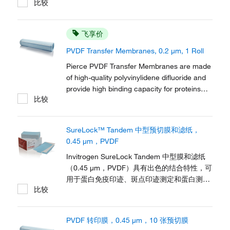
比较
Western、Southern 和 Northern 印迹法。
飞享价
PVDF Transfer Membranes, 0.2 μm, 1 Roll
Pierce PVDF Transfer Membranes are made
of high-quality polyvinylidene difluoride and
provide high binding capacity for proteins
比较
and nucleic acids for western, Southern,
and northern blotting methods. The 0.
SureLock™ Tandem 中型预切膜和滤纸，
0.45 μm，PVDF
Invitrogen SureLock Tandem 中型膜和滤纸
（0.45 μm，PVDF）具有出色的结合特性，可
用于蛋白免疫印迹、斑点印迹测定和蛋白测
比较
序。
PVDF 转印膜，0.45 μm，10 张预切膜