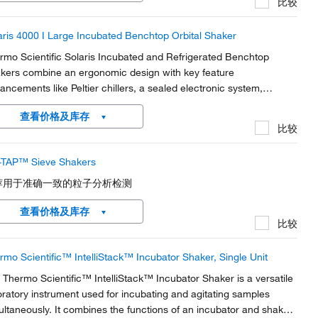
比较
aris 4000 I Large Incubated Benchtop Orbital Shaker
rmo Scientific Solaris Incubated and Refrigerated Benchtop
kers combine an ergonomic design with key feature
ancements like Peltier chillers, a sealed electronic system,
grammable display, and an easy to clean platform design.
查看价格及库存
比较
TAP™ Sieve Shakers
荐用于准确一致的粒子分析检测
查看价格及库存
比较
rmo Scientific™ IntelliStack™ Incubator Shaker, Single Unit
 Thermo Scientific™ IntelliStack™ Incubator Shaker is a versatile
oratory instrument used for incubating and agitating samples
ultaneously. It combines the functions of an incubator and shaker,