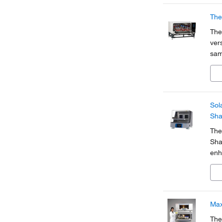
The
The
ver
sam
and
mic
Sol
Sha
The
Sha
enh
pro
Ma
Th