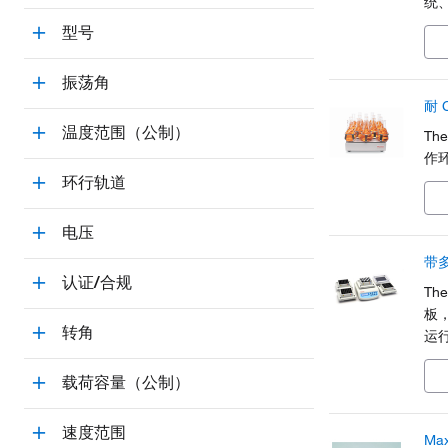
统
于
型号
熟
护
振荡角
保
耐 
温度范围（公制）
Th
作
环行轨道
电压
带
认证/合规
Th
板
转角
运
载荷容量（公制）
速度范围
Ma