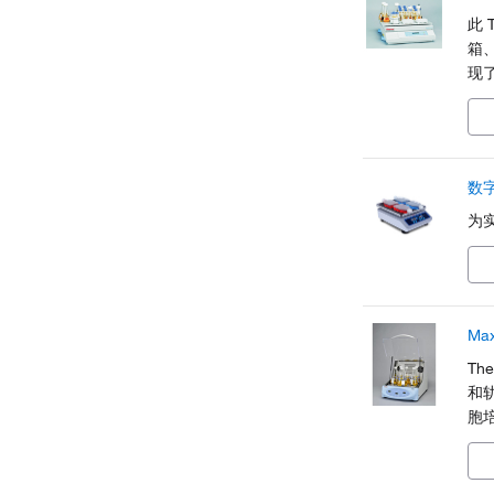
此 
箱
现
寸
数
为
Ma
Th
和
胞
择