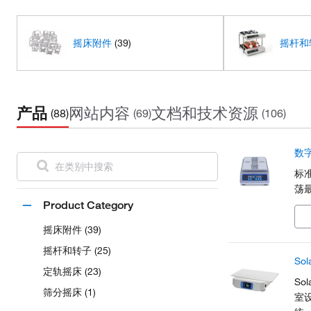
摇床附件
(39)
摇杆和
产品
网站内容
文档和技术资源
(88)
(69)
(106)
数
标
荡最
Product Category
摇床附件 (39)
摇杆和转子 (25)
So
定轨摇床 (23)
So
筛分摇床 (1)
室