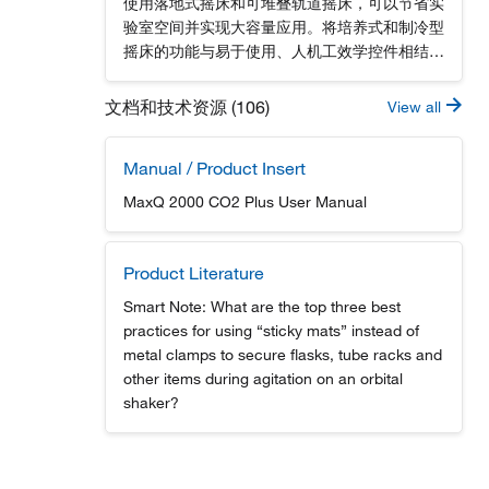
使用落地式摇床和可堆叠轨道摇床，可以节省实
验室空间并实现大容量应用。将培养式和制冷型
摇床的功能与易于使用、人机工效学控件相结
合，可最大程度提高应用的灵活性和生产力。高
性能产品型号具备 HEPA 过滤功能，可最大限
文档和技术资源 (106)
View all
度地防止交叉污染；配备有定向气流系统，可保
证温度均匀并提供理想的生长条件，即便装置处
Manual / Product Insert
于满载状态也是如此。, 凭借免维护型固态直流
无刷电机，三偏心轴驱动装置可以处理较重负
MaxQ 2000 CO2 Plus User Manual
载、实现均匀搅拌和24小时连续运行，即便在
高速运转状态下也是如此。, 在背光显示屏上可
同时查看运行情况以及温度、转速和时间的设定
Product Literature
值，同时可监测和控制内舱温度，保证内舱温度
Smart Note: What are the top three best
为37℃，达到±0.
practices for using “sticky mats” instead of
metal clamps to secure flasks, tube racks and
other items during agitation on an orbital
shaker?