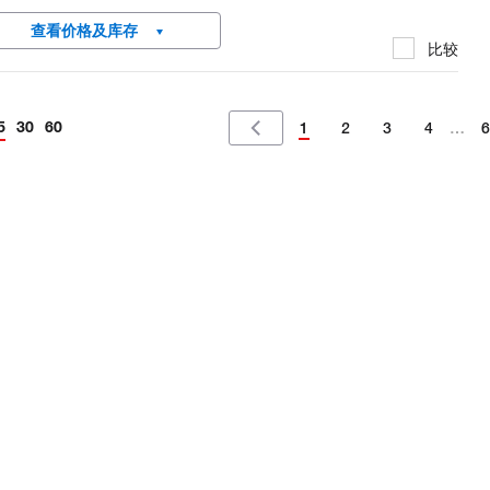
viding a controlled environment for cell culture, microbial growth,
查看价格及库存
 various other...
比较
5
30
60
1
2
3
4
…
6