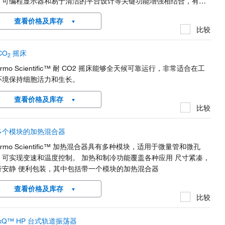
、可编程显示器和易于清洁的平台设计等关键功能增强相结合，有助
更好地控制污染。 三偏心驱动装置专为降低噪音水平而设计，采用成
查看价格及库存
的技术制造而成，可支撑重载，始终保持一致的性能。传送带免维
比较
，经设计可延长摇床的使用寿命，摇床装置本身也享有行业领先的质
期。
CO
摇床
2
ermo Scientific™ 耐 CO2 摇床能够全天候可靠运行，非常适合在工
环境保持细胞活力和生长。
查看价格及库存
比较
多个模块的加热混合器
ermo Scientific™ 加热混合器具有多种模块，适用于微量管和微孔
，可实现变速和温度控制。 加热和制冷功能覆盖各种应用 尺寸紧凑，
行安静 便利包装，其中包括带一个模块的加热混合器
查看价格及库存
比较
xQ™ HP 台式轨道振荡器