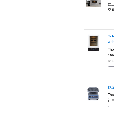
面
空
行
污
均
Sol
with
The
Sta
sha
ope
pro
数
Th
计