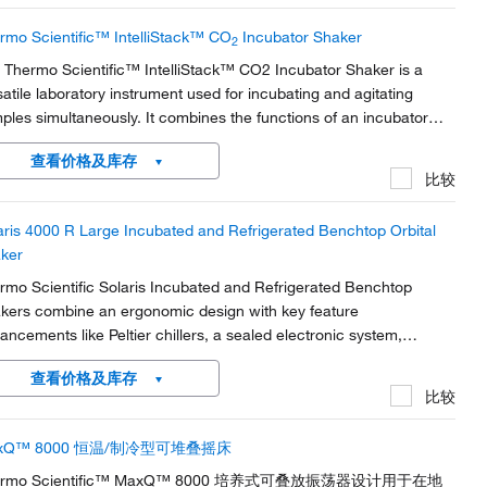
rmo Scientific™ IntelliStack™ CO
Incubator Shaker
2
 Thermo Scientific™ IntelliStack™ CO2 Incubator Shaker is a
satile laboratory instrument used for incubating and agitating
ples simultaneously. It combines the functions of an incubator
 shaker, providing a controlled environment for cell culture,
查看价格及库存
robial growth, and various other...
比较
aris 4000 R Large Incubated and Refrigerated Benchtop Orbital
ker
rmo Scientific Solaris Incubated and Refrigerated Benchtop
kers combine an ergonomic design with key feature
ancements like Peltier chillers, a sealed electronic system,
grammable display, and an easy to clean platform design.
查看价格及库存
比较
xQ™ 8000 恒温/制冷型可堆叠摇床
ermo Scientific™ MaxQ™ 8000 培养式可叠放振荡器设计用于在地