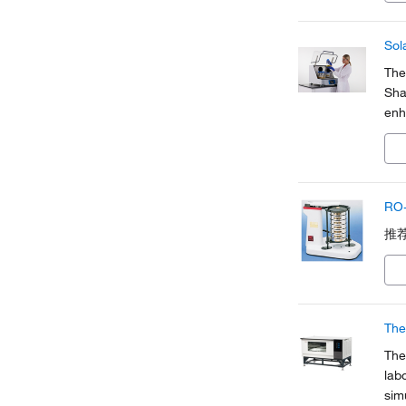
Sol
The
Sha
enh
pro
RO-
推
The
The
lab
sim