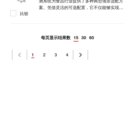
测系统为食品行业提供了多种典型场景适配方
案。凭借灵活的可选配置，它不仅能够实现传
比较
统异物检测，还支持检测产品内部缺陷及产品
缺失。 该系统可同时检测金属与非金属污染
物，并支持干燥剂屏蔽、边缘屏蔽、罐头屏
蔽、缺陷检测、缺粒检测、整包检测、散料检
每页显示结果数
15
30
60
测等功能。
1
2
3
4