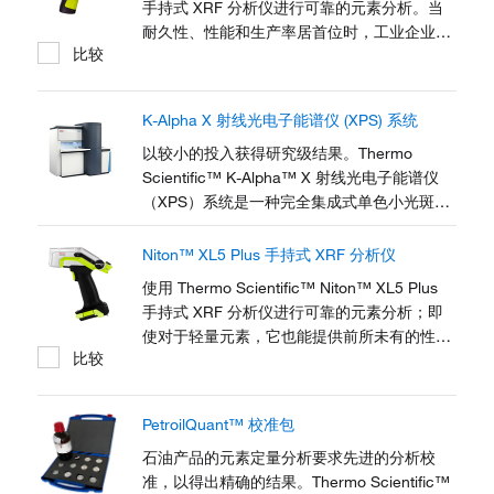
手持式 XRF 分析仪进行可靠的元素分析。当
耐久性、性能和生产率居首位时，工业企业可
比较
依靠Niton XL2 Plus 手持式 XRF 分析仪来快
速获得结果和低检测限。Niton XL2 Plus 使操
作人员能够在一个多功能分析仪中扫描各种材
K-Alpha X 射线光电子能谱仪 (XPS) 系统
料，鉴别纯金属和合金或获取地球化学数据。
以较小的投入获得研究级结果。Thermo
Scientific™ K-Alpha™ X 射线光电子能谱仪
（XPS）系统是一种完全集成式单色小光斑
XPS 系统，具备深度剖析能力。先进的性能、
降低的拥有成本、更高的易用性以及紧凑的尺
Niton™ XL5 Plus 手持式 XRF 分析仪
寸使 K-Alpha X 射线 XPS 系统适用于多用户
使用 Thermo Scientific™ Niton™ XL5 Plus
环境。
手持式 XRF 分析仪进行可靠的元素分析；即
使对于轻量元素，它也能提供前所未有的性
比较
能。识别纯金属和合金、检测偶存元素或获取
地球化学数据。工业企业依靠 Niton XL5 Plus
分析仪获得的不仅仅是低检测限。它可快速生
PetroilQuant™ 校准包
成结果，并提供强大的多功能性，如使用单一
分析仪扫描各种材料的能力。
石油产品的元素定量分析要求先进的分析校
准，以得出精确的结果。Thermo Scientific™