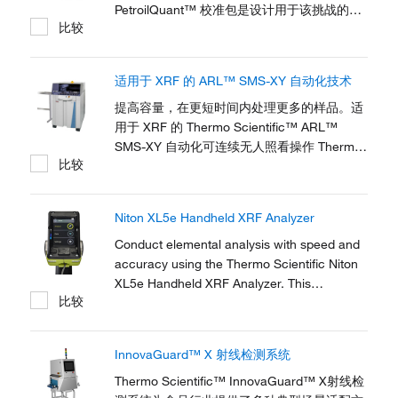
PetroilQuant™ 校准包是设计用于该挑战的全
比较
面分析套件。PetroilQuant 程序有助于汽车燃
料、润滑剂、重残油以及油中的磨损金属的多
达 30 种元素的定量分析。PetroilQuant 校准
适用于 XRF 的 ARL™ SMS-XY 自动化技术
套件设计为配合 WDXRF 光谱仪使用，是一种
高性价比的解决方案，适用于处理石油产品的
提高容量，在更短时间内处理更多的样品。适
任何实验室。
用于 XRF 的 Thermo Scientific™ ARL™
SMS-XY 自动化可连续无人照看操作 Thermo
比较
Scientific™ ARL™ 9900 系列 X 射线光谱
仪。增加自动化程度可带来更高的分析质量、
更低的分析成本、连续性更佳的分析节奏，可
Niton XL5e Handheld XRF Analyzer
预测、可重现的反应时间以及更短的回收周
期。 Thermo Scientific™ ARL™ OEM-XY 自
Conduct elemental analysis with speed and
动样品上样器可实现将 Thermo Scientific™
accuracy using the Thermo Scientific Niton
ARL™ PERFORM'X 或 ARL™ 9900 系列 X...
XL5e Handheld XRF Analyzer. This
比较
advanced instrument offers powerful
detection capabilities, delivering precise
results quickly.
InnovaGuard™ X 射线检测系统
Thermo Scientific™ InnovaGuard™ X射线检