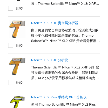
地测定原材料、产品和副产品中的元素成分，
果，Thermo Scientific™ Niton™ XL3t XRF
比较
对这些行业保障产品质量及工艺流程至关重
分析器正是您用于废金属回收、铸造和加工、
要。ARL X900...
生产 QA/QC 以及材料可靠性鉴别的权威工
具。获取针对《消费品安全改进法》(CPSIA)
Niton™ XL2 XRF 贵金属分析器
议题 65 中 有害物质限用指令 (RoHS) 以及其
他法规的实时合规检测，包括入厂原材料和出
由于黄金的昂贵和价格易波动，检测出成分的
厂成品的筛选。
微小变化都可能付出昂贵的代价。Thermo
Scientific™ Niton™ XL2 XRF 贵金属分析器提
比较
供一种快速、精确（最重要的是）且无损的方
法检测所有贵金属的纯度和化学成分。iton
XL2 XRF 贵金属分析器可快速检测镀金和假黄
Niton™ XL2 XRF 分析仪
金，并提供珠宝和钱币的确切元素组成，从而
确定您购买或销售的贵金属的价值。
Thermo Scientific™ Niton™ XL2 XRF 分析仪
可提供快速准确的金属合金验证，保证制造品
质。XL2 分析仪采用标准集成式相机准确定位
比较
分析区域，可提供钛到镍等元素合金材料的即
时、无损元素分析以及偶存元素和痕量元素分
析。手持式 Niton XL2 分析仪轻便、耐用，应
Niton™ XL2 Plus 手持式 XRF 分析仪
用范围日益扩大，包括废金属鉴别、采矿和勘
探，以及消费品和电子产品的铅超标筛选等。
使用 Thermo Scientific™ Niton™ XL2 Plus