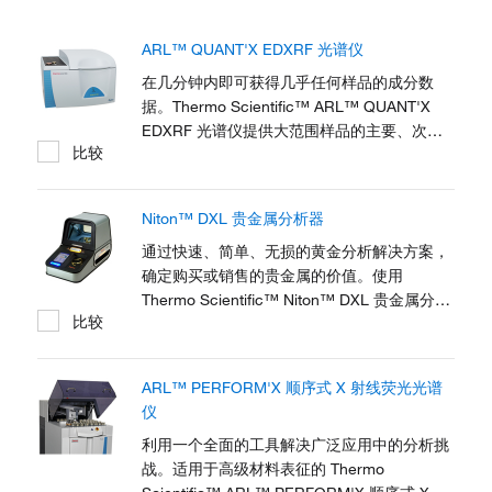
ARL™ QUANT'X EDXRF 光谱仪
在几分钟内即可获得几乎任何样品的成分数
据。Thermo Scientific™ ARL™ QUANT'X
EDXRF 光谱仪提供大范围样品的主要、次要
比较
和痕量元素的定量测定，包括大块固体、颗
粒、松散或压片粉末、融合微珠、薄膜、糊剂
和液体。这款全面的台式 EDXRF（能量色散
Niton™ DXL 贵金属分析器
X 射线荧光）系统配备无标样软件和配件，可
满足中心和合同实验室、学术机构以及环境监
通过快速、简单、无损的黄金分析解决方案，
测、化学品、采矿、法医、食品、电子、水泥
确定购买或销售的贵金属的价值。使用
以及金属行业的元素分析需求。
Thermo Scientific™ Niton™ DXL 贵金属分析
比较
器快速鉴别镀金和纯金，并确定黄金珠宝的精
确克拉 (K) 重量。Niton DXL 分析器采用
Thermo Scientific™ AuDIT™ 镀金检测技术，
ARL™ PERFORM'X 顺序式 X 射线荧光光谱
专为零售环境中的柜台使用而设计，只需一键
仪
式操作即可快速获取黄金检测和金属分析的可
靠结果。
利用一个全面的工具解决广泛应用中的分析挑
战。适用于高级材料表征的 Thermo