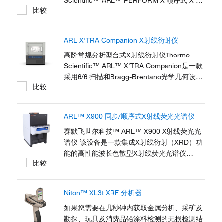
Scientific™ ARL™ PERFORM'X 顺序式 X 射
比较
线荧光光谱仪集成常量元素分析、元素绘图和
小光斑分析，以创建一种可评价几乎任何固体
或液体样品中多达 90 种元素的解决方案。它
ARL X'TRA Companion X射线衍射仪
的性能和多用途将使冶金、石油、高分子聚合
物、采矿、玻璃、水泥和耐火材料，以及涉及
高阶常规分析型台式X射线衍射仪Thermo
地球化学、材料学、环境研究和法医学等行业
Scientific™ ARL™ X'TRA Companion是一款
受益匪浅。
采用θ/θ 扫描和Bragg-Brentano光学几何设计
比较
的台式X射线衍射仪。采用先进的硬件配置和
最新的科技手段来确保其准确性、精确性、安
全性和易用性。
ARL™ X900 同步/顺序式X射线荧光光谱仪
赛默飞世尔科技™ ARL™ X900 X射线荧光光
谱仪 该设备是一款集成X射线衍射（XRD）功
能的高性能波长色散型X射线荧光光谱仪
比较
（WDXRF），凭借双进样设计与快速分析模
块，可提供高效精准的元素成分检测结果。其
可靠的结构设计充分保障设备稳定性，满足现
Niton™ XL3t XRF 分析器
代金属冶炼、水泥生产及矿业加工等领域对流
程控制与生产效率的严苛需求。 元素分析对于
如果您需要在几秒钟内获取金属分析、采矿及
采矿、水泥和金属行业十分关键。快速、精准
勘探、玩具及消费品铅涂料检测的无损检测结