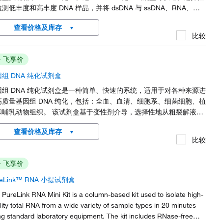
测低丰度和高丰度 DNA 样品，并将 dsDNA 与 ssDNA、RNA、蛋
以及游离核苷酸区分开来。对盐、溶剂或去污剂等污染物具有良好的
查看价格及库存
受性。
比较
飞享价
组 DNA 纯化试剂盒
因组 DNA 纯化试剂盒是一种简单、快速的系统，适用于对各种来源进
高质量基因组 DNA 纯化，包括：全血、血清、细胞系、细菌细胞、植
和哺乳动物组织。 该试剂盒基于变性剂介导，选择性地从粗裂解液中
淀出 DNA。整个程序仅20至25分钟即可快速完成，典型产率为2至10
查看价格及库存
 基因组 DNA/0.2 mL 血液。 使用试剂盒纯化的高分子量基因组 DNA
比较
直接用于所有常见的分子生物学应用：PCR、FastDigest 和常规限
酶切、克隆、DNA 测序和 Southern 印迹分析。
飞享价
reLink™ RNA 小提试剂盒
 PureLink RNA Mini Kit is a column-based kit used to isolate high-
lity total RNA from a wide variety of sample types in 20 minutes
ng standard laboratory equipment. The kit includes RNase-free