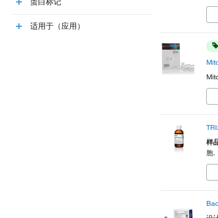
蛋白标记
适用于（应用）
Mi
Mi
TR
样
胞.
Ba