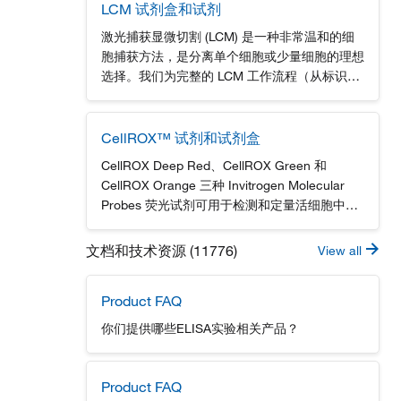
LCM 试剂盒和试剂
激光捕获显微切割 (LCM) 是一种非常温和的细
胞捕获方法，是分离单个细胞或少量细胞的理想
选择。我们为完整的 LCM 工作流程（从标识和
选择细胞到分离和纯化 RNA 与 DNA）提供研究
用试剂和试剂盒。, 仅供科研使用。不可用于诊
断程序。, Arcturus® HistoGene® 冷冻切片
CellROX™ 试剂和试剂盒
LCM 染色试剂盒 Arcturus® HistoGene® 冷冻
CellROX Deep Red、CellROX Green 和
切片免疫荧光 LCM 染色试剂盒 Arcturus®
CellROX Orange 三种 Invitrogen Molecular
Paradise® FFPE 组织 LCM 染色试剂盒,
Probes 荧光试剂可用于检测和定量活细胞中的
Arcturus® PicoPure® DNA 提取试剂盒
活性氧（ROS）。每种试剂都具有细胞膜通透
Arcturus® PicoPure® 冷冻 RNA 分离试剂盒...
性并且在还原状态下不发荧光或荧光非常微弱。
文档和技术资源 (11776)
View all
氧化后，试剂发出强烈的荧光并继续存留在细胞
内。 这些ROS传感器可与多种实验平台兼容，
Product FAQ
包括流式细胞仪、显微镜、高内涵成像和基于微
孔板的荧光酶标仪，以及Attune声波聚焦流式细
你们提供哪些ELISA实验相关产品？
胞仪和Floid细胞成像站。 CellROX 流式细胞分
析试剂盒 CellROX 试剂成像应用, 与传统的二氢
二氯荧光素染料（如 H 2...
Product FAQ