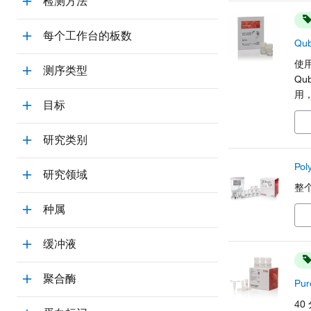
检测方法
每个工作台的板数
Qu
使用
测序类型
Qu
用
目标
研究类别
Pol
研究领域
整
种属
缓冲液
聚合酶
Pu
40