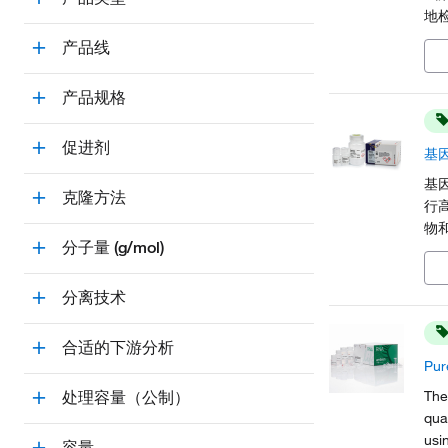
地检
白
产品线
耐
产品规格
促进剂
基因
基
克隆方法
行
物
分子量 (g/mol)
沉
μg
适合
分离技术
制性
合适的下游分析
Pu
The
处理容量（公制）
qua
usi
容量