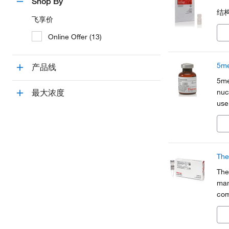
Shop By
结
飞享价
Online Offer (13)
5me
产品线
5me
nuc
最大浓度
use
Th
The
man
com
tri
dev