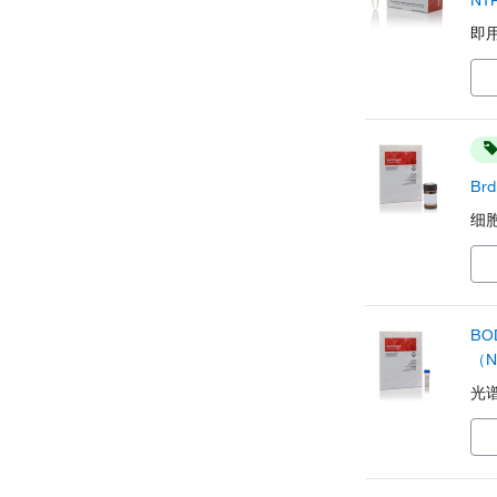
NT
即
Br
细
BO
（
光谱