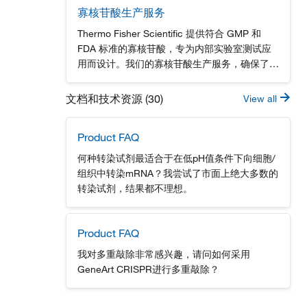
核酸纯化试剂盒：从不同来源的样本中纯化出高
寡核苷酸生产服务
产量的DNA或RNA。, Thermo Scientific
Thermo Fisher Scientific 提供符合 GMP 和
Phosphoramidites集合了我们在保护化学、大
FDA 标准的寡核苷酸，专为内部实验室测试应
规模制造及创新性纯化方法中的专业经验。, 在
用而设计。我们的寡核苷酸生产服务，确保了产
我们的 分子生物学资源库 中查找视频、在线讲
品的质量和稳定性。分析物特异性试剂（ASR）
座、精品文章及工具 忘掉那些琼脂糖粉末吧！
适用于体外诊断制造商、CLIA 监管的临床实验
文档和技术资源 (30)
View all
——Thermo Scientific...
室或提供分析结果的组织机构。选择我们的寡核
苷酸生产服务，为您的实验室提供可靠的支持。
Product FAQ
了解更多信息，请访问我们的网站或联系我们的
客服。
何种转染试剂最适合于在低pH值条件下向细胞/
组织中转染mRNA？我尝试了市面上绝大多数的
转染试剂，结果都不理想。
Product FAQ
我对多重敲除非常感兴趣，请问如何采用
GeneArt CRISPR进行多重敲除？