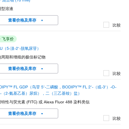
P 混合物 (10 mM)
用型溶液
查看价格及库存
比较
飞享价
dU（5-溴-2'-脱氧尿苷）
胞周期和增殖的极佳标记物
查看价格及库存
比较
DIPY™ FL GDP（鸟苷 5'-二磷酸，BODIPY™ FL 2'-（或-3'）-O-
N-（2-氨基乙基）尿烷），二（三乙基铵）盐）
特性与荧光素 (FITC) 或 Alexa Fluor 488 染料类似
查看价格及库存
比较