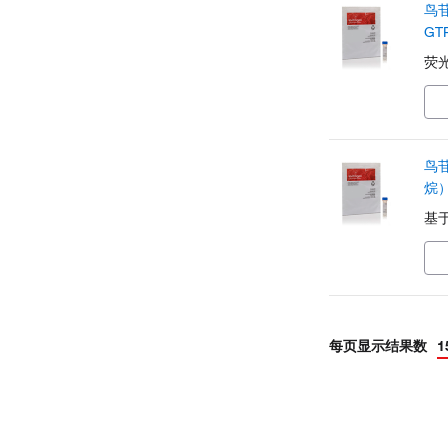
鸟苷
GT
荧
鸟苷
烷）
基
每页显示结果数
1