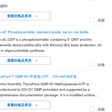
构探针
查看价格及库存
比较
-dC Phosphoramidite, standard grade, serum vial bottle
-dC CEP is a phosphoramidite containing 5' DMT and the
leoside deoxycytidine (dC) with Benzoyl (Bz) base protection, for
 in oligonucleotide synthesis.
查看价格及库存
比较
eraPure™ GMP N1-甲基假-UTP，100 mM 钠溶液
rmo Scientific TheraPure GMP N1-Methylpseudo-UTP is
ufactured to ICH Q7 GMP principles and supported by a
prehensive documentation package. It is a modified uridine
phosphate (UTP) nucleotide designed specifically for the
查看价格及库存
elopment and manufacturing of mRNA therapeutics and vaccines.
比较