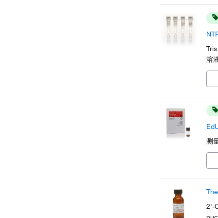
NT
Tr
溶
Ed
测量
Th
2'-
nuc