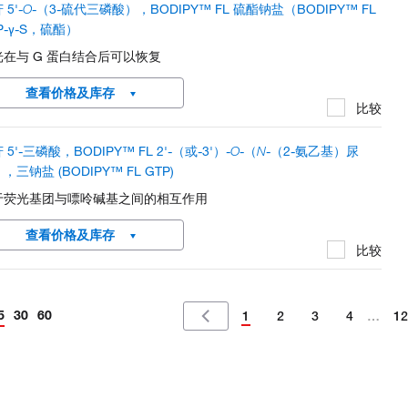
 5'-
O
-（3-硫代三磷酸），BODIPY™ FL 硫酯钠盐（BODIPY™ FL
P-γ-S，硫酯）
光在与 G 蛋白结合后可以恢复
查看价格及库存
比较
 5'-三磷酸，BODIPY™ FL 2'-（或-3'）-
O
-（
N
-（2-氨乙基）尿
，三钠盐 (BODIPY™ FL GTP)
于荧光基团与嘌呤碱基之间的相互作用
查看价格及库存
比较
5
30
60
1
2
3
4
…
12