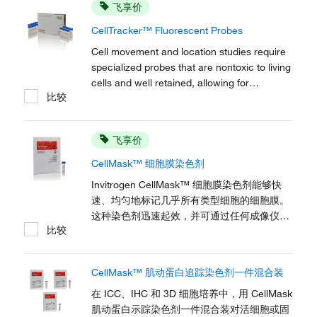
飞享价
CellTracker™ Fluorescent Probes
Cell movement and location studies require
specialized probes that are nontoxic to living
cells and well retained, allowing for
比较
multigenerational tracking. The CellTracker
fluorescent probes are available in a range
of fluorescent colors to match instrument
飞享价
lasers and filters, and to accommodate...
CellMask™ 细胞膜染色剂
Invitrogen CellMask™ 细胞膜染色剂能够快
速、均匀地标记几乎所有类型细胞的细胞膜。
这种染色剂迅速起效，并可通过任何成像仪器
比较
采用标准显微镜滤光片组进行检测。根据细胞
类型和实验条件，细胞膜染色将持续 60–90 分
钟而不会出现可检测到的内化，为大多数活细
CellMask™ 肌动蛋白追踪染色剂一件混合装
胞动态研究提供了足够的时间。该染料可固
定，但不可透化。
在 ICC、IHC 和 3D 细胞培养中，用 CellMask
肌动蛋白示踪染色剂一件混合装对活细胞或固