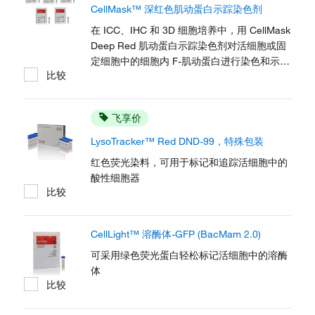
CellMask™ 深红色肌动蛋白示踪染色剂
在 ICC、IHC 和 3D 细胞培养中，用 CellMask
Deep Red 肌动蛋白示踪染色剂对活细胞或固
定细胞中的细胞内 F-肌动蛋白进行染色和示
比较
踪。该染色剂可轻松透过活细胞膜、在上样后
保留在细胞内，并且对于培养 24 小时后的细
胞活力没有可检测到的影响。
飞享价
LysoTracker™ Red DND-99，特殊包装
红色荧光染料，可用于标记和追踪活细胞中的
酸性细胞器
比较
CellLight™ 溶酶体-GFP (BacMam 2.0)
可采用绿色荧光蛋白轻松标记活细胞中的溶酶
体
比较