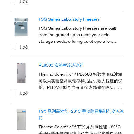
比较
prioritize sample security and reliability, and
our legacy of crafting state-of-the-art lab
equipment means our focus remains on
TSG Series Laboratory Freezers
user-centric design.
TSG Series Laboratory Freezers are built
from the ground up to meet your cold
storage needs, offering quiet operation,
比较
optimal performance, and sustainable
design. The TSG Series is ready to go out of
the box, complete with pre-installed casters,
PL6500 实验室冷冻冰箱
onboard alarms, a 12-hour controller backup
system,...
Thermo Scientific™ PL6500 实验室冷冻冰箱
可以为实验室常规储存样品提供较大程度的保
护。PLF276 型号含有 6 个内部储存隔层。将
比较
经常取用的样品存放在顶部的翻转门隔层内，
长期保存的样品则固定存放在下面的抽屉中。
高级警报选件符合现代实验室环境的需求。
TSX 系列高性能 -20°C 手动除霜酶制剂冷冻冰
箱
Thermo Scientific™ TSX 系列高性能 - 20°C
手动除霜酶制剂冷冻冰箱专为不能接受自动除