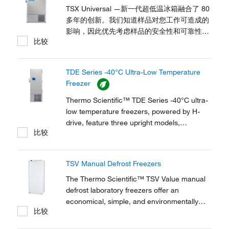
牲保护性能的情况下大幅节能。 TSX 系列不
TSX Universal —新一代超低温冰箱融合了 80
仅能提供您所需要的性能和质量，还能提供您
多年的创新。我们知道样品对您工作可造成的
应得的低噪音、低能耗和卓越的用户体验。
影响，因此优先考虑样品的安全性和可靠性，
比较
而我们在打造先进实验室设备的传统意味着我
们仍然专注于以用户为中心的设计。TSX
Universal 采用 Universal V-Drive 技术，开启
TDE Series -40°C Ultra-Low Temperature
了性能的新时代，提供更严格的控制和更快的
Freezer
恢复时间。TSX Universal 具有扩大的设定点
范围、通用电压、静音操作、简化的软件更新
Thermo Scientific™ TDE Series -40°C ultra-
等，可无缝适应您的工作流程。它重新定义了
low temperature freezers, powered by H-
可持续性，通过了能源之星认证，效率提高了
drive, feature three upright models,
比较
32%，带有 ACT 标签，并在我们的零废物填
maximizing storage capacity from 40,000 up
埋认证工厂生产。TSX Universal...
to 60,000 2 mL vials. The TDE Series is a
sustainable and reliable solution with
TSV Manual Defrost Freezers
ultimate sample security and operational
savings for every...
The Thermo Scientific™ TSV Value manual
defrost laboratory freezers offer an
economical, simple, and environmentally
比较
friendly solution for safe and reliable
general-purpose storage.