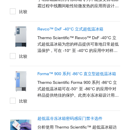
霜过程中线圈间歇性轻微发热的应用而设计。
比较
该设计支持酶、试剂、制药、疫苗、生物样品
和其他常用实验室和临床材料储存的样品保护
和可持续发展目标。该系列的 V-Drive 技术可
Revco™ DxF -40°C 立式超低温冰箱
以保持温度均匀性，不断适应用户模式，能够
在不牺牲保护性能的情况下大幅节能。 每一个
Thermo Scientific™ Revco™ DxF -40°C 立
酶制剂冷冻冰箱都有一整套的 9 个搁架，包含
式超低温冰箱为您的样品提供可靠地日常超低
酶制剂储存仓，可以优化物品放置，以及取用
温保护，可在 -10° 至 -40°C 的应用中对样品
比较
较小的材料。 TSX 系列不仅能提供您所需要
提供绝佳的保护。
的性能和质量，还能提供您应得的低噪音、低
能耗和卓越的用户体验。
Forma™ 900 系列 -86°C 直立型超低温冰箱
Thermo Scientific Forma 900 系列 -86°C 立
式超低温冰箱可在-50° 至 -86°C 的应用中对
样品提供绝佳的保护。此类冷冻冰箱设计用于
比较
提供可靠的日常样品保护。
超低温冷冻冰箱密码感应门禁卡选件
分析使用 Thermo Scientific™ 超低温冰箱访