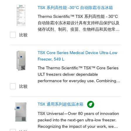
TSX 系列高性能 -30°C 自动除霜冷冻冰箱
Thermo Scientific™ TSX 系列高性能 - 30°C
自动除霜冷冻冰箱设计具有支持样品保护以及
储存试剂、制药、疫苗、生物样品和其他常用
比较
实验室与临床材料（例如引物、siRNA、分子
和胎牛血清 [FBS]，需要 -30°C）的可持续性
目标的功能。该系列的 V-Drive 技术可以保持
TSX Core Series Medical Device Ultra-Low
温度均匀性，不断适应用户模式，能够在不牺
Freezer, 549 L
牲保护性能的情况下大幅节能。 TSX 系列经
过认证符合 NSF/ANSI 456 疫苗储存*标准，
The Thermo Scientific™ TSX™ Core Series
可以帮助您满足 CDC、世界卫生组织和其他
ULT freezers deliver dependable
卫生部门关于疫苗储存和处理的法规与指南要
performance for everyday use. Combining
比较
求。 TSX...
reliable temperature control, robust
durability, and user-centric features, TSX
Core is designed to protect your critical
TSX 通用系列超低温冰箱
samples while supporting workflow
efficiency.
TSX Universal—Over 80 years of innovation
packed into the next-gen ultra-low freezer.
Recognizing the impact of your work, we