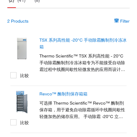
(2)
(41)
(8)
2
Products
Filter
TSX 系列高性能 -20°C 手动除霜酶制剂冷冻冰
箱
Thermo Scientific™ TSX 系列高性能 - 20°C
手动除霜酶制剂冷冻冰箱专为不能接受自动除
霜过程中线圈间歇性轻微发热的应用而设计。
比较
该设计支持酶、试剂、制药、疫苗、生物样品
和其他常用实验室和临床材料储存的样品保护
和可持续发展目标。该系列的 V-Drive 技术可
Revco™ 酶制剂保存箱箱
以保持温度均匀性，不断适应用户模式，能够
在不牺牲保护性能的情况下大幅节能。 每一个
可选择 Thermo Scientific™ Revco™ 酶制剂
酶制剂冷冻冰箱都有一整套的 9 个搁架，包含
保存箱，用于避免自动除霜循环中线圈间歇性
酶制剂储存仓，可以优化物品放置，以及取用
轻微加热的储存应用。 手动除霜 -20°C 立式
比较
较小的材料。 TSX 系列不仅能提供您所需要
冷冻箱采用微处理器控制系统、重力对流循
的性能和质量，还能提供您应得的低噪音、低
环、工业级的箱体构造、以及超强制冷压缩
能耗和卓越的用户体验。
机，适用于工业、临床和科学应用。