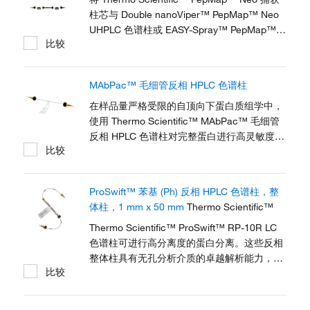
柱芯与 Double nanoViper™ PepMap™ Neo
UHPLC 色谱柱或 EASY-Spray™ PepMap™
比较
Neo UHPLC 色谱柱配合使用，以过滤肽图分
析样品中的杂质。使用 Thermo Scientific™
PepMap™ Neo 捕获柱芯套、PEEK 管路和
MAbPac™ 毛细管反相 HPLC 色谱柱
nanoViper™ 接头（货号174501和174502）
将捕获柱芯连接至您的 HPLC 系统。
在样品量严格受限的自顶向下蛋白质组学中，
使用 Thermo Scientific™ MAbPac™ 毛细管
反相 HPLC 色谱柱对完整蛋白进行高灵敏度
比较
HPLC 或 LC/MS 表征。该通用色谱柱可用于
多肽图谱表征，其中毛细管规格平衡了灵敏度
和通量。其他应用为单克隆抗体 (mAb)、片
ProSwift™ 苯基 (Ph) 反相 HPLC 色谱柱，整
段、变体、抗体药物偶联物 (ADC)、聚乙二醇
体柱，1 mm x 50 mm
Thermo Scientific™
化蛋白和双特异性蛋白。这些色谱柱具有出色
的分离度、长使用寿命和低残留。
Thermo Scientific™ ProSwift™ RP-10R LC
色谱柱可进行高分离度的蛋白分离。这些反相
整体柱具有无孔分析介质的卓越解析能力，并
比较
能在高温下实现更快速的分离。ProSwift 聚合
物整体柱长久耐用，运行数百次后仍然重现性
良好。