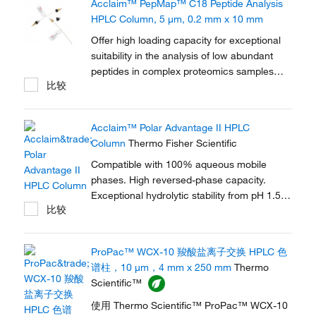
Acclaim™ PepMap™ C18 Peptide Analysis
HPLC Column, 5 μm, 0.2 mm x 10 mm
Offer high loading capacity for exceptional
suitability in the analysis of low abundant
peptides in complex proteomics samples
比较
with Thermo Scientific™ Acclaim™ 5μm
PepMap™ 100 Nano-Trap Columns.
Acclaim™ Polar Advantage II HPLC
Column
Thermo Fisher Scientific
Compatible with 100% aqueous mobile
phases. High reversed-phase capacity.
Exceptional hydrolytic stability from pH 1.5 to
比较
10. Extremely low bleed, fully compatible
with mass spectrometry.
ProPac™ WCX-10 羧酸盐离子交换 HPLC 色
谱柱，10 μm，4 mm x 250 mm
Thermo
Scientific™
使用 Thermo Scientific™ ProPac™ WCX-10