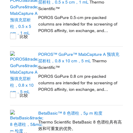
层析柱，0.5 x 5 cm，1 mL
Thermo
Scientific™
POROS GoPure 0.5-cm pre-packed
columns are intended for the screening of
POROS affinity, ion exchange, and
比较
hydrophobic interaction chromatography
(HIC) resins or for small scale purification.
POROS™ GoPure™ MabCapture A 预填充
层析柱，0.8 x 10 cm，5 mL
Thermo
Scientific™
POROS GoPure 0.8 cm pre-packed
columns are intended for the screening of
POROS affinity, ion exchange, and
比较
hydrophobic interaction chromatography
(HIC) and hydrophobic interaction
chromatography (HIC) resins or for small-
BetaBasic™ 8 色谱柱，5μ m 粒度
scale purification.
Thermo Scientific BetaBasic 8 色谱柱具有高
效和可重复的优势。