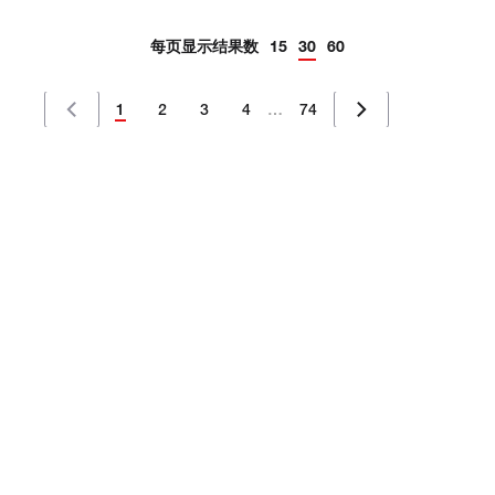
generation of μPAC™ Neo columns,
ensuring that you can extract the maximum
每页显示结果数
15
30
60
amount of...
1
2
3
4
…
74