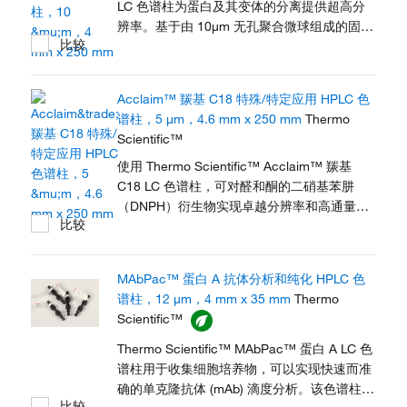
LC 色谱柱为蛋白及其变体的分离提供超高分
辨率。基于由 10μm 无孔聚合微球组成的固定
比较
相，ProPac 色谱柱可分离差异仅为一个带电
残基的异构体。键合的亲水层避免了多余的次
级相互作用。阳离子交换表面提供基于 pH 的
Acclaim™ 羰基 C18 特殊/特定应用 HPLC 色
选择性控制，为高效分离和稳健性能提供快速
谱柱，5 μm，4.6 mm x 250 mm
Thermo
传质功能。
Scientific™
使用 Thermo Scientific™ Acclaim™ 羰基
C18 LC 色谱柱，可对醛和酮的二硝基苯肼
（DNPH）衍生物实现卓越分辨率和高通量分
比较
离。本款硅胶基反相色谱柱可对各种官方方法
（包括美国 EPA 554、EPA 8315、EPA
1667、EPA TO-11 和 CARB 1004）管控的
MAbPac™ 蛋白 A 抗体分析和纯化 HPLC 色
DNPH 衍生物提供理想的选择性和基线分离。
谱柱，12 μm，4 mm x 35 mm
Thermo
Scientific™
Thermo Scientific™ MAbPac™ 蛋白 A LC 色
谱柱用于收集细胞培养物，可以实现快速而准
确的单克隆抗体 (mAb) 滴度分析。该色谱柱将
比较