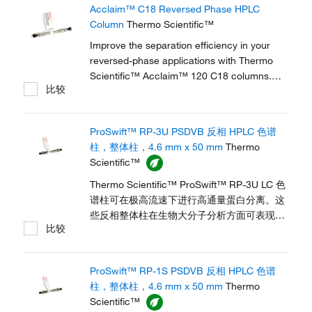
Acclaim™ C18 Reversed Phase HPLC
分离效果，从而提高了生产率。这些色谱柱既
Column
Thermo Scientific™
坚固耐用又性能稳健，甚至在完成数百次运行
后仍表现出稳定性和重现性。
Improve the separation efficiency in your
reversed-phase applications with Thermo
Scientific™ Acclaim™ 120 C18 columns.
比较
These columns feature an ultrapure silica
substrate with extremely low metal content
to minimize tailing effects and deliver
ProSwift™ RP-3U PSDVB 反相 HPLC 色谱
symmetrical peak shapes.
柱，整体柱，4.6 mm x 50 mm
Thermo
Scientific™
Thermo Scientific™ ProSwift™ RP-3U LC 色
谱柱可在极高流速下进行高通量蛋白分离。这
些反相整体柱在生物大分子分析方面可表现出
比较
卓越的分辨力。这些色谱柱在低压下运行，可
与低压 LC 系统兼容。ProSwift 聚合物整体柱
长久耐用，运行数百次后仍然重现性良好，并
ProSwift™ RP-1S PSDVB 反相 HPLC 色谱
可在较宽的 pH 值范围内保持稳定，从而能够
柱，整体柱，4.6 mm x 50 mm
Thermo
耐受高度严苛的清洗试剂 (1 M NaOH)。
Scientific™