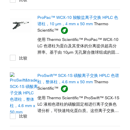
低反压和高效的优点相结合，可以实现高通量
和准确的分析。独特的规格使其适用于生物兼
容系统，可以快速而便捷的实现上样、结合、
ProPac™ WCX-10 羧酸盐离子交换 HPLC 色
洗脱和收集自动化。该色谱柱为无孔、聚合树
谱柱，10 μm，4 mm x 50 mm
Thermo
脂，具有疏水的二乙烯基苯核及亲水表面，专
Scientific™
为亲和分离而优化，具有出色的稳健性和可重
现性。
使用 Thermo Scientific™ ProPac™ WCX-10
LC 色谱柱为蛋白及其变体的分离提供超高分
辨率。基于由 10μm 无孔聚合微球组成的固定
比较
相，ProPac 色谱柱可分离差异仅为一个带电
残基的异构体。键合的亲水层避免了多余的次
级相互作用。阳离子交换表面提供基于 pH 的
ProSwift™ SCX-1S 磺酸离子交换 HPLC 色谱
选择性控制，为高效分离和稳健性能提供快速
柱，整体柱，4.6 mm x 50 mm
Thermo
传质功能。
Scientific™
使用 Thermo Scientific™ ProSwift™ SCX-1S
LC 液相色谱柱的磺酸固定相进行离子交换色
谱分析，可快速纯化蛋白质。这些离子交换整
比较
体柱利用了无孔分析介质的卓越解析能力，同
时具备传统有孔介质高载量的优点。在低流速
和高流速下，它们可使用快速梯度达到极佳的