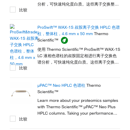
分析，可快速纯化蛋白质。这些离子交换整体
比较
柱利用了无孔分析介质的卓越解析能力，同时
具备传统多孔介质高载量的优点。在低流速和
高流速下，它们可使用快速梯度达到极佳的分
ProSwift™ WAX-1S 叔胺离子交换 HPLC 色谱
离效果，从而提高了生产率。这些色谱柱既坚
柱，整体柱，4.6 mm x 50 mm
Thermo
固耐用又性能稳健，甚至在完成数百次运行后
Scientific™
仍表现出稳定性和重现性。
使用 Thermo Scientific™ ProSwift™ WAX-1S
LC 液相色谱柱的叔胺固定相进行离子交换色
谱分析，可快速纯化蛋白质。这些离子交换整
比较
体柱利用了无孔分析介质的卓越解析能力，同
时具备传统有孔介质高载量的优点。在低流速
和高流速下，它们可使用快速梯度达到极佳的
μPAC™ Neo HPLC 色谱柱
Thermo
分离效果，从而提高了生产率。这些色谱柱既
Scientific™
坚固耐用又性能稳健，甚至在完成数百次运行
后仍表现出稳定性和重现性。
Learn more about your proteomics samples
with Thermo Scientific™ μPAC™ Neo Plus
HPLC columns. Taking your performance
比较
even further, our μPAC Neo Plus column line
offers higher resolution than the previous