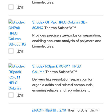
biomolecules.
比较
Shodex OHPak HPLC Column SB-
803HQ
Thermo Scientific™
Provides precise size-exclusion separation,
enabling accurate analysis of polymers and
biomolecules.
比较
Shodex RSpack KC-811 HPLC
Column
Thermo Scientific™
Delivers high-resolution separation for
organic acids and related compounds,
ensuring reliable and reproducible
比较
chromatographic results.
μPAC™ 捕获柱，2/包
Thermo Scientific™