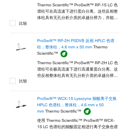
Thermo Scientific™ ProSwift™ RP-1S LC 色
谱柱可在高流速下进行蛋白分离。这些反相整
体柱具有无孔分析介质的卓越分辨力，并能在
比较
较宽的质量范围内进行生物分子分析时实现更
快速的分离。ProSwift 聚合物整体柱长久耐
用，运行数百次后仍然重现性良好，并可在较
ProSwift™ RP-2H PSDVB 反相 HPLC 色谱
宽的 pH 值范围内保持稳定，从而能够耐受高
柱，整体柱，4.6 mm x 50 mm
Thermo
度严苛的清洗试剂 (1 M NaOH)。
Scientific™
Thermo Scientific™ ProSwift™ RP-2H LC 色
谱柱可在极高流速下进行高通量蛋白分离。这
些反相整体柱具有无孔分析介质的卓越分辨
比较
力，并能在生物分子分析时实现更快速的分
离。ProSwift 聚合物整体柱长久耐用，运行数
百次后仍然重现性良好，并可在较宽的 pH 值
ProSwift™ WCX-1S Lysozyne 羧酸离子交换
范围内保持稳定，从而能够耐受高度严苛的清
HPLC 色谱柱，整体柱，4.6 mm x 50
洗试剂 (1 M NaOH)。
mm
Thermo Scientific™
使用 Thermo Scientific™ ProSwift™ WCX-
1S LC 色谱柱的羧酸固定相进行离子交换色谱