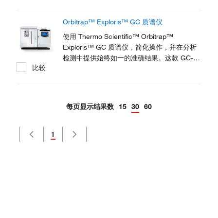
确度和精度、能够改善日常定量、筛查和样品
分析。本系统提高了灵活性、可以跟上不断变
Orbitrap™ Exploris™ GC 质谱仪
化的法规要求、并通过增加范围和方法整合来
探索新的分析机会。简单的仪器设置和智能信
使用 Thermo Scientific™ Orbitrap™
息学使不同层级的用户都能够轻松访问数据丰
Exploris™ GC 质谱仪，简化操作，并在分析
富的信息。
检测中提供始终如一的准确结果。这款 GC-
比较
MS 系统拥有独特的深度分析能力、优越的准
确度和精度、能够改善日常定量、筛查和样品
分析。本系统提高了灵活性、可以跟上不断变
化的法规要求、并通过增加范围和方法整合来
每页显示结果数
15
30
60
探索新的分析机会。简单的仪器设置和智能信
息学使不同层级的用户都能够轻松访问数据丰
富的信息。
1