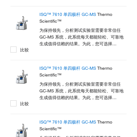
以用户为中心的 Thermo Scientific™
NeverVent™ 技术、使用寿命延长的检测器以
ISQ™ 7610 单四极杆 GC-MS
Thermo
及智能软件使仪器避免不必要的停机，从而尽
Scientific™
可能提高样品处理量和投资回报率 (ROI)。全
新扩展的线性动态范围结合久经考验的高灵敏
为保持领先，分析测试实验室需要非常信任
度可以确保您在极严苛的监管方法和业务需求
GC-MS 系统，此系统每天都能轻松、可靠地
上保持领先。 了解 TSQ 9610 GC-MS 产品优
生成值得信赖的结果。为此，您可选择
比较
势 ∣ 构建您的 GC-MS 系统 ∣ 查看相关产品
Thermo Scientific™ ISQ™ 7610 单四极杆
GC-MS 系统。简化的操作、自动化工作流程
和扩展的动态范围让每个实验室中的所有系统
ISQ™ 7610 单四极杆 GC-MS
Thermo
都能提供一致结果。Thermo Scientific™
Scientific™
NeverVent™ 技术、使用寿命延长的检测器以
及智能软件使仪器避免不必要的停机，从而尽
为保持领先，分析测试实验室需要非常信任
可能提高样品处理量。为确保您随时应对任何
GC-MS 系统，此系统每天都能轻松、可靠地
分析挑战，系统可从入门级升级到高级配置。
生成值得信赖的结果。为此，您可选择
比较
现在，您可以在监管 GC-MS 分析的快速投资
Thermo Scientific™ ISQ™ 7610 单四极杆
回报 (ROI) 方面处于领先地位。 ISQ 7610...
GC-MS 系统。简化的操作、自动化工作流程
和扩展的动态范围让每个实验室中的所有系统
ISQ™ 7610 单四极杆 GC-MS
Thermo
都能提供一致结果。Thermo Scientific™
Scientific™
NeverVent™ 技术、使用寿命延长的检测器以