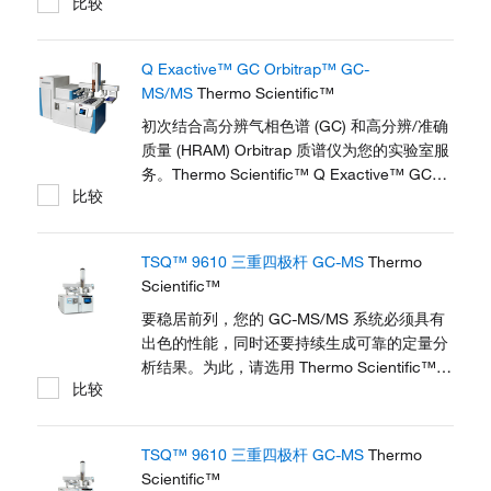
比较
质量 (HR/AM) GC-MS 系统提供了准确的定性
和定量信息，可满足研究实验室对化合物鉴定
和定量不断变化的要求。从发现分析、代谢组
Q Exactive™ GC Orbitrap™ GC-
学 应用定量分析，科学家能够轻松获取信息丰
MS/MS
Thermo Scientific™
富的数据和结果。
初次结合高分辨气相色谱 (GC) 和高分辨/准确
质量 (HRAM) Orbitrap 质谱仪为您的实验室服
务。Thermo Scientific™ Q Exactive™ GC
比较
Orbitrap™ GC-MS/MS 系统可在一次分析中
提供全面的样品表征，确保在化合物发现、鉴
别和定量分析方面获得极高可靠性。该系统不
TSQ™ 9610 三重四极杆 GC-MS
Thermo
仅具有和三重四极杆 GC-MS 媲美的定量能
Scientific™
力，而且具有高精密度、全扫描 HRAM 功
能。而这两种功能只有结合 Thermo
要稳居前列，您的 GC-MS/MS 系统必须具有
Scientific™ Orbitrap™ 技术时才能同时提
出色的性能，同时还要持续生成可靠的定量分
供。
析结果。为此，请选用 Thermo Scientific™
比较
TSQ™ 9610 三重四极杆 GC-MS/MS 系统。
以用户为中心的 Thermo Scientific™
NeverVent™ 技术、使用寿命延长的检测器以
TSQ™ 9610 三重四极杆 GC-MS
Thermo
及智能软件使仪器避免不必要的停机，从而尽
Scientific™
可能提高样品处理量和投资回报率 (ROI)。全