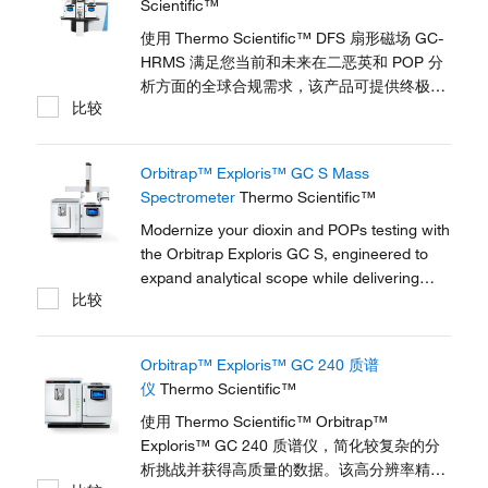
Scientific™
使用 Thermo Scientific™ DFS 扇形磁场 GC-
HRMS 满足您当前和未来在二恶英和 POP 分
析方面的全球合规需求，该产品可提供终极置
比较
信度和耐用性。软件功能支持完全符合要求的
POP 常规定量，并具有满足您实验室需求所需
的自动化。利用专用的 DualData XL 模块为您
Orbitrap™ Exploris™ GC S Mass
的实验室添加更高的生产率，设计用于实现几
Spectrometer
Thermo Scientific™
乎双倍的样品处理量。
Modernize your dioxin and POPs testing with
the Orbitrap Exploris GC S, engineered to
expand analytical scope while delivering
比较
confident, defensible results. Achieve
unmatched sensitivity, selectivity, and
robustness in a compact, easy-to-use
Orbitrap™ Exploris™ GC 240 质谱
system that maximizes throughput, reduces
仪
Thermo Scientific™
costs, and...
使用 Thermo Scientific™ Orbitrap™
Exploris™ GC 240 质谱仪，简化较复杂的分
析挑战并获得高质量的数据。该高分辨率精确