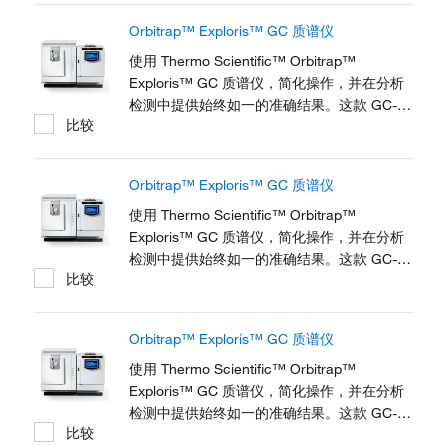
和扩展的动态范围让每个实验室中的所有系统
Orbitrap™ Exploris™ GC 质谱仪
都能提供一致结果。Thermo Scientific™
NeverVent™ 技术、使用寿命延长的检测器以
使用 Thermo Scientific™ Orbitrap™
及智能软件使仪器避免不必要的停机，从而尽
Exploris™ GC 质谱仪，简化操作，并在分析
可能提高样品处理量。为确保您随时应对任何
检测中提供始终如一的准确结果。这款 GC-
比较
分析挑战，系统可从入门级升级到高级配置。
MS 系统拥有独特的深度分析能力、优越的准
现在，您可以在监管 GC-MS 分析的快速投资
确度和精度、能够改善日常定量、筛查和样品
回报 (ROI) 方面处于领先地位。 ISQ 7610...
分析。本系统提高了灵活性、可以跟上不断变
Orbitrap™ Exploris™ GC 质谱仪
化的法规要求、并通过增加范围和方法整合来
探索新的分析机会。简单的仪器设置和智能信
使用 Thermo Scientific™ Orbitrap™
息学使不同层级的用户都能够轻松访问数据丰
Exploris™ GC 质谱仪，简化操作，并在分析
富的信息。
检测中提供始终如一的准确结果。这款 GC-
比较
MS 系统拥有独特的深度分析能力、优越的准
确度和精度、能够改善日常定量、筛查和样品
分析。本系统提高了灵活性、可以跟上不断变
Orbitrap™ Exploris™ GC 质谱仪
化的法规要求、并通过增加范围和方法整合来
探索新的分析机会。简单的仪器设置和智能信
使用 Thermo Scientific™ Orbitrap™
息学使不同层级的用户都能够轻松访问数据丰
Exploris™ GC 质谱仪，简化操作，并在分析
富的信息。
检测中提供始终如一的准确结果。这款 GC-
比较
MS 系统拥有独特的深度分析能力、优越的准