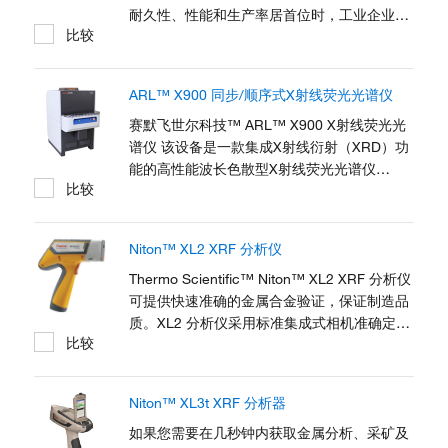
耐久性、性能和生产率居首位时，工业企业可
比较
依靠Niton XL2 Plus 手持式 XRF 分析仪来快
速获得结果和低检测限。Niton XL2 Plus 使操
作人员能够在一个多功能分析仪中扫描各种材
ARL™ X900 同步/顺序式X射线荧光光谱仪
料，鉴别纯金属和合金或获取地球化学数据。
赛默飞世尔科技™ ARL™ X900 X射线荧光光
谱仪 该设备是一款集成X射线衍射（XRD）功
能的高性能波长色散型X射线荧光光谱仪
比较
（WDXRF），凭借双进样设计与快速分析模
块，可提供高效精准的元素成分检测结果。其
可靠的结构设计充分保障设备稳定性，满足现
Niton™ XL2 XRF 分析仪
代金属冶炼、水泥生产及矿业加工等领域对流
程控制与生产效率的严苛需求。 元素分析对于
Thermo Scientific™ Niton™ XL2 XRF 分析仪
采矿、水泥和金属行业十分关键。快速、精准
可提供快速准确的金属合金验证，保证制造品
地测定原材料、产品和副产品中的元素成分，
质。XL2 分析仪采用标准集成式相机准确定位
比较
对这些行业保障产品质量及工艺流程至关重
分析区域，可提供钛到镍等元素合金材料的即
要。ARL X900...
时、无损元素分析以及偶存元素和痕量元素分
析。手持式 Niton XL2 分析仪轻便、耐用，应
Niton™ XL3t XRF 分析器
用范围日益扩大，包括废金属鉴别、采矿和勘
探，以及消费品和电子产品的铅超标筛选等。
如果您需要在几秒钟内获取金属分析、采矿及