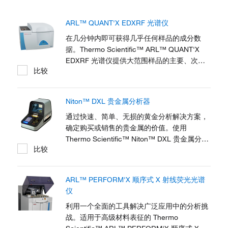
ARL™ QUANT'X EDXRF 光谱仪
在几分钟内即可获得几乎任何样品的成分数
据。Thermo Scientific™ ARL™ QUANT'X
EDXRF 光谱仪提供大范围样品的主要、次要
比较
和痕量元素的定量测定，包括大块固体、颗
粒、松散或压片粉末、融合微珠、薄膜、糊剂
和液体。这款全面的台式 EDXRF（能量色散
Niton™ DXL 贵金属分析器
X 射线荧光）系统配备无标样软件和配件，可
满足中心和合同实验室、学术机构以及环境监
通过快速、简单、无损的黄金分析解决方案，
测、化学品、采矿、法医、食品、电子、水泥
确定购买或销售的贵金属的价值。使用
以及金属行业的元素分析需求。
Thermo Scientific™ Niton™ DXL 贵金属分析
比较
器快速鉴别镀金和纯金，并确定黄金珠宝的精
确克拉 (K) 重量。Niton DXL 分析器采用
Thermo Scientific™ AuDIT™ 镀金检测技术，
ARL™ PERFORM'X 顺序式 X 射线荧光光谱
专为零售环境中的柜台使用而设计，只需一键
仪
式操作即可快速获取黄金检测和金属分析的可
靠结果。
利用一个全面的工具解决广泛应用中的分析挑
战。适用于高级材料表征的 Thermo