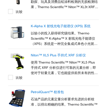
勘探、玩具及消费品铅涂料检测的无损检测结
果，Thermo Scientific™ Niton™ XL3t XRF
比较
分析器正是您用于废金属回收、铸造和加工、
生产 QA/QC 以及材料可靠性鉴别的权威工
具。获取针对《消费品安全改进法》(CPSIA)
K-Alpha X 射线光电子能谱仪 (XPS) 系统
议题 65 中 有害物质限用指令 (RoHS) 以及其
他法规的实时合规检测，包括入厂原材料和出
以较小的投入获得研究级结果。Thermo
厂成品的筛选。
Scientific™ K-Alpha™ X 射线光电子能谱仪
（XPS）系统是一种完全集成式单色小光斑
XPS 系统，具备深度剖析能力。先进的性能、
降低的拥有成本、更高的易用性以及紧凑的尺
Niton™ XL5 Plus 手持式 XRF 分析仪
寸使 K-Alpha X 射线 XPS 系统适用于多用户
使用 Thermo Scientific™ Niton™ XL5 Plus
环境。
手持式 XRF 分析仪进行可靠的元素分析；即
使对于轻量元素，它也能提供前所未有的性
比较
能。识别纯金属和合金、检测偶存元素或获取
地球化学数据。工业企业依靠 Niton XL5 Plus
分析仪获得的不仅仅是低检测限。它可快速生
PetroilQuant™ 校准包
成结果，并提供强大的多功能性，如使用单一
分析仪扫描各种材料的能力。
石油产品的元素定量分析要求先进的分析校
准，以得出精确的结果。Thermo Scientific™