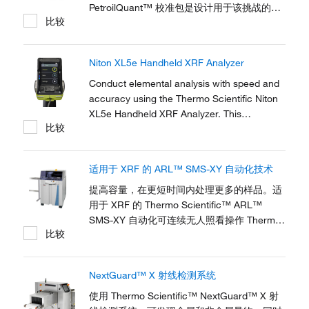
PetroilQuant™ 校准包是设计用于该挑战的全
比较
面分析套件。PetroilQuant 程序有助于汽车燃
料、润滑剂、重残油以及油中的磨损金属的多
达 30 种元素的定量分析。PetroilQuant 校准
Niton XL5e Handheld XRF Analyzer
套件设计为配合 WDXRF 光谱仪使用，是一种
高性价比的解决方案，适用于处理石油产品的
Conduct elemental analysis with speed and
任何实验室。
accuracy using the Thermo Scientific Niton
XL5e Handheld XRF Analyzer. This
比较
advanced instrument offers powerful
detection capabilities, delivering precise
results quickly.
适用于 XRF 的 ARL™ SMS-XY 自动化技术
提高容量，在更短时间内处理更多的样品。适
用于 XRF 的 Thermo Scientific™ ARL™
SMS-XY 自动化可连续无人照看操作 Thermo
比较
Scientific™ ARL™ 9900 系列 X 射线光谱
仪。增加自动化程度可带来更高的分析质量、
更低的分析成本、连续性更佳的分析节奏，可
NextGuard™ X 射线检测系统
预测、可重现的反应时间以及更短的回收周
期。 Thermo Scientific™ ARL™ OEM-XY 自
使用 Thermo Scientific™ NextGuard™ X 射