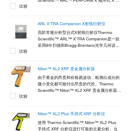
Scientific™ ARL™ PERFORM'X 顺序式 X 射
比较
线荧光光谱仪集成常量元素分析、元素绘图和
小光斑分析，以创建一种可评价几乎任何固体
或液体样品中多达 90 种元素的解决方案。它
ARL X'TRA Companion X射线衍射仪
的性能和多用途将使冶金、石油、高分子聚合
物、采矿、玻璃、水泥和耐火材料，以及涉及
高阶常规分析型台式X射线衍射仪Thermo
地球化学、材料学、环境研究和法医学等行业
Scientific™ ARL™ X'TRA Companion是一款
受益匪浅。
采用θ/θ 扫描和Bragg-Brentano光学几何设计
比较
的台式X射线衍射仪。采用先进的硬件配置和
最新的科技手段来确保其准确性、精确性、安
全性和易用性。
Niton™ XL2 XRF 贵金属分析器
由于黄金的昂贵和价格易波动，检测出成分的
微小变化都可能付出昂贵的代价。Thermo
Scientific™ Niton™ XL2 XRF 贵金属分析器提
比较
供一种快速、精确（最重要的是）且无损的方
法检测所有贵金属的纯度和化学成分。iton
XL2 XRF 贵金属分析器可快速检测镀金和假黄
Niton™ XL2 Plus 手持式 XRF 分析仪
金，并提供珠宝和钱币的确切元素组成，从而
确定您购买或销售的贵金属的价值。
使用 Thermo Scientific™ Niton™ XL2 Plus
手持式 XRF 分析仪进行可靠的元素分析。当