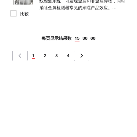
动样品上样器可实现将 Thermo Scientific™
线检测系统，可发现金属和非金属异物，同时
ARL™ PERFORM'X 或 ARL™ 9900 系列 X...
消除金属检测器常见的潮湿产品效应。
比较
NextGuard 系统专为众多食品应用设计，拥有
了更强大的功能，可使用易于定制的 VISION
软件检查包装产品是否存在缺失部分或成分、
罐装不足或过量以及其他质量问题。Conveyor
每页显示结果数
15
30
60
和 C500 型号均为易于使用、高性价比并且设
计缜密的系统，可消除从金属探测向 X 射线检
测转变过程中的常见阻碍。
1
2
3
4