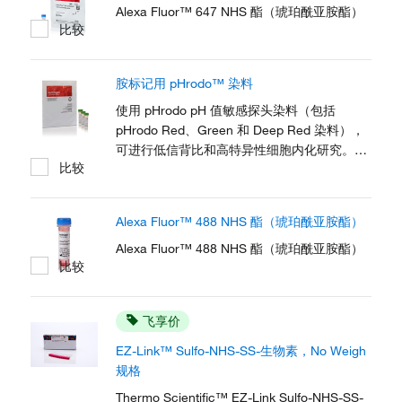
Alexa Fluor™ 647 NHS 酯（琥珀酰亚胺酯）
比较
胺标记用 pHrodo™ 染料
使用 pHrodo pH 值敏感探头染料（包括
pHrodo Red、Green 和 Deep Red 染料），
可进行低信背比和高特异性细胞内化研究。这
比较
些染料可与生物分子（如抗体）偶联，且仅在
酸性环境（如细胞溶酶体和内体环境）中产生
高强度荧光。这可在活细胞检测中检测偶联的
Alexa Fluor™ 488 NHS 酯（琥珀酰亚胺酯）
生物分子，而无需在实验工作流程中进行洗涤
步骤或淬灭染料。
Alexa Fluor™ 488 NHS 酯（琥珀酰亚胺酯）
比较
飞享价
EZ-Link™ Sulfo-NHS-SS-生物素，No Weigh
规格
Thermo Scientific™ EZ-Link Sulfo-NHS-SS-