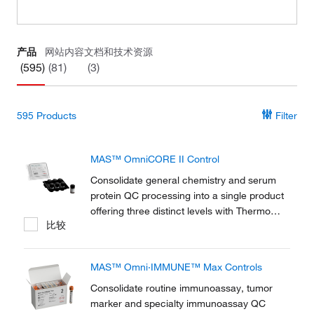
产品
网站内容
文档和技术资源
(595)
(81)
(3)
595
Products
Filter
MAS™ OmniCORE II Control
Consolidate general chemistry and serum
protein QC processing into a single product
offering three distinct levels with Thermo
比较
Scientific MAS Omni·CORE II Controls.
Value assignment is provided for key
integrated instrument systems.
MAS™ Omni·IMMUNE™ Max Controls
Consolidate routine immunoassay, tumor
marker and specialty immunoassay QC