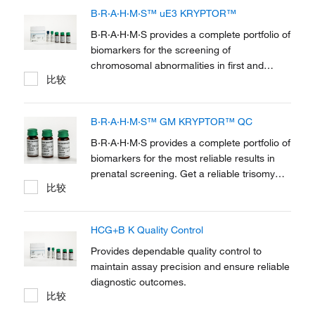
of women at risk of early onset pre-
B·R·A·H·M·S™ uE3 KRYPTOR™
eclampsia in the first trimester, and with
B·R·A·H·M·S sFlt-1...
B·R·A·H·M·S provides a complete portfolio of
biomarkers for the screening of
chromosomal abnormalities in first and
比较
second trimester of pregnancy. B·R·A·H·M·S
uE3 KRYPTOR can be used as an aid to
provide an early identification of the
B·R·A·H·M·S™ GM KRYPTOR™ QC
pregnancies at risk of trisomy 21 in second
trimester.
B·R·A·H·M·S provides a complete portfolio of
biomarkers for the most reliable results in
prenatal screening. Get a reliable trisomy
比较
screening with the multiparametric control
B·R·A·H·M·S GM KRYPTOR QC containing
PAPP-A, Free βhCG and AFP to be used with
HCG+B K Quality Control
B·R·A·H·M·S PAPP-A KRYPTOR,
B·R·A·H·M·S Free...
Provides dependable quality control to
maintain assay precision and ensure reliable
diagnostic outcomes.
比较