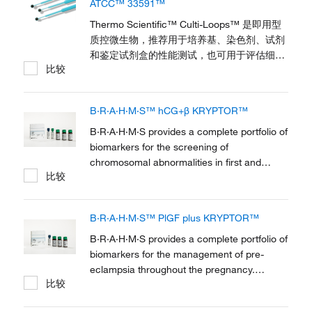
ATCC™ 33591™
Thermo Scientific™ Culti-Loops™ 是即用型
质控微生物，推荐用于培养基、染色剂、试剂
和鉴定试剂盒的性能测试，也可用于评估细菌
比较
学程序。
B·R·A·H·M·S™ hCG+β KRYPTOR™
B·R·A·H·M·S provides a complete portfolio of
biomarkers for the screening of
chromosomal abnormalities in first and
比较
second trimester of pregnancy.B·R·A·H·M·S
hCG + β KRYPTOR is indicated as an aid for
risk assessment of trisomy 21 and 18 in the
B·R·A·H·M·S™ PlGF plus KRYPTOR™
second trimester.
B·R·A·H·M·S provides a complete portfolio of
biomarkers for the management of pre-
eclampsia throughout the pregnancy.
比较
B·R·A·H·M·S PlGF plus KRYPTOR is
indicated as an aid for the early identification