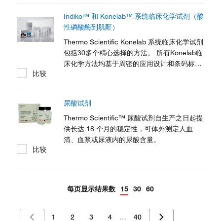
Indiko™ 和 Konelab™ 系统临床化学试剂（酸
性磷酸酶到肌酐）
Thermo Scientific Konelab 系统临床化学试剂
包括30多个精心选择的方法。 所有Konelab临
床化学方法均基于周密的应用设计和条码标识
比较
的系统试剂，可实现效率的最优化。通过应用
IFCC和其他被广泛使用的推荐方法，可确保检
测的质量。先进的Konelab分析仪是一款用于
尿酸试剂
日常临床化学、ISEs、特定蛋白、TDM和DAT
检测的集成系统。试剂盒具有CE认证并符合
Thermo Scientific™ 尿酸试剂自生产之日起提
IVDD指令。试剂的内部评价和优化功能确保为
供长达 18 个月的稳定性，可体外测定人血
用户提供连续支持，并提供最佳结果。
清、血浆或尿液内的尿酸含量。
比较
每页显示结果数
15
30
60
1
2
3
4
…
40