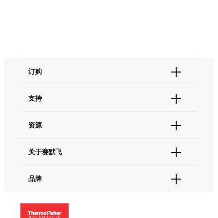
订购
订单状态查询
支持
订单支持
货号直购
帮助&支持
资源
现货供应中心
联系我们 - 400 820 8982
电子采购
技术支持中心
学习中心
关于赛默飞
查找文件&证书
促销
报告网站问题
活动&研讨会
关于我们
品牌
社交媒体
招聘
投资者关系
Thermo Scientific
新闻
Applied Biosystems
社会责任