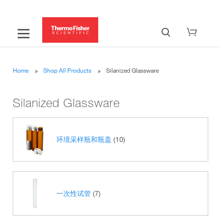
Home
Shop All Products
Silanized Glassware
Silanized Glassware
环境采样瓶和瓶盖
(10)
一次性试管
(7)