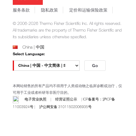
Invitrogen
商标
Gibco
服务条款
隐私政策
定价和运输保险政策
政策和通知
Ion Torrent
© 2006-2026 Thermo Fisher Scientific Inc. All rights reserved.
Unity Lab Services
All trademarks are the property of Thermo Fisher Scientific and
Patheon
its subsidiaries unless otherwise specified.
PPD
China | 中国
Select Language:
Go
本网站销售的所有产品均不得用于人类或动物之临床诊断或治疗，仅
可用于工业或者科研等非医疗目的。
电子营业执照
|
经营证照公示
|
ICP备案号：沪ICP备
11003924号
|
沪公网安备 31011502006935号