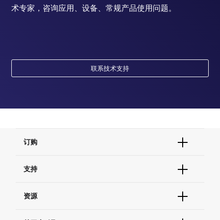
术专家，咨询应用、设备、常规产品使用问题。
联系技术支持
订购
订单状态查询
支持
订单支持
货号直购
帮助&支持
资源
现货供应中心
联系我们 - 400 820 8982
电子采购
技术支持中心
学习中心