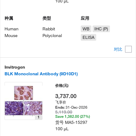
100 µL
种属
类型
应用
Human
Rabbit
WB
IHC (P)
Mouse
Polyclonal
ELISA
对比
Invitrogen
BLK Monoclonal Antibody (9D10D1)
价格
(元)
3,737.00
飞享价
31-Dec-2026
Ends:
5,119.00
Save 1,382.00 (27%)
1
货号
MA5-15297
100 µL