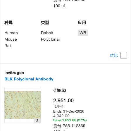
100 µL
种属
类型
应用
Human
Rabbit
WB
Mouse
Polyclonal
Rat
对比
Invitrogen
BLK Polyclonal Antibody
价格
(元)
2,951.00
飞享价
31-Dec-2026
Ends:
4,042.00
Save 1,091.00 (27%)
2
货号
PA5-112369