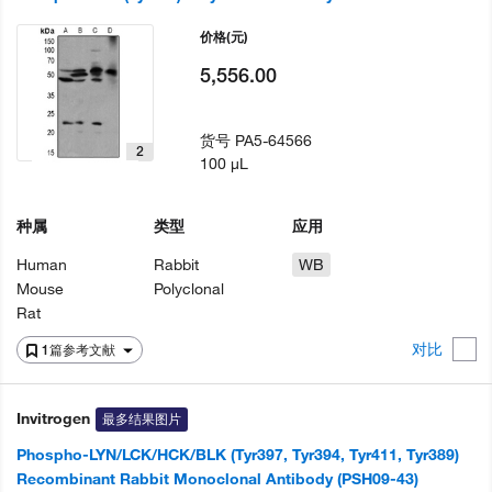
价格
(元)
5,556.00
货号
PA5-64566
2
100 µL
种属
类型
应用
Human
Rabbit
WB
Mouse
Polyclonal
Rat
对比
1篇参考文献
Invitrogen
最多结果图片
Phospho-LYN/LCK/HCK/BLK (Tyr397, Tyr394, Tyr411, Tyr389)
Recombinant Rabbit Monoclonal Antibody (PSH09-43)