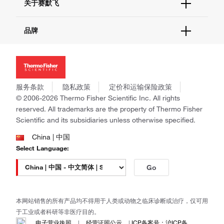
关于赛默飞
查找文件&证书
促销
报告网站问题
活动&研讨会
关于我们
品牌
社交媒体
招聘
投资者关系
Thermo Scientific
新闻
Applied Biosystems
社会责任
Invitrogen
商标
Gibco
服务条款
隐私政策
定价和运输保险政策
政策和通知
Ion Torrent
© 2006-2026 Thermo Fisher Scientific Inc. All rights
reserved. All trademarks are the property of Thermo Fisher
Unity Lab Services
Scientific and its subsidiaries unless otherwise specified.
Patheon
PPD
China | 中国
Select Language:
Go
本网站销售的所有产品均不得用于人类或动物之临床诊断或治疗，仅可用
于工业或者科研等非医疗目的。
电子营业执照
|
经营证照公示
|
ICP备案号：沪ICP备