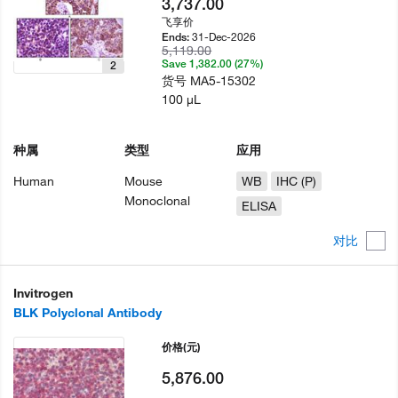
3,737.00
飞享价
31-Dec-2026
Ends:
5,119.00
Save 1,382.00 (27%)
2
货号
MA5-15302
100 µL
种属
类型
应用
Human
Mouse
WB
IHC (P)
Monoclonal
ELISA
对比
Invitrogen
BLK Polyclonal Antibody
价格
(元)
5,876.00