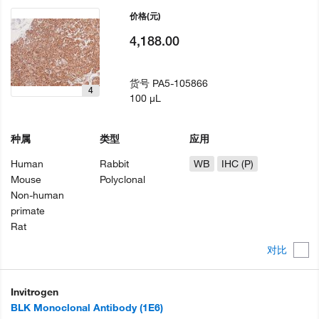
价格
(元)
4,188.00
货号
PA5-105866
4
100 µL
种属
类型
应用
Human
Rabbit
WB
IHC (P)
Mouse
Polyclonal
Non-human
primate
Rat
对比
Invitrogen
BLK Monoclonal Antibody (1E6)