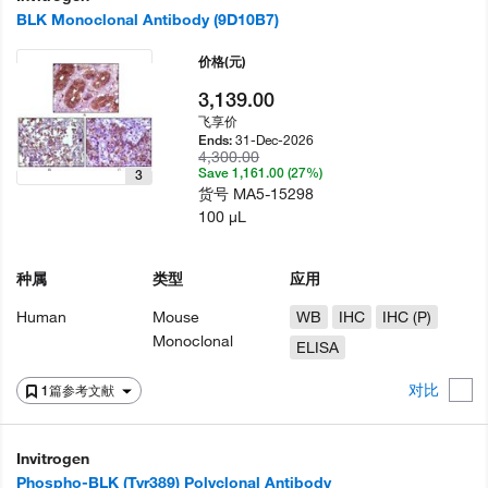
BLK Monoclonal Antibody (9D10B7)
价格
(元)
3,139.00
飞享价
31-Dec-2026
Ends:
4,300.00
Save 1,161.00 (27%)
3
货号
MA5-15298
100 µL
种属
类型
应用
Human
Mouse
WB
IHC
IHC (P)
Monoclonal
ELISA
对比
1篇参考文献
Invitrogen
Phospho-BLK (Tyr389) Polyclonal Antibody