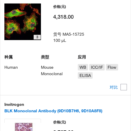
价格
(元)
4,318.00
货号
MA5-15725
3
100 µL
种属
类型
应用
Human
Mouse
WB
ICC/IF
Flow
Monoclonal
ELISA
对比
Invitrogen
BLK Monoclonal Antibody (9D10B7H6, 9D10A8F8)
价格
(元)