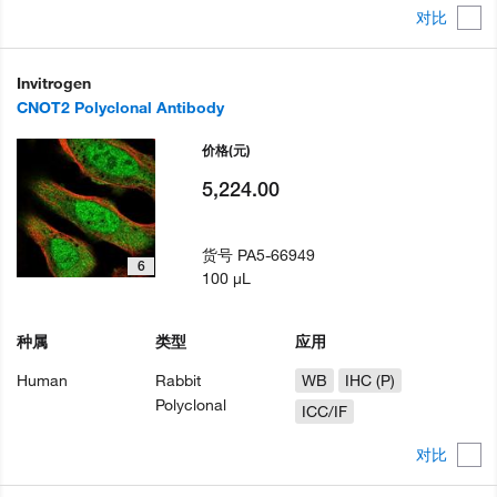
对比
Invitrogen
CNOT2 Polyclonal Antibody
价格
(元)
5,224.00
货号
PA5-66949
6
100 µL
种属
类型
应用
Human
Rabbit
WB
IHC (P)
Polyclonal
ICC/IF
对比