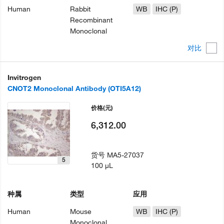
Human
Rabbit
WB
IHC (P)
Recombinant
Monoclonal
对比
Invitrogen
CNOT2 Monoclonal Antibody (OTI5A12)
价格
(元)
6,312.00
货号
MA5-27037
5
100 µL
种属
类型
应用
Human
Mouse
WB
IHC (P)
Monoclonal