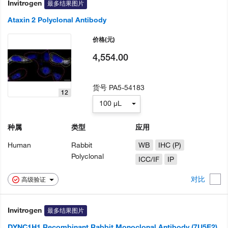
Invitrogen
最多结果图片
Ataxin 2 Polyclonal Antibody
价格
(元)
4,554.00
货号
PA5-54183
12
100 µL
种属
类型
应用
Human
Rabbit
WB
IHC (P)
Polyclonal
ICC/IF
IP
对比
高级验证
Invitrogen
最多结果图片
DYNC1H1 Recombinant Rabbit Monoclonal Antibody (7U5E2)