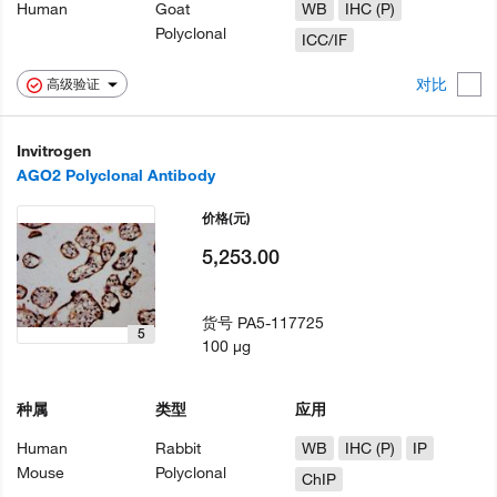
Human
Goat
WB
IHC (P)
Polyclonal
ICC/IF
对比
高级验证
Invitrogen
AGO2 Polyclonal Antibody
价格
(元)
5,253.00
货号
PA5-117725
5
100 µg
种属
类型
应用
Human
Rabbit
WB
IHC (P)
IP
Mouse
Polyclonal
ChIP