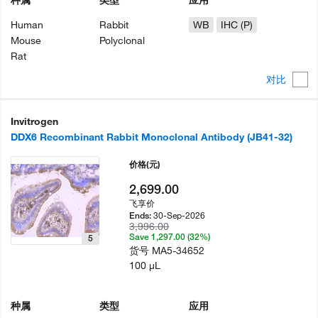
Human
Rabbit
WB
IHC (P)
Mouse
Polyclonal
Rat
对比
Invitrogen
DDX6 Recombinant Rabbit Monoclonal Antibody (JB41-32)
价格
(元)
2,699.00
飞享价
30-Sep-2026
Ends:
3,996.00
Save 1,297.00 (32%)
5
货号
MA5-34652
100 µL
种属
类型
应用