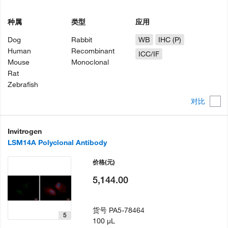
种属
类型
应用
Dog
Rabbit
WB
IHC (P)
Human
Recombinant
ICC/IF
Mouse
Monoclonal
Rat
Zebrafish
对比
Invitrogen
LSM14A Polyclonal Antibody
价格
(元)
5,144.00
货号
PA5-78464
5
100 µL