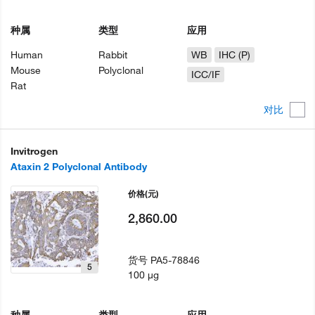
种属
类型
应用
Human
Rabbit
WB
IHC (P)
Mouse
Polyclonal
ICC/IF
Rat
对比
Invitrogen
Ataxin 2 Polyclonal Antibody
价格
(元)
2,860.00
货号
PA5-78846
5
100 µg
种属
类型
应用