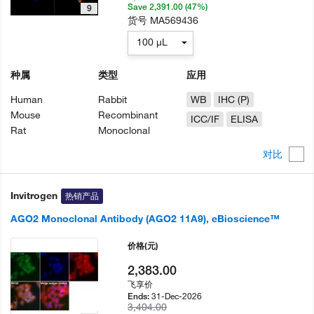
Save 2,391.00 (47%)
9
货号
MA569436
100 µL
种属
类型
应用
Human
Rabbit
WB
IHC (P)
Mouse
Recombinant
ICC/IF
ELISA
Rat
Monoclonal
对比
Invitrogen
热销产品
AGO2 Monoclonal Antibody (AGO2 11A9), eBioscience™
价格
(元)
2,383.00
飞享价
31-Dec-2026
Ends:
3,404.00