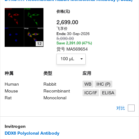
价格
(元)
2,699.00
飞享价
30-Sep-2026
Ends:
5,090.00
Save 2,391.00 (47%)
12
货号
MA569654
100 µL
种属
类型
应用
Human
Rabbit
WB
IHC (P)
Mouse
Recombinant
ICC/IF
ELISA
Rat
Monoclonal
对比
Invitrogen
DDX6 Polyclonal Antibody