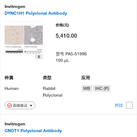
Invitrogen
DYNC1H1 Polyclonal Antibody
价格
(元)
5,410.00
货号
PA5-51996
6
100 µL
种属
类型
应用
Human
Rabbit
WB
IHC (P)
Polyclonal
对比
高级验证
Invitrogen
CNOT1 Polyclonal Antibody