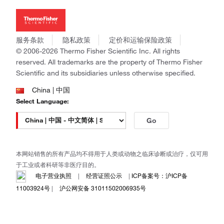
Thermo Scientific
新闻
Applied Biosystems
社会责任
Invitrogen
商标
Gibco
服务条款
隐私政策
定价和运输保险政策
政策和通知
Ion Torrent
© 2006-2026 Thermo Fisher Scientific Inc. All rights
reserved. All trademarks are the property of Thermo Fisher
Unity Lab Services
Scientific and its subsidiaries unless otherwise specified.
Patheon
PPD
China | 中国
Select Language:
Go
本网站销售的所有产品均不得用于人类或动物之临床诊断或治疗，仅可用
于工业或者科研等非医疗目的。
电子营业执照
|
经营证照公示
|
ICP备案号：沪ICP备
11003924号
|
沪公网安备 31011502006935号