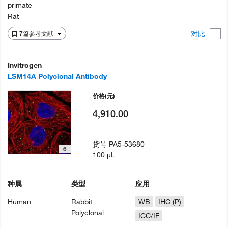
primate
Rat
对比
7篇参考文献
Invitrogen
LSM14A Polyclonal Antibody
价格
(元)
4,910.00
货号
PA5-53680
6
100 µL
种属
类型
应用
Human
Rabbit
WB
IHC (P)
Polyclonal
ICC/IF