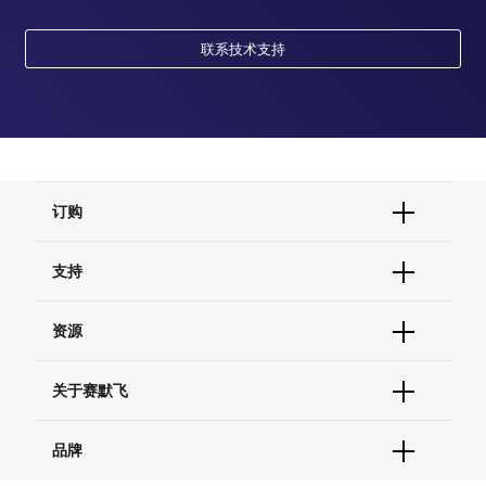
联系技术支持
订购
订单状态查询
支持
订单支持
货号直购
帮助&支持
资源
现货供应中心
联系我们 - 400 820 8982
电子采购
技术支持中心
学习中心
关于赛默飞
查找文件&证书
促销
报告网站问题
活动&研讨会
关于我们
品牌
社交媒体
招聘
投资者关系