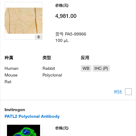
价格
(元)
4,981.00
货号
PA5-99966
6
100 µL
种属
类型
应用
Human
Rabbit
WB
IHC (P)
Mouse
Polyclonal
Rat
对比
Invitrogen
PATL2 Polyclonal Antibody
价格
(元)