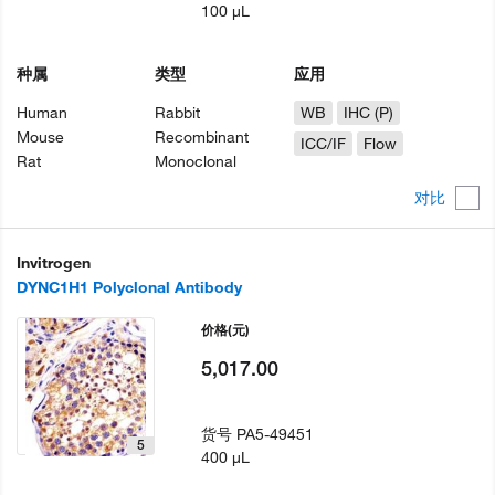
100 µL
种属
类型
应用
Human
Rabbit
WB
IHC (P)
Mouse
Recombinant
ICC/IF
Flow
Rat
Monoclonal
对比
Invitrogen
DYNC1H1 Polyclonal Antibody
价格
(元)
5,017.00
货号
PA5-49451
5
400 µL