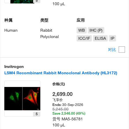
5
100 µL
种属
类型
应用
Human
Rabbit
WB
IHC (P)
Polyclonal
ICC/IF
ELISA
IP
对比
Invitrogen
LSM4 Recombinant Rabbit Monoclonal Antibody (HL3172)
价格
(元)
2,699.00
飞享价
30-Sep-2026
Ends:
5,245.00
Save 2,546.00 (49%)
5
货号
MA5-56781
100 µL