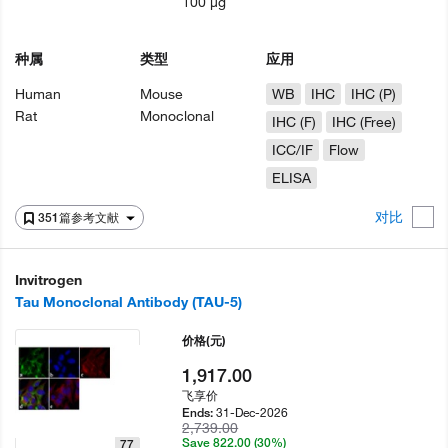
100 µg
种属
类型
应用
Human
Mouse
WB
IHC
IHC (P)
Rat
Monoclonal
IHC (F)
IHC (Free)
ICC/IF
Flow
ELISA
对比
351篇参考文献
Invitrogen
Tau Monoclonal Antibody (TAU-5)
价格
(元)
1,917.00
飞享价
31-Dec-2026
Ends:
2,739.00
Save 822.00 (30%)
77