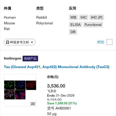
种属
类型
应用
Human
Rabbit
WB
IHC
IHC (P)
Mouse
Polyclonal
ELISA
Functional
Rat
DB
对比
40篇参考文献
Invitrogen
热销产品
Tau (Cleaved Asp421, Asp422) Monoclonal Antibody (TauC3)
价格
(元)
3,536.00
飞享价
31-Dec-2026
Ends:
5,124.00
Save 1,588.00 (31%)
22
货号
AHB0061
50 µg