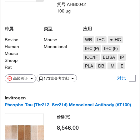
货号
AHB0042
100 µg
种属
类型
应用
Bovine
Mouse
WB
IHC
mIHC
Human
Monoclonal
IHC (P)
IHC (F)
Mouse
ICC/IF
ELISA
IP
Sheep
PLA
DB
IM
IE
Rat
对比
高级验证
173篇参考文献
Invitrogen
Phospho-Tau (Thr212, Ser214) Monoclonal Antibody (AT100)
价格
(元)
8,546.00