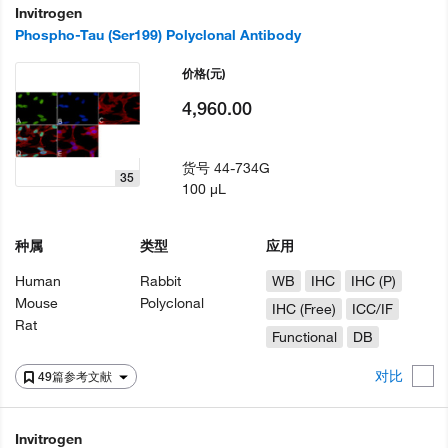
Invitrogen
Phospho-Tau (Ser199) Polyclonal Antibody
价格
(元)
4,960.00
货号
44-734G
35
100 µL
种属
类型
应用
Human
Rabbit
WB
IHC
IHC (P)
Mouse
Polyclonal
IHC (Free)
ICC/IF
Rat
Functional
DB
对比
49篇参考文献
Invitrogen