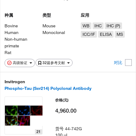
种属
类型
应用
Bovine
Mouse
WB
IHC
IHC (P)
Human
Monoclonal
ICC/IF
ELISA
MS
Non-human
primate
Rat
对比
高级验证
32篇参考文献
Invitrogen
Phospho-Tau (Ser214) Polyclonal Antibody
价格
(元)
4,960.00
货号
44-742G
21
100 µL