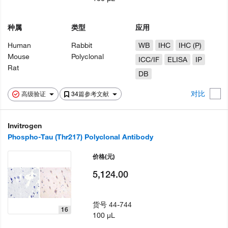
种属
类型
应用
Human
Rabbit
WB
IHC
IHC (P)
Mouse
Polyclonal
ICC/IF
ELISA
IP
Rat
DB
对比
高级验证
34篇参考文献
Invitrogen
Phospho-Tau (Thr217) Polyclonal Antibody
价格
(元)
5,124.00
货号
44-744
16
100 µL