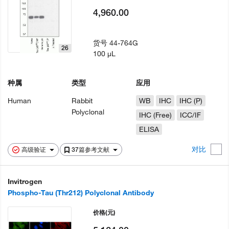
4,960.00
货号
44-764G
26
100 µL
种属
类型
应用
Human
Rabbit
WB
IHC
IHC (P)
Polyclonal
IHC (Free)
ICC/IF
ELISA
对比
高级验证
37篇参考文献
Invitrogen
Phospho-Tau (Thr212) Polyclonal Antibody
价格
(元)