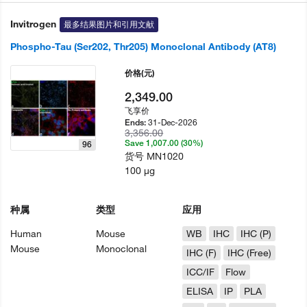
Invitrogen
最多结果图片和引用文献
Phospho-Tau (Ser202, Thr205) Monoclonal Antibody (AT8)
价格
(元)
2,349.00
飞享价
31-Dec-2026
Ends:
3,356.00
Save 1,007.00 (30%)
96
货号
MN1020
100 µg
种属
类型
应用
Human
Mouse
WB
IHC
IHC (P)
Mouse
Monoclonal
IHC (F)
IHC (Free)
ICC/IF
Flow
ELISA
IP
PLA