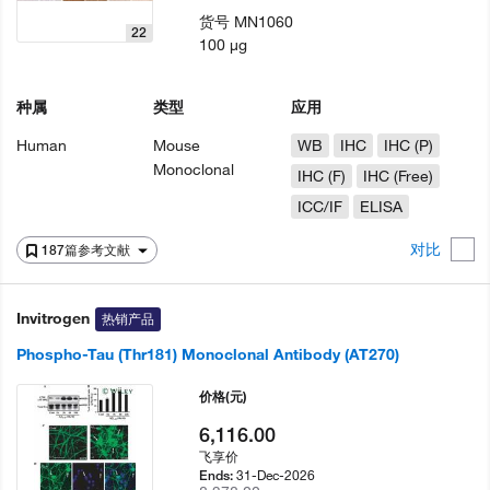
货号
MN1060
22
100 µg
种属
类型
应用
Human
Mouse
WB
IHC
IHC (P)
Monoclonal
IHC (F)
IHC (Free)
ICC/IF
ELISA
对比
187篇参考文献
Invitrogen
热销产品
Phospho-Tau (Thr181) Monoclonal Antibody (AT270)
价格
(元)
6,116.00
飞享价
31-Dec-2026
Ends: