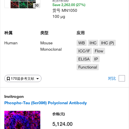
8,378.00
Save 2,262.00 (27%)
30
货号
MN1050
100 µg
种属
类型
应用
Human
Mouse
WB
IHC
IHC (P)
Monoclonal
ICC/IF
Flow
ELISA
IP
Functional
对比
170篇参考文献
Invitrogen
Phospho-Tau (Ser396) Polyclonal Antibody
价格
(元)
5,124.00