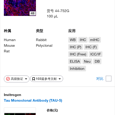
货号
44-752G
48
100 µL
种属
类型
应用
Human
Rabbit
WB
IHC
mIHC
Mouse
Polyclonal
IHC (P)
IHC (F)
Rat
IHC (Free)
ICC/IF
ELISA
Neu
DB
Inhibition
对比
高级验证
103篇参考文献
Invitrogen
Tau Monoclonal Antibody (TAU-5)
价格
(元)