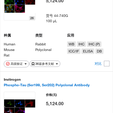
5,124.00
货号
44-740G
26
100 µL
种属
类型
应用
Human
Rabbit
WB
IHC
IHC (P)
Mouse
Polyclonal
ICC/IF
ELISA
DB
Rat
对比
高级验证
36篇参考文献
Invitrogen
Phospho-Tau (Ser199, Ser202) Polyclonal Antibody
价格
(元)
5,124.00