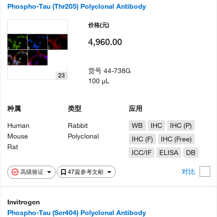
Phospho-Tau (Thr205) Polyclonal Antibody
价格
(元)
4,960.00
货号
44-738G
23
100 µL
种属
类型
应用
Human
Rabbit
WB
IHC
IHC (P)
Mouse
Polyclonal
IHC (F)
IHC (Free)
Rat
ICC/IF
ELISA
DB
对比
高级验证
47篇参考文献
Invitrogen
Phospho-Tau (Ser404) Polyclonal Antibody