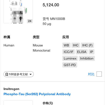
5,124.00
货号
MN1000B
24
50 µg
种属
类型
应用
Human
Mouse
WB
IHC
IHC (F)
Monoclonal
ICC/IF
ELISA
IP
Luminex
Inhibition
GST-PD
对比
100篇参考文献
Invitrogen
Phospho-Tau (Ser262) Polyclonal Antibody
价格
(元)