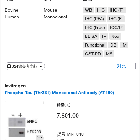
Bovine
Mouse
WB
IHC
IHC (P)
Human
Monoclonal
IHC (PFA)
IHC (F)
IHC (Free)
ICC/IF
ELISA
IP
Neu
Functional
DB
IM
GST-PD
MS
对比
324篇参考文献
Invitrogen
Phospho-Tau (Thr231) Monoclonal Antibody (AT180)
价格
(元)
7,601.00
货号
MN1040
36