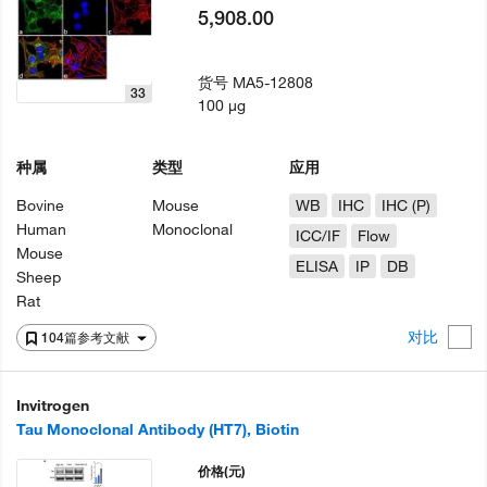
5,908.00
货号
MA5-12808
33
100 µg
种属
类型
应用
Bovine
Mouse
WB
IHC
IHC (P)
Human
Monoclonal
ICC/IF
Flow
Mouse
ELISA
IP
DB
Sheep
Rat
对比
104篇参考文献
Invitrogen
Tau Monoclonal Antibody (HT7), Biotin
价格
(元)