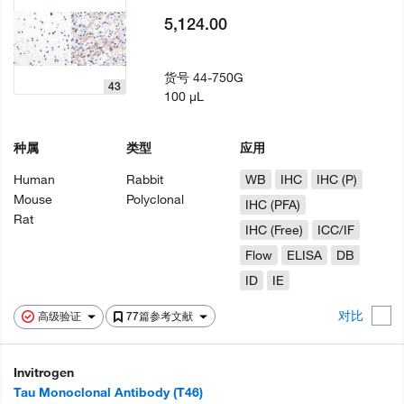
5,124.00
货号
44-750G
43
100 µL
种属
类型
应用
Human
Rabbit
WB
IHC
IHC (P)
Mouse
Polyclonal
IHC (PFA)
Rat
IHC (Free)
ICC/IF
Flow
ELISA
DB
ID
IE
对比
高级验证
77篇参考文献
Invitrogen
Tau Monoclonal Antibody (T46)