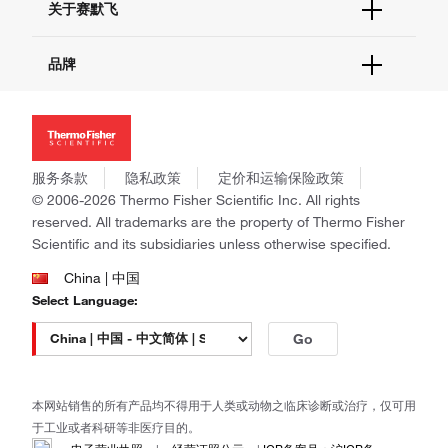
关于赛默飞
查找文件&证书
促销
报告网站问题
活动&研讨会
关于我们
品牌
社交媒体
招聘
投资者关系
Thermo Scientific
新闻
Applied Biosystems
社会责任
Invitrogen
商标
Gibco
服务条款
隐私政策
定价和运输保险政策
政策和通知
Ion Torrent
© 2006-2026 Thermo Fisher Scientific Inc. All rights
reserved. All trademarks are the property of Thermo Fisher
Unity Lab Services
Scientific and its subsidiaries unless otherwise specified.
Patheon
PPD
China | 中国
Select Language:
Go
本网站销售的所有产品均不得用于人类或动物之临床诊断或治疗，仅可用
于工业或者科研等非医疗目的。