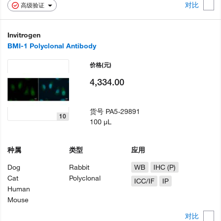
对比
高级验证
Invitrogen
BMI-1 Polyclonal Antibody
价格
(元)
4,334.00
货号
PA5-29891
10
100 µL
种属
类型
应用
Dog
Rabbit
WB
IHC (P)
Cat
Polyclonal
ICC/IF
IP
Human
Mouse
对比