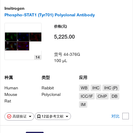
Invitrogen
Phospho-STAT1 (Tyr701) Polyclonal Antibody
价格
(元)
5,225.00
货号
44-376G
14
100 µL
种属
类型
应用
Human
Rabbit
WB
IHC
IHC (P)
Mouse
Polyclonal
ICC/IF
ChIP
DB
Rat
IM
对比
高级验证
12篇参考文献