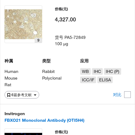
价格
(元)
4,327.00
货号
PA5-72849
9
100 µg
种属
类型
应用
Human
Rabbit
WB
IHC
IHC (P)
Mouse
Polyclonal
ICC/IF
ELISA
Rat
对比
6篇参考文献
Invitrogen
FBXO21 Monoclonal Antibody (OTI5H4)
价格
(元)