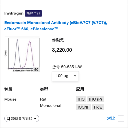
Invitrogen
热销产品
Endomucin Monoclonal Antibody (eBioV.7C7 (V.7C7)),
eFluor™ 660, eBioscience™
价格
(元)
3,220.00
货号
50-5851-82
50
100 µg
种属
类型
应用
Mouse
Rat
IHC
IHC (P)
Monoclonal
ICC/IF
Flow
对比
35篇参考文献