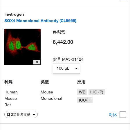
Invitrogen
SOX4 Monoclonal Antibody (CL5665)
价格
(元)
6,442.00
货号
MA5-31424
8
100 µL
种属
类型
应用
Human
Mouse
WB
IHC (P)
Mouse
Monoclonal
ICC/IF
Rat
对比
2篇参考文献