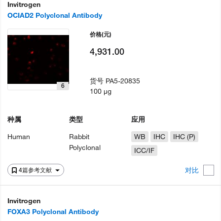
Invitrogen
OCIAD2 Polyclonal Antibody
价格
(元)
4,931.00
货号
PA5-20835
6
100 µg
种属
类型
应用
Human
Rabbit
WB
IHC
IHC (P)
Polyclonal
ICC/IF
对比
4篇参考文献
Invitrogen
FOXA3 Polyclonal Antibody