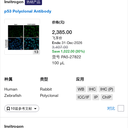
Invitrogen
热销产品
p53 Polyclonal Antibody
价格
(元)
2,385.00
飞享价
31-Dec-2026
Ends:
3,407.00
Save 1,022.00 (30%)
13
货号
PA5-27822
100 µL
种属
类型
应用
Human
Rabbit
WB
IHC
IHC (P)
Zebrafish
Polyclonal
ICC/IF
IP
ChIP
对比
10篇参考文献
Invitrogen