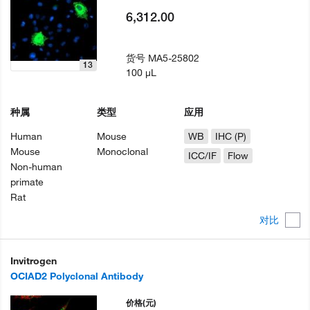
6,312.00
货号
MA5-25802
13
100 µL
种属
类型
应用
Human
Mouse
WB
IHC (P)
Mouse
Monoclonal
ICC/IF
Flow
Non-human
primate
Rat
对比
Invitrogen
OCIAD2 Polyclonal Antibody
价格
(元)