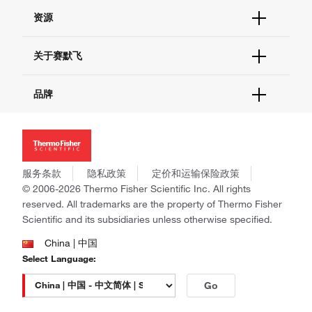
货号直购
帮助&支持
资源
现货供应中心
联系我们 - 400 820 8982
电子采购
技术支持中心
学习中心
关于赛默飞
查找文件&证书
促销
报告网站问题
活动&研讨会
关于我们
品牌
社交媒体
招聘
投资者关系
Thermo Scientific
新闻
Applied Biosystems
社会责任
Invitrogen
商标
Gibco
服务条款
隐私政策
定价和运输保险政策
政策和通知
Ion Torrent
© 2006-2026 Thermo Fisher Scientific Inc. All rights
reserved. All trademarks are the property of Thermo Fisher
Unity Lab Services
Scientific and its subsidiaries unless otherwise specified.
Patheon
PPD
China | 中国
Select Language:
Go