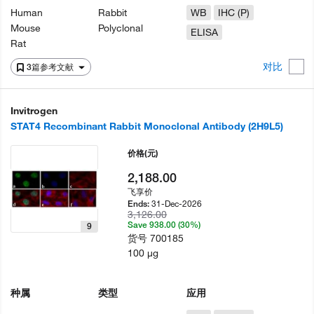
Human
Rabbit
WB
IHC (P)
Mouse
Polyclonal
ELISA
Rat
对比
3篇参考文献
Invitrogen
STAT4 Recombinant Rabbit Monoclonal Antibody (2H9L5)
价格
(元)
2,188.00
飞享价
31-Dec-2026
Ends:
3,126.00
Save 938.00 (30%)
9
货号
700185
100 µg
种属
类型
应用