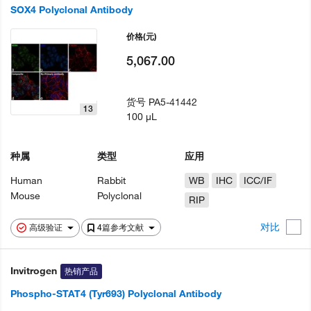
SOX4 Polyclonal Antibody
价格
(元)
5,067.00
货号
PA5-41442
13
100 µL
种属
类型
应用
Human
Rabbit
WB
IHC
ICC/IF
Mouse
Polyclonal
RIP
对比
高级验证
4篇参考文献
Invitrogen
热销产品
Phospho-STAT4 (Tyr693) Polyclonal Antibody