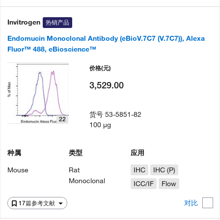
Invitrogen
热销产品
Endomucin Monoclonal Antibody (eBioV.7C7 (V.7C7)), Alexa
Fluor™ 488, eBioscience™
价格
(元)
3,529.00
货号
53-5851-82
22
100 µg
种属
类型
应用
Mouse
Rat
IHC
IHC (P)
Monoclonal
ICC/IF
Flow
对比
17篇参考文献