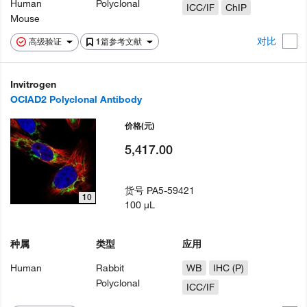
Human
Polyclonal
ICC/IF
ChIP
Mouse
对比
高级验证
1篇参考文献
Invitrogen
OCIAD2 Polyclonal Antibody
价格
(元)
5,417.00
货号
PA5-59421
10
100 µL
种属
类型
应用
Human
Rabbit
WB
IHC (P)
Polyclonal
ICC/IF