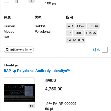
3
100 µg
种属
类型
应用
Human
Rabbit
WB
Flow
ELISA
Mouse
Polyclonal
IP
ChIP
EMSA
Rat
CUT&RUN
对比
10篇参考文献
Identifyn
BAP1.p Polyclonal Antibody, Identifyn™
价格
(元)
4,750.00
货号
PA-RP-000005
11
50 µL