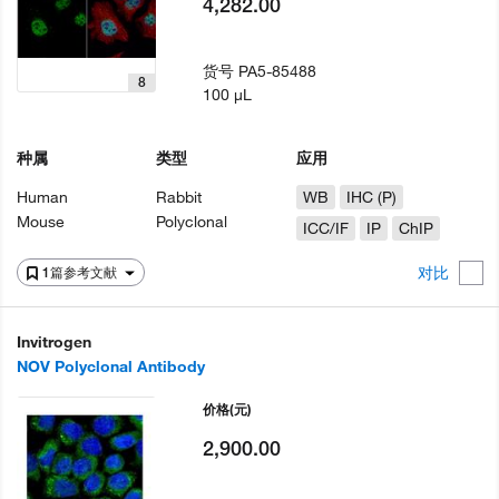
4,282.00
货号
PA5-85488
8
100 µL
种属
类型
应用
Human
Rabbit
WB
IHC (P)
Mouse
Polyclonal
ICC/IF
IP
ChIP
对比
1篇参考文献
Invitrogen
NOV Polyclonal Antibody
价格
(元)
2,900.00