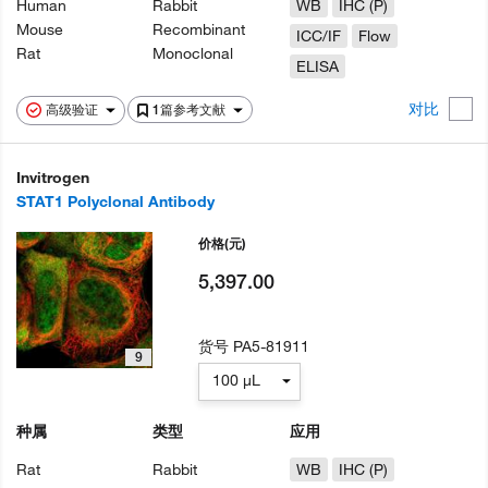
Human
Rabbit
WB
IHC (P)
Mouse
Recombinant
ICC/IF
Flow
Rat
Monoclonal
ELISA
对比
高级验证
1篇参考文献
Invitrogen
STAT1 Polyclonal Antibody
价格
(元)
5,397.00
货号
PA5-81911
9
100 µL
种属
类型
应用
Rat
Rabbit
WB
IHC (P)