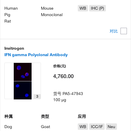
Human
Mouse
WB
IHC (P)
Pig
Monoclonal
Rat
对比
Invitrogen
IFN gamma Polyclonal Antibody
价格
(元)
4,760.00
货号
PA5-47943
3
100 µg
种属
类型
应用
Dog
Goat
WB
ICC/IF
Neu