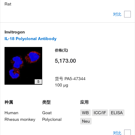
Rat
对比
Invitrogen
IL-18 Polyclonal Antibody
价格
(元)
5,173.00
货号
PA5-47344
5
100 µg
种属
类型
应用
Human
Goat
WB
ICC/IF
ELISA
Rhesus monkey
Polyclonal
Neu
对比