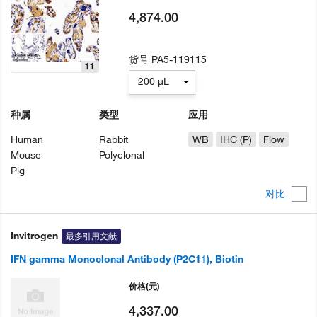
4,874.00
货号
PA5-119115
11
200 µL
种属
类型
应用
Human
Rabbit
WB
IHC (P)
Flow
Mouse
Polyclonal
Pig
对比
Invitrogen
最多引用文献
IFN gamma Monoclonal Antibody (P2C11), Biotin
价格
(元)
4,337.00