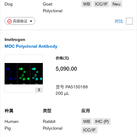
Dog
Goat
WB
ICC/IF
Neu
Polyclonal
对比
高级验证
Invitrogen
MDC Polyclonal Antibody
价格
(元)
5,090.00
货号
PA5150189
3
200 µL
种属
类型
应用
Human
Rabbit
WB
IHC (P)
Pig
Polyclonal
ICC/IF