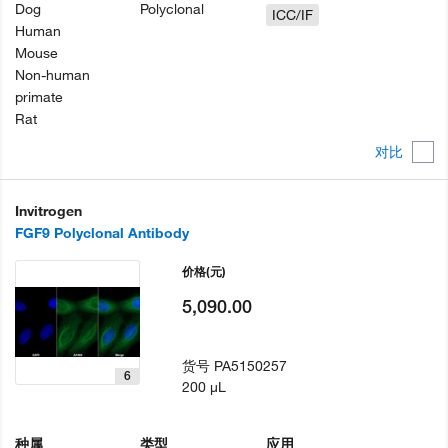
Dog
Polyclonal
ICC/IF
Human
Mouse
Non-human
primate
Rat
对比
Invitrogen
FGF9 Polyclonal Antibody
价格
(元)
5,090.00
货号
PA5150257
6
200 µL
种属
类型
应用