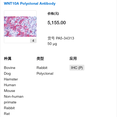
WNT10A Polyclonal Antibody
价格
(元)
5,155.00
货号
PA5-34313
4
50 µg
种属
类型
应用
Bovine
Rabbit
IHC (P)
Dog
Polyclonal
Hamster
Human
Mouse
Non-human
primate
Rabbit
Rat