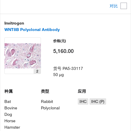
对比
Invitrogen
WNT8B Polyclonal Antibody
价格
(元)
5,160.00
货号
PA5-33117
2
50 µg
种属
类型
应用
Bat
Rabbit
IHC
IHC (P)
Bovine
Polyclonal
Dog
Horse
Hamster