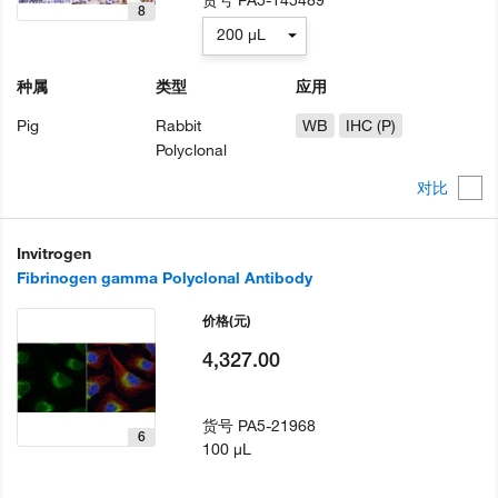
货号
PA5-145489
8
200 µL
种属
类型
应用
Pig
Rabbit
WB
IHC (P)
Polyclonal
对比
Invitrogen
Fibrinogen gamma Polyclonal Antibody
价格
(元)
4,327.00
货号
PA5-21968
6
100 µL