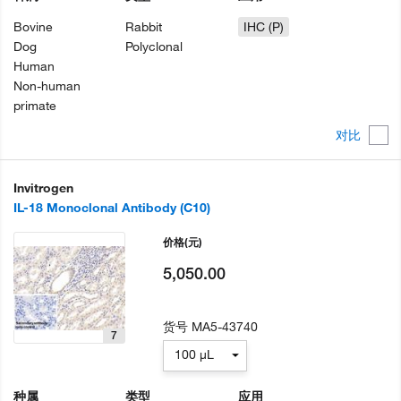
Bovine
Rabbit
IHC (P)
Dog
Polyclonal
Human
Non-human
primate
对比
Invitrogen
IL-18 Monoclonal Antibody (C10)
价格
(元)
5,050.00
货号
MA5-43740
7
100 µL
种属
类型
应用