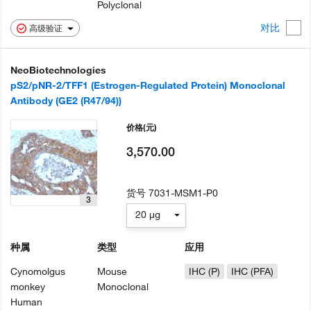
Polyclonal
对比
高级验证
NeoBiotechnologies
pS2/pNR-2/TFF1 (Estrogen-Regulated Protein) Monoclonal
Antibody (GE2 (R47/94))
价格
(元)
3,570.00
货号
7031-MSM1-P0
3
20 µg
种属
类型
应用
Cynomolgus
Mouse
IHC (P)
IHC (PFA)
monkey
Monoclonal
Human