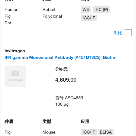
Human
Rabbit
WB
IHC (P)
Pig
Polyclonal
ICC/IF
Rat
对比
Invitrogen
IFN gamma Monoclonal Antibody (A151D13C5), Biotin
价格
(元)
4,609.00
货号
ASC4839
100 µg
种属
类型
应用
Pig
Mouse
ICC/IF
ELISA