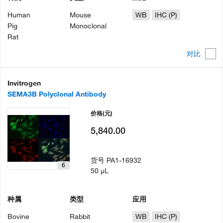
Human
Mouse
WB
IHC (P)
Pig
Monoclonal
Rat
对比
Invitrogen
SEMA3B Polyclonal Antibody
价格
(元)
5,840.00
货号
PA1-16932
6
50 µL
种属
类型
应用
Bovine
Rabbit
WB
IHC (P)