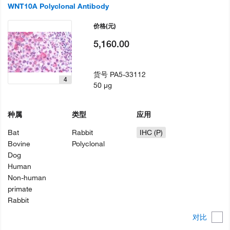
WNT10A Polyclonal Antibody
价格
(元)
5,160.00
货号
PA5-33112
4
50 µg
种属
类型
应用
Bat
Rabbit
IHC (P)
Bovine
Polyclonal
Dog
Human
Non-human
primate
Rabbit
对比