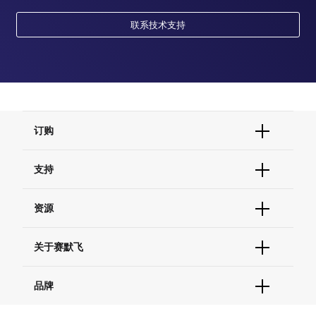
联系技术支持
订购
订单状态查询
支持
订单支持
货号直购
帮助&支持
资源
现货供应中心
联系我们 - 400 820 8982
电子采购
技术支持中心
学习中心
关于赛默飞
查找文件&证书
促销
报告网站问题
活动&研讨会
关于我们
品牌
社交媒体
招聘
投资者关系
Thermo Scientific