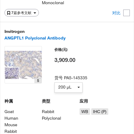
Monoclonal
对比
7篇参考文献
Invitrogen
ANGPTL1 Polyclonal Antibody
价格
(元)
3,909.00
货号
PA5-145335
5
200 µL
种属
类型
应用
Goat
Rabbit
WB
IHC (P)
Human
Polyclonal
Mouse
Rabbit