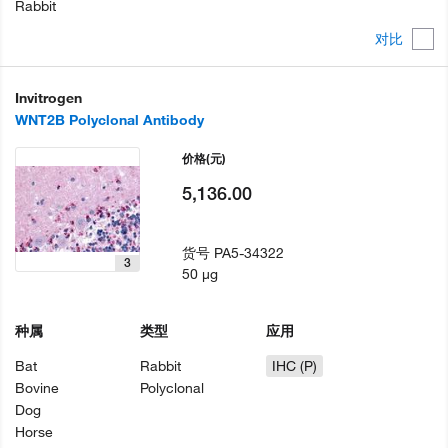
Rabbit
对比
Invitrogen
WNT2B Polyclonal Antibody
价格
(元)
5,136.00
货号
PA5-34322
3
50 µg
种属
类型
应用
Bat
Rabbit
IHC (P)
Bovine
Polyclonal
Dog
Horse