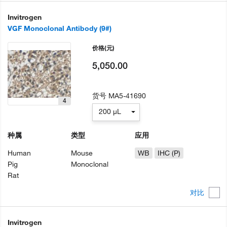
Invitrogen
VGF Monoclonal Antibody (9#)
价格
(元)
5,050.00
货号
MA5-41690
4
200 µL
种属
类型
应用
Human
Mouse
WB
IHC (P)
Pig
Monoclonal
Rat
对比
Invitrogen