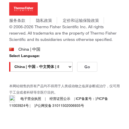
新闻
Applied Biosystems
社会责任
Invitrogen
商标
Gibco
服务条款
隐私政策
定价和运输保险政策
政策和通知
Ion Torrent
© 2006-2026 Thermo Fisher Scientific Inc. All rights
reserved. All trademarks are the property of Thermo Fisher
Unity Lab Services
Scientific and its subsidiaries unless otherwise specified.
Patheon
PPD
China | 中国
Select Language:
Go
本网站销售的所有产品均不得用于人类或动物之临床诊断或治疗，仅可用
于工业或者科研等非医疗目的。
电子营业执照
|
经营证照公示
|
ICP备案号：沪ICP备
11003924号
|
沪公网安备 31011502006935号