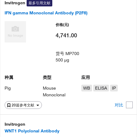
Invitrogen
最多引用文献
IFN gamma Monoclonal Antibody (P2F6)
价格
(元)
4,741.00
货号
MP700
500 µg
种属
类型
应用
Pig
Mouse
WB
ELISA
IP
Monoclonal
对比
20篇参考文献
Invitrogen
WNT1 Polyclonal Antibody