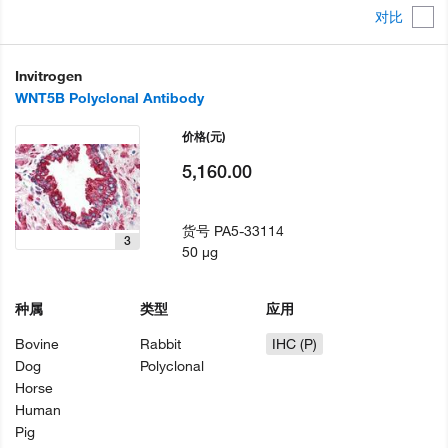
对比
Invitrogen
WNT5B Polyclonal Antibody
价格
(元)
5,160.00
货号
PA5-33114
3
50 µg
种属
类型
应用
Bovine
Rabbit
IHC (P)
Dog
Polyclonal
Horse
Human
Pig