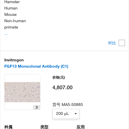
Hamster
Human
Mouse
Non-human
primate
...
对比
Invitrogen
FGF13 Monoclonal Antibody (C1)
价格
(元)
4,807.00
货号
MA5-50885
3
200 µL
种属
类型
应用