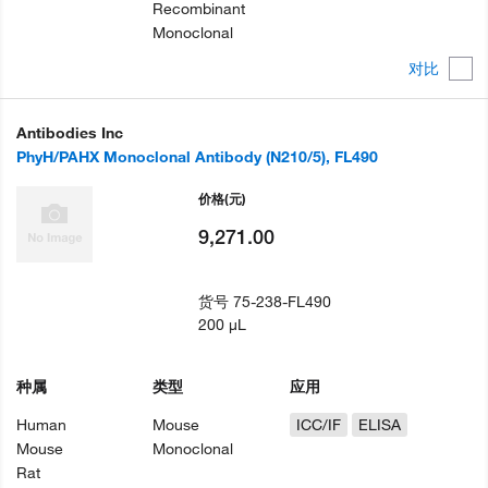
Recombinant
Monoclonal
对比
Antibodies Inc
PhyH/PAHX Monoclonal Antibody (N210/5), FL490
价格
(元)
9,271.00
货号
75-238-FL490
200 µL
种属
类型
应用
Human
Mouse
ICC/IF
ELISA
Mouse
Monoclonal
Rat