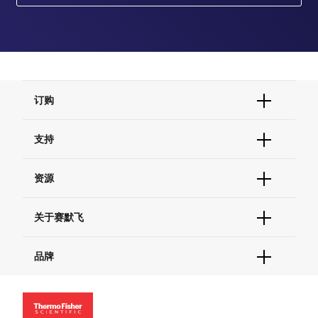
订购
订单状态查询
支持
订单支持
货号直购
帮助&支持
资源
现货供应中心
联系我们 - 400 820 8982
电子采购
技术支持中心
学习中心
关于赛默飞
查找文件&证书
促销
报告网站问题
活动&研讨会
关于我们
品牌
社交媒体
招聘
投资者关系
Thermo Scientific
新闻
Applied Biosystems
社会责任
Invitrogen