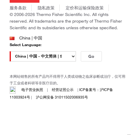
商标
Gibco
服务条款
隐私政策
定价和运输保险政策
政策和通知
Ion Torrent
© 2006-2026 Thermo Fisher Scientific Inc. All rights
reserved. All trademarks are the property of Thermo Fisher
Unity Lab Services
Scientific and its subsidiaries unless otherwise specified.
Patheon
PPD
China | 中国
Select Language:
Go
本网站销售的所有产品均不得用于人类或动物之临床诊断或治疗，仅可用
于工业或者科研等非医疗目的。
电子营业执照
|
经营证照公示
|
ICP备案号：沪ICP备
11003924号
|
沪公网安备 31011502006935号