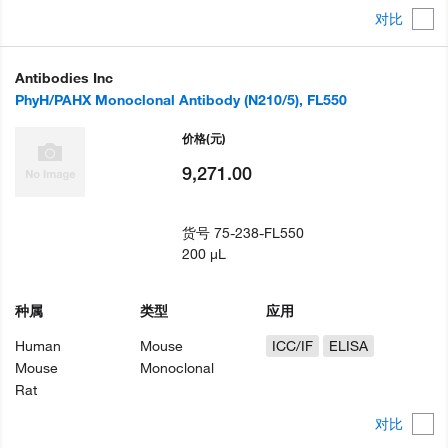
对比
Antibodies Inc
PhyH/PAHX Monoclonal Antibody (N210/5), FL550
价格
(元)
9,271.00
货号
75-238-FL550
200 µL
种属
类型
应用
Human
Mouse
ICC/IF
ELISA
Mouse
Monoclonal
Rat
对比