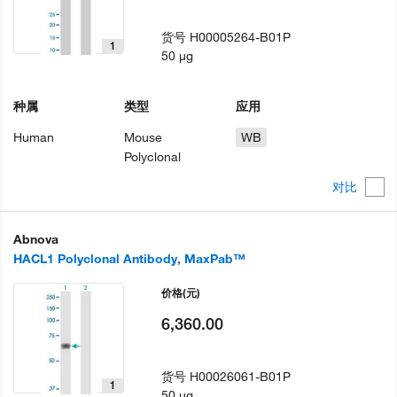
货号
H00005264-B01P
1
50 µg
种属
类型
应用
Human
Mouse
WB
Polyclonal
对比
Abnova
HACL1 Polyclonal Antibody, MaxPab™
价格
(元)
6,360.00
货号
H00026061-B01P
1
50 µg