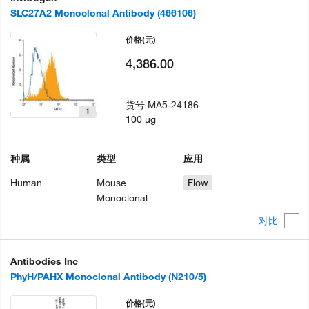
SLC27A2 Monoclonal Antibody (466106)
价格
(元)
4,386.00
货号
MA5-24186
1
100 µg
种属
类型
应用
Human
Mouse
Flow
Monoclonal
对比
Antibodies Inc
PhyH/PAHX Monoclonal Antibody (N210/5)
价格
(元)