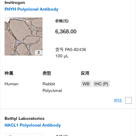
Invitrogen
PHYH Polyclonal Antibody
价格
(元)
6,368.00
货号
PA5-82436
2
100 µL
种属
类型
应用
Human
Rabbit
WB
IHC (P)
Polyclonal
对比
Bethyl Laboratories
HACL1 Polyclonal Antibody