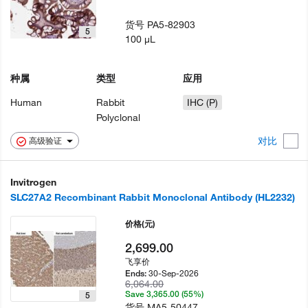
货号
PA5-82903
5
100 µL
种属
类型
应用
Human
Rabbit
IHC (P)
Polyclonal
对比
高级验证
Invitrogen
SLC27A2 Recombinant Rabbit Monoclonal Antibody (HL2232)
价格
(元)
2,699.00
飞享价
30-Sep-2026
Ends:
6,064.00
Save 3,365.00 (55%)
5
货号
MA5-50447