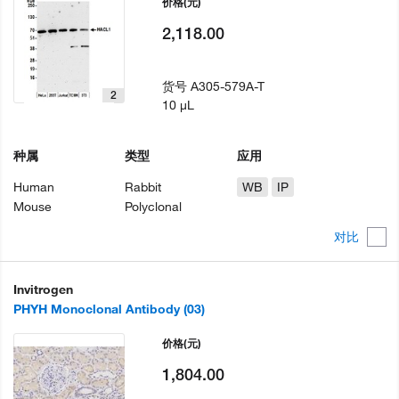
价格
(元)
2,118.00
货号
A305-579A-T
2
10 µL
种属
类型
应用
Human
Rabbit
WB
IP
Mouse
Polyclonal
对比
Invitrogen
PHYH Monoclonal Antibody (03)
价格
(元)
1,804.00