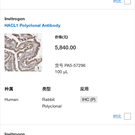
对比
Invitrogen
HACL1 Polyclonal Antibody
价格
(元)
5,840.00
货号
PA5-57296
1
100 µL
种属
类型
应用
Human
Rabbit
IHC (P)
Polyclonal
对比
Invitrogen