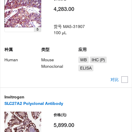
4,283.00
货号
MA5-31907
5
100 µL
种属
类型
应用
Human
Mouse
WB
IHC (P)
Monoclonal
ELISA
对比
Invitrogen
SLC27A2 Polyclonal Antibody
价格
(元)
5,899.00