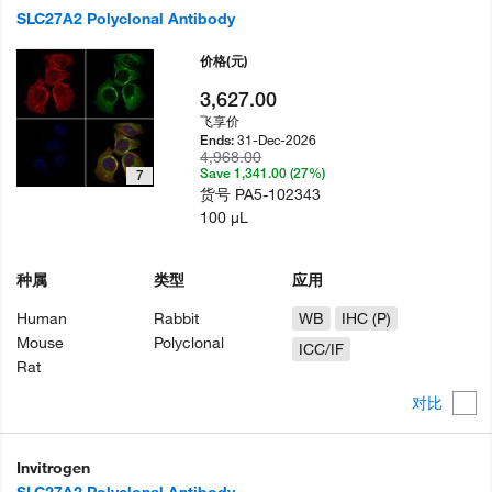
SLC27A2 Polyclonal Antibody
价格
(元)
3,627.00
飞享价
31-Dec-2026
Ends:
4,968.00
Save 1,341.00 (27%)
7
货号
PA5-102343
100 µL
种属
类型
应用
Human
Rabbit
WB
IHC (P)
Mouse
Polyclonal
ICC/IF
Rat
对比
Invitrogen