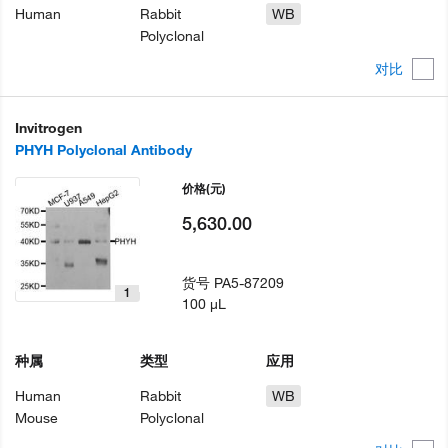
Human
Rabbit
WB
Polyclonal
对比
Invitrogen
PHYH Polyclonal Antibody
价格
(元)
5,630.00
货号
PA5-87209
1
100 µL
种属
类型
应用
Human
Rabbit
WB
Mouse
Polyclonal