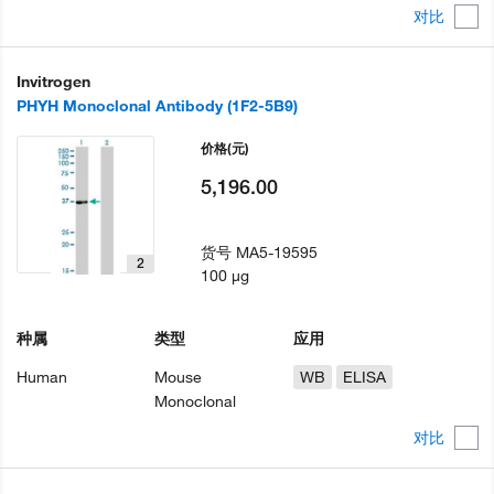
对比
Invitrogen
PHYH Monoclonal Antibody (1F2-5B9)
价格
(元)
5,196.00
货号
MA5-19595
2
100 µg
种属
类型
应用
Human
Mouse
WB
ELISA
Monoclonal
对比