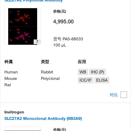
SLC27A2 Polyclonal Antibody
价格
(元)
4,995.00
货号
PA5-88033
7
100 µL
种属
类型
应用
Human
Rabbit
WB
IHC (P)
Mouse
Polyclonal
ICC/IF
ELISA
Rat
对比
Invitrogen
SLC27A2 Monoclonal Antibody (6B3A9)
价格
(元)