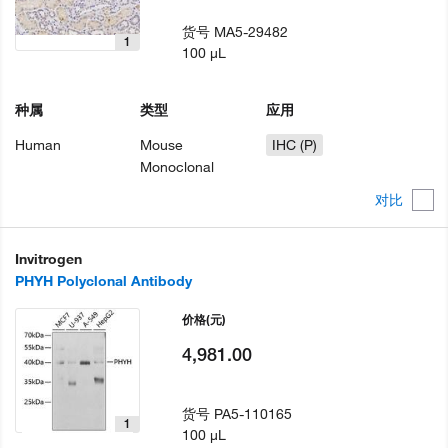
货号
MA5-29482
1
100 µL
种属
类型
应用
Human
Mouse
IHC (P)
Monoclonal
对比
Invitrogen
PHYH Polyclonal Antibody
价格
(元)
4,981.00
货号
PA5-110165
1
100 µL