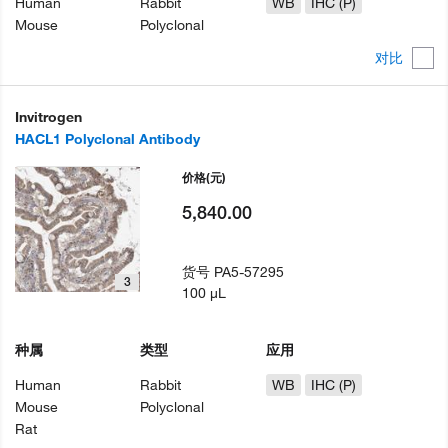
Human
Rabbit
WB
IHC (P)
Mouse
Polyclonal
对比
Invitrogen
HACL1 Polyclonal Antibody
价格
(元)
5,840.00
货号
PA5-57295
3
100 µL
种属
类型
应用
Human
Rabbit
WB
IHC (P)
Mouse
Polyclonal
Rat