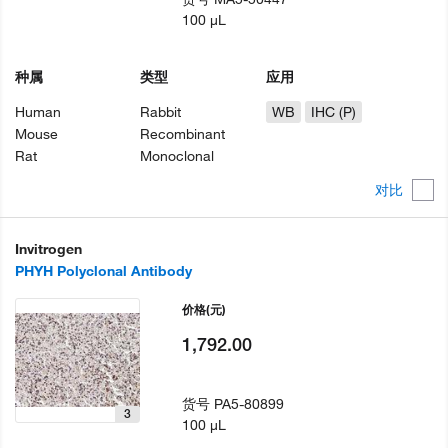
100 µL
种属
类型
应用
Human
Rabbit
WB
IHC (P)
Mouse
Recombinant
Rat
Monoclonal
对比
Invitrogen
PHYH Polyclonal Antibody
价格
(元)
1,792.00
货号
PA5-80899
3
100 µL