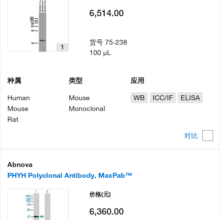
6,514.00
货号
75-238
1
100 µL
种属
类型
应用
Human
Mouse
WB
ICC/IF
ELISA
Mouse
Monoclonal
Rat
对比
Abnova
PHYH Polyclonal Antibody, MaxPab™
价格
(元)
6,360.00