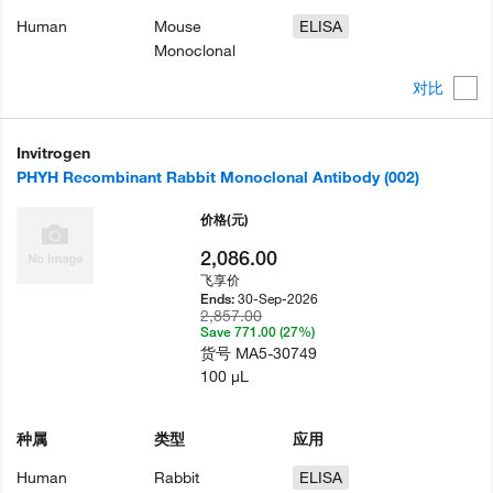
Human
Mouse
ELISA
Monoclonal
对比
Invitrogen
PHYH Recombinant Rabbit Monoclonal Antibody (002)
价格
(元)
2,086.00
飞享价
30-Sep-2026
Ends:
2,857.00
Save 771.00 (27%)
货号
MA5-30749
100 µL
种属
类型
应用
Human
Rabbit
ELISA