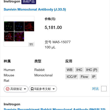
Invitrogen
热销产品
Survivin Monoclonal Antibody (J.33.5)
价格
(元)
5,181.00
货号
MA5-15077
11
100 µL
种属
类型
应用
Human
Rabbit
WB
IHC
IHC (P)
Mouse
Monoclonal
ICC/IF
Flow
IP
Rat
对比
高级验证
5篇参考文献
Invitrogen
Survivin Recombinant Rabbit Monoclonal Antibody (9H18L32)