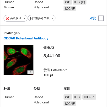
Human
Rabbit
WB
IHC (P)
Mouse
Polyclonal
ICC/IF
对比
高级验证
2篇参考文献
Invitrogen
CDCA8 Polyclonal Antibody
价格
(元)
5,441.00
货号
PA5-55771
8
100 µL
种属
类型
应用
Human
Rabbit
WB
IHC
IHC (P)
Polyclonal
ICC/IF