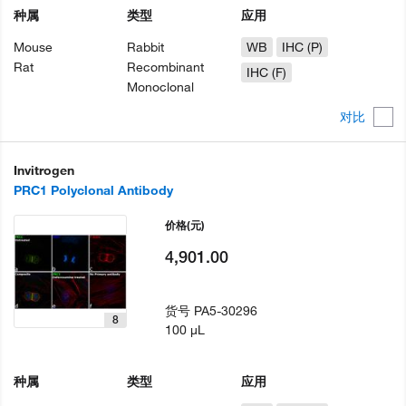
种属
类型
应用
Mouse
Rabbit
WB
IHC (P)
Rat
Recombinant
IHC (F)
Monoclonal
对比
Invitrogen
PRC1 Polyclonal Antibody
价格
(元)
4,901.00
货号
PA5-30296
8
100 µL
种属
类型
应用