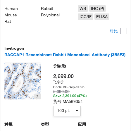
Human
Rabbit
WB
IHC (P)
Mouse
Polyclonal
ICC/IF
ELISA
Rat
对比
Invitrogen
RACGAP1 Recombinant Rabbit Monoclonal Antibody (3B5F3)
价格
(元)
2,699.00
飞享价
30-Sep-2026
Ends:
5,090.00
Save 2,391.00 (47%)
7
货号
MA569354
100 µL
种属
类型
应用