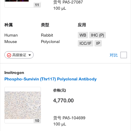
货号
PA5-27087
11
100 µL
种属
类型
应用
Human
Rabbit
WB
IHC (P)
Mouse
Polyclonal
ICC/IF
IP
对比
高级验证
Invitrogen
Phospho-Survivin (Thr117) Polyclonal Antibody
价格
(元)
4,770.00
货号
PA5-104699
10
100 µL