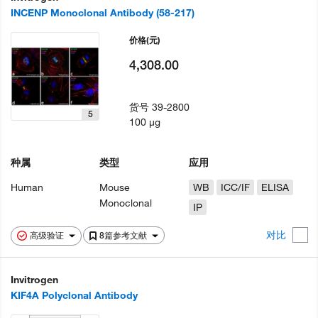
INCENP Monoclonal Antibody (58-217)
价格
(元)
4,308.00
货号
39-2800
5
100 µg
种属
类型
应用
Human
Mouse
WB
ICC/IF
ELISA
Monoclonal
IP
对比
高级验证
8篇参考文献
Invitrogen
KIF4A Polyclonal Antibody