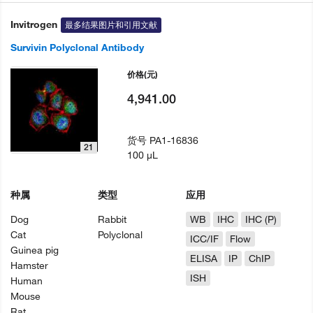
Invitrogen
最多结果图片和引用文献
Survivin Polyclonal Antibody
价格
(元)
4,941.00
货号
PA1-16836
21
100 µL
种属
类型
应用
Dog
Rabbit
WB
IHC
IHC (P)
Cat
Polyclonal
ICC/IF
Flow
Guinea pig
ELISA
IP
ChIP
Hamster
ISH
Human
Mouse
Rat