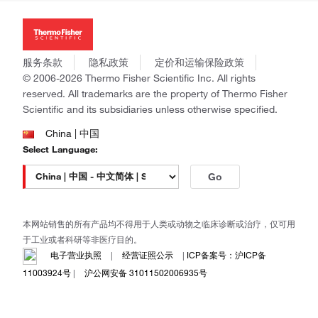
投资者关系
Thermo Scientific
新闻
Applied Biosystems
社会责任
Invitrogen
商标
Gibco
服务条款
隐私政策
定价和运输保险政策
政策和通知
Ion Torrent
© 2006-2026 Thermo Fisher Scientific Inc. All rights
reserved. All trademarks are the property of Thermo Fisher
Unity Lab Services
Scientific and its subsidiaries unless otherwise specified.
Patheon
PPD
China | 中国
Select Language:
Go
本网站销售的所有产品均不得用于人类或动物之临床诊断或治疗，仅可用
于工业或者科研等非医疗目的。
电子营业执照
|
经营证照公示
|
ICP备案号：沪ICP备
11003924号
|
沪公网安备 31011502006935号