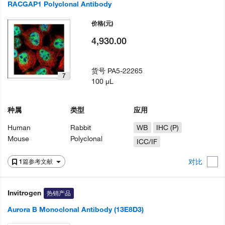
RACGAP1 Polyclonal Antibody
价格
(元)
4,930.00
货号
PA5-22265
7
100 µL
种属
类型
应用
Human
Rabbit
WB
IHC (P)
Mouse
Polyclonal
ICC/IF
对比
1篇参考文献
Invitrogen
热销产品
Aurora B Monoclonal Antibody (13E8D3)