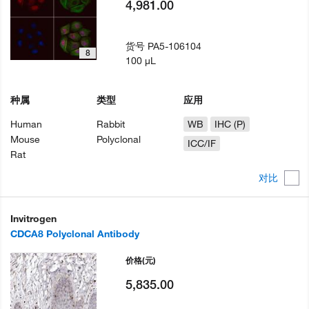
4,981.00
货号
PA5-106104
8
100 µL
种属
类型
应用
Human
Rabbit
WB
IHC (P)
Mouse
Polyclonal
ICC/IF
Rat
对比
Invitrogen
CDCA8 Polyclonal Antibody
价格
(元)
5,835.00