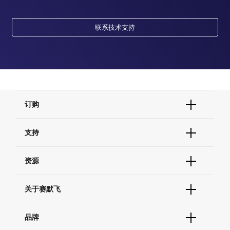
联系技术支持
订购
订单状态查询
支持
订单支持
货号直购
帮助&支持
资源
现货供应中心
联系我们 - 400 820 8982
电子采购
技术支持中心
学习中心
关于赛默飞
查找文件&证书
促销
报告网站问题
活动&研讨会
关于我们
品牌
社交媒体
招聘