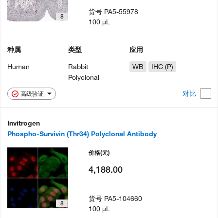
货号
PA5-55978
8
100 µL
种属
类型
应用
Human
Rabbit
WB
IHC (P)
Polyclonal
对比
高级验证
Invitrogen
Phospho-Survivin (Thr34) Polyclonal Antibody
价格
(元)
4,188.00
货号
PA5-104660
8
100 µL