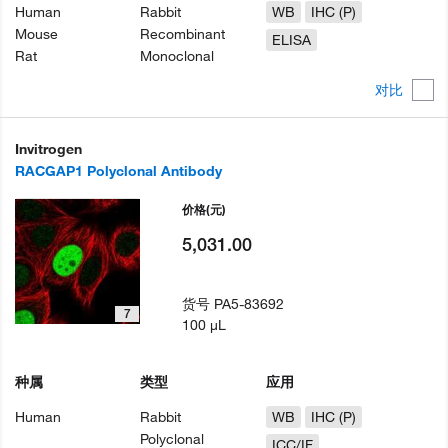
Human
Rabbit
WB
IHC (P)
Mouse
Recombinant
ELISA
Rat
Monoclonal
对比
Invitrogen
RACGAP1 Polyclonal Antibody
价格
(元)
5,031.00
货号
PA5-83692
7
100 µL
种属
类型
应用
Human
Rabbit
WB
IHC (P)
Polyclonal
ICC/IF