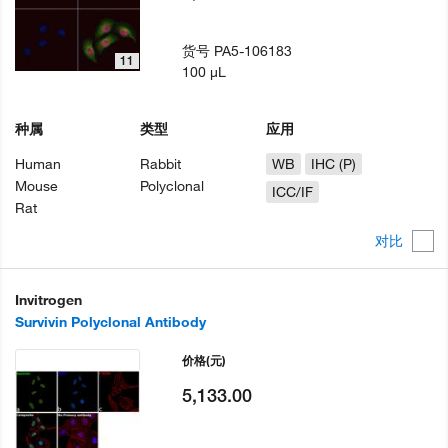
货号
PA5-106183
11
100 µL
种属
类型
应用
Human
Rabbit
WB
IHC (P)
Mouse
Polyclonal
ICC/IF
Rat
对比
Invitrogen
Survivin Polyclonal Antibody
价格
(元)
5,133.00