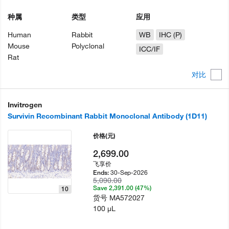
种属
类型
应用
Human
Rabbit
WB
IHC (P)
Mouse
Polyclonal
ICC/IF
Rat
对比
Invitrogen
Survivin Recombinant Rabbit Monoclonal Antibody (1D11)
价格
(元)
2,699.00
飞享价
30-Sep-2026
Ends:
5,090.00
Save 2,391.00 (47%)
10
货号
MA572027
100 µL