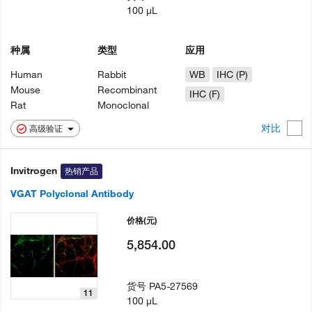
100 µL
种属
类型
应用
Human
Rabbit
WB
IHC (P)
Mouse
Recombinant
IHC (F)
Rat
Monoclonal
对比
高级验证
Invitrogen
热销产品
VGAT Polyclonal Antibody
价格
(元)
5,854.00
货号
PA5-27569
11
100 µL