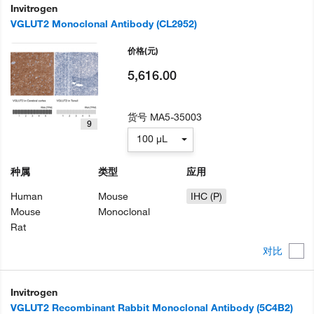
Invitrogen
VGLUT2 Monoclonal Antibody (CL2952)
价格
(元)
5,616.00
货号
MA5-35003
9
100 µL
种属
类型
应用
Human
Mouse
IHC (P)
Mouse
Monoclonal
Rat
对比
Invitrogen
VGLUT2 Recombinant Rabbit Monoclonal Antibody (5C4B2)