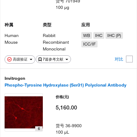
货号
701949
100 µg
种属
类型
应用
Human
Rabbit
WB
IHC
IHC (P)
Mouse
Recombinant
ICC/IF
Monoclonal
对比
高级验证
7篇参考文献
Invitrogen
Phospho-Tyrosine Hydroxylase (Ser31) Polyclonal Antibody
价格
(元)
5,160.00
货号
36-9900
6
100 µL