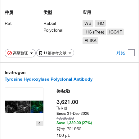
种属
类型
应用
Rat
Rabbit
WB
IHC
Polyclonal
IHC (Free)
ICC/IF
ELISA
对比
高级验证
11篇参考文献
Invitrogen
Tyrosine Hydroxylase Polyclonal Antibody
价格
(元)
3,621.00
飞享价
31-Dec-2026
Ends:
4,960.00
Save 1,339.00 (27%)
4
货号
P21962
100 µL