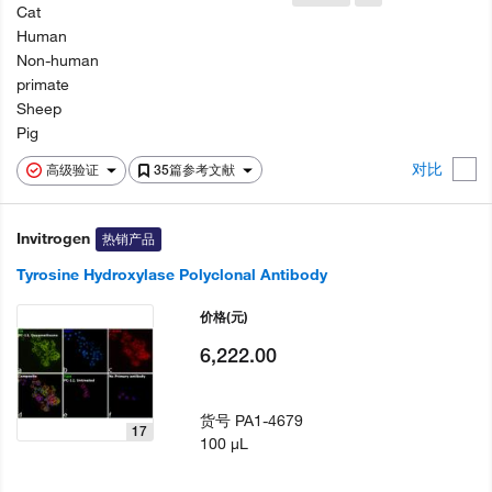
Cat
Human
Non-human
primate
Sheep
Pig
对比
高级验证
35篇参考文献
Invitrogen
热销产品
Tyrosine Hydroxylase Polyclonal Antibody
价格
(元)
6,222.00
货号
PA1-4679
17
100 µL