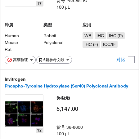
货号
PA5-85167
17
100 µL
种属
类型
应用
Human
Rabbit
WB
IHC
IHC (P)
Mouse
Polyclonal
IHC (F)
ICC/IF
Rat
对比
高级验证
6篇参考文献
Invitrogen
Phospho-Tyrosine Hydroxylase (Ser40) Polyclonal Antibody
价格
(元)
5,147.00
货号
36-8600
12
100 µL