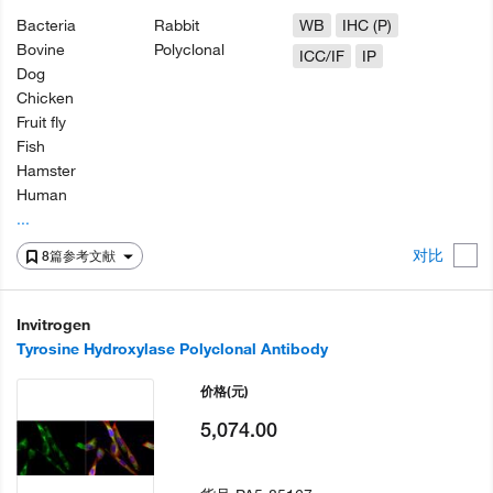
Bacteria
Rabbit
WB
IHC (P)
Bovine
Polyclonal
ICC/IF
IP
Dog
Chicken
Fruit fly
Fish
Hamster
Human
...
对比
8篇参考文献
Invitrogen
Tyrosine Hydroxylase Polyclonal Antibody
价格
(元)
5,074.00