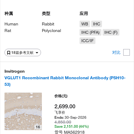
种属
类型
应用
Human
Rabbit
WB
IHC
Rat
Polyclonal
IHC (PFA)
IHC (F)
ICC/IF
对比
18篇参考文献
Invitrogen
VGLUT1 Recombinant Rabbit Monoclonal Antibody (PSH10-
53)
价格
(元)
2,699.00
飞享价
30-Sep-2026
Ends:
4,850.00
Save 2,151.00 (44%)
16
货号
MA562918