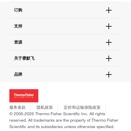
订购
订单状态查询
支持
订单支持
货号直购
帮助&支持
资源
现货供应中心
联系我们 - 400 820 8982
电子采购
技术支持中心
学习中心
关于赛默飞
查找文件&证书
促销
报告网站问题
活动&研讨会
关于我们
品牌
社交媒体
招聘
投资者关系
Thermo Scientific
新闻
Applied Biosystems
社会责任
Invitrogen
商标
Gibco
服务条款
隐私政策
定价和运输保险政策
政策和通知
Ion Torrent
© 2006-2026 Thermo Fisher Scientific Inc. All rights
reserved. All trademarks are the property of Thermo Fisher
Unity Lab Services
Scientific and its subsidiaries unless otherwise specified.
Patheon