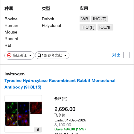
种属
类型
应用
Bovine
Rabbit
WB
IHC (P)
Human
Polyclonal
IHC (F)
ICC/IF
Mouse
Rodent
Rat
对比
高级验证
1篇参考文献
Invitrogen
Tyrosine Hydroxylase Recombinant Rabbit Monoclonal
Antibody (9H8L15)
价格
(元)
2,696.00
飞享价
31-Dec-2026
Ends:
3,190.00
Save 494.00 (15%)
6