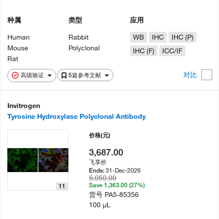
种属
类型
应用
Human
Rabbit
WB
IHC
IHC (P)
Mouse
Polyclonal
IHC (F)
ICC/IF
Rat
对比
高级验证
5篇参考文献
Invitrogen
Tyrosine Hydroxylase Polyclonal Antibody
价格
(元)
3,687.00
飞享价
31-Dec-2026
Ends:
5,050.00
Save 1,363.00 (27%)
11
货号
PA5-85356
100 µL