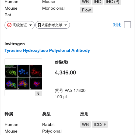
Human
Mouse
WB
IHC
IHC (P)
Mouse
Monoclonal
Flow
Rat
对比
高级验证
3篇参考文献
Invitrogen
Tyrosine Hydroxylase Polyclonal Antibody
价格
(元)
4,346.00
货号
PA5-17800
8
100 µL
种属
类型
应用
Human
Rabbit
WB
ICC/IF
Mouse
Polyclonal