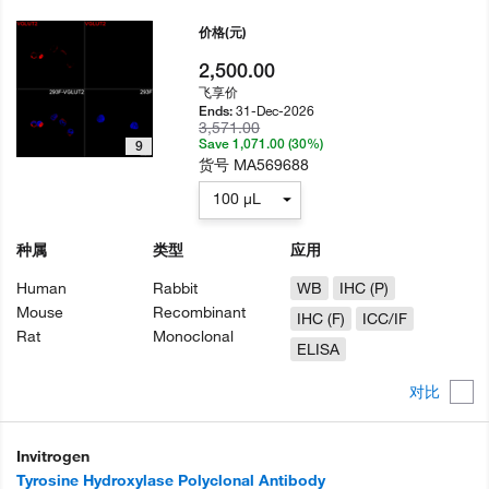
价格
(元)
2,500.00
飞享价
31-Dec-2026
Ends:
3,571.00
Save 1,071.00 (30%)
9
货号
MA569688
100 µL
种属
类型
应用
Human
Rabbit
WB
IHC (P)
Mouse
Recombinant
IHC (F)
ICC/IF
Rat
Monoclonal
ELISA
对比
Invitrogen
Tyrosine Hydroxylase Polyclonal Antibody