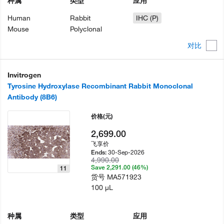
种属
类型
应用
Human
Rabbit
IHC (P)
Mouse
Polyclonal
对比
Invitrogen
Tyrosine Hydroxylase Recombinant Rabbit Monoclonal
Antibody (8B6)
价格
(元)
2,699.00
飞享价
30-Sep-2026
Ends:
4,990.00
Save 2,291.00 (46%)
11
货号
MA571923
100 µL
种属
类型
应用