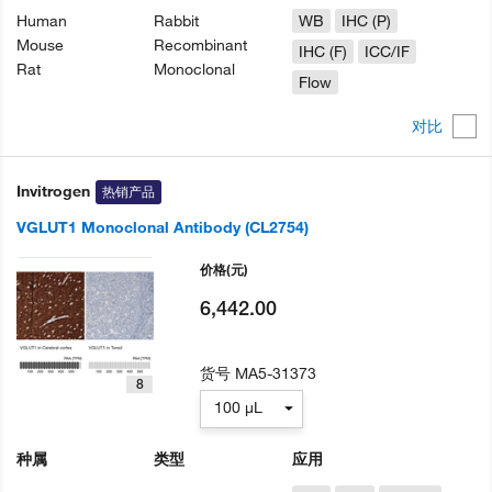
Human
Rabbit
WB
IHC (P)
Mouse
Recombinant
IHC (F)
ICC/IF
Rat
Monoclonal
Flow
对比
Invitrogen
热销产品
VGLUT1 Monoclonal Antibody (CL2754)
价格
(元)
6,442.00
货号
MA5-31373
8
100 µL
种属
类型
应用