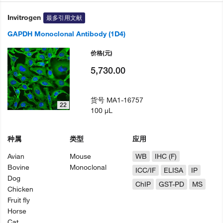
Invitrogen
最多引用文献
GAPDH Monoclonal Antibody (1D4)
价格
(元)
5,730.00
货号
MA1-16757
22
100 µL
种属
类型
应用
Avian
Mouse
WB
IHC (F)
Bovine
Monoclonal
ICC/IF
ELISA
IP
Dog
ChIP
GST-PD
MS
Chicken
Fruit fly
Horse
Cat