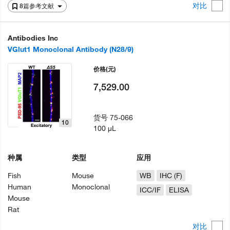
对比
8篇参考文献
Antibodies Inc
VGlut1 Monoclonal Antibody (N28/9)
价格
(元)
7,529.00
货号
75-066
10
100 µL
种属
类型
应用
Fish
Mouse
WB
IHC (F)
Human
Monoclonal
ICC/IF
ELISA
Mouse
Rat
对比