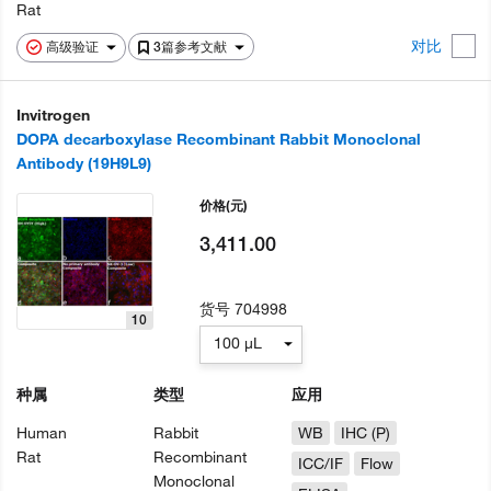
Rat
对比
高级验证
3篇参考文献
Invitrogen
DOPA decarboxylase Recombinant Rabbit Monoclonal
Antibody (19H9L9)
价格
(元)
3,411.00
货号
704998
10
100 µL
种属
类型
应用
Human
Rabbit
WB
IHC (P)
Rat
Recombinant
ICC/IF
Flow
Monoclonal