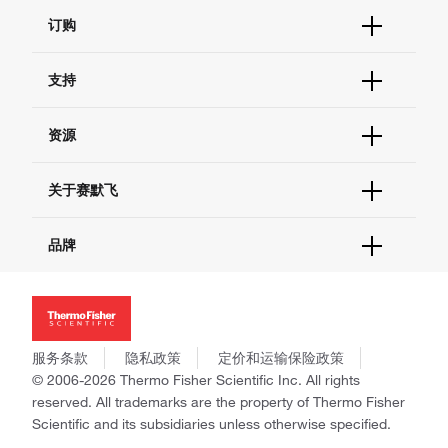
订购
订单状态查询
支持
订单支持
货号直购
帮助&支持
资源
现货供应中心
联系我们 - 400 820 8982
电子采购
技术支持中心
学习中心
关于赛默飞
查找文件&证书
促销
报告网站问题
活动&研讨会
关于我们
品牌
社交媒体
招聘
投资者关系
Thermo Scientific
新闻
Applied Biosystems
社会责任
Invitrogen
商标
Gibco
服务条款
隐私政策
定价和运输保险政策
政策和通知
Ion Torrent
© 2006-2026 Thermo Fisher Scientific Inc. All rights
reserved. All trademarks are the property of Thermo Fisher
Unity Lab Services
Scientific and its subsidiaries unless otherwise specified.
Patheon