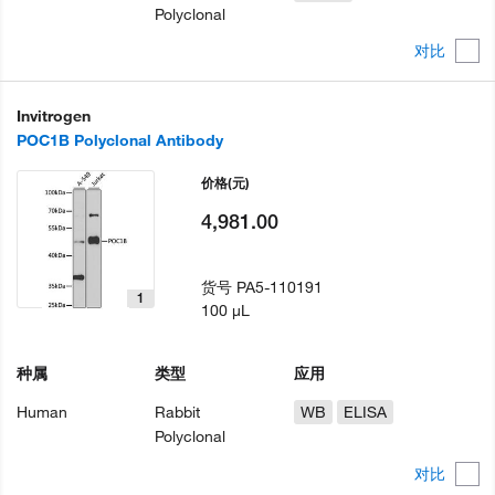
Polyclonal
对比
Invitrogen
POC1B Polyclonal Antibody
价格
(元)
4,981.00
货号
PA5-110191
1
100 µL
种属
类型
应用
Human
Rabbit
WB
ELISA
Polyclonal
对比