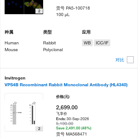
货号
PA5-100718
2
100 µL
种属
类型
应用
Human
Rabbit
WB
ICC/IF
Mouse
Polyclonal
对比
Invitrogen
VPS4B Recombinant Rabbit Monoclonal Antibody (HL4340)
价格
(元)
2,699.00
飞享价
30-Sep-2026
Ends:
5,190.00
Save 2,491.00 (48%)
2
货号
MA568471