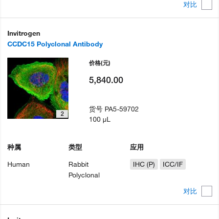
对比
Invitrogen
CCDC15 Polyclonal Antibody
价格
(元)
5,840.00
货号
PA5-59702
2
100 µL
种属
类型
应用
Human
Rabbit
IHC (P)
ICC/IF
Polyclonal
对比