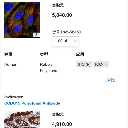
价格
(元)
5,840.00
货号
PA5-58459
5
100 µL
种属
类型
应用
Human
Rabbit
IHC (P)
ICC/IF
Polyclonal
对比
Invitrogen
CCDC15 Polyclonal Antibody
价格
(元)
4,910.00