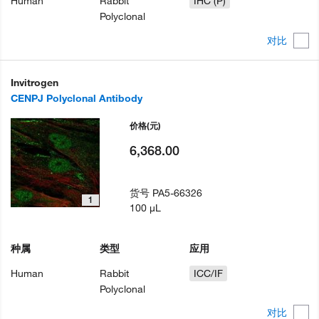
Human
Rabbit
IHC (P)
Polyclonal
对比
Invitrogen
CENPJ Polyclonal Antibody
价格
(元)
6,368.00
货号
PA5-66326
1
100 µL
种属
类型
应用
Human
Rabbit
ICC/IF
Polyclonal
对比