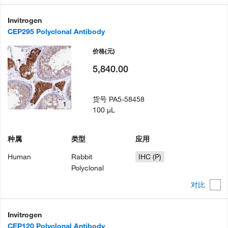
Invitrogen
CEP295 Polyclonal Antibody
价格
(元)
5,840.00
货号
PA5-58458
1
100 µL
种属
类型
应用
Human
Rabbit
IHC (P)
Polyclonal
对比
Invitrogen
CEP120 Polyclonal Antibody