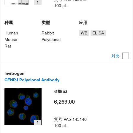
1
100 µL
种属
类型
应用
Human
Rabbit
WB
ELISA
Mouse
Polyclonal
Rat
对比
Invitrogen
CENPJ Polyclonal Antibody
价格
(元)
6,269.00
货号
PA5-145140
1
100 µL