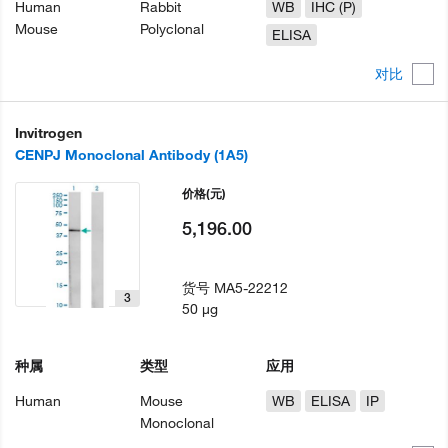
Human
Rabbit
WB
IHC (P)
Mouse
Polyclonal
ELISA
对比
Invitrogen
CENPJ Monoclonal Antibody (1A5)
价格
(元)
5,196.00
货号
MA5-22212
3
50 µg
种属
类型
应用
Human
Mouse
WB
ELISA
IP
Monoclonal