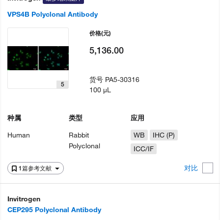
VPS4B Polyclonal Antibody
价格
(元)
5,136.00
货号
PA5-30316
5
100 µL
种属
类型
应用
Human
Rabbit
WB
IHC (P)
Polyclonal
ICC/IF
对比
1篇参考文献
Invitrogen
CEP295 Polyclonal Antibody