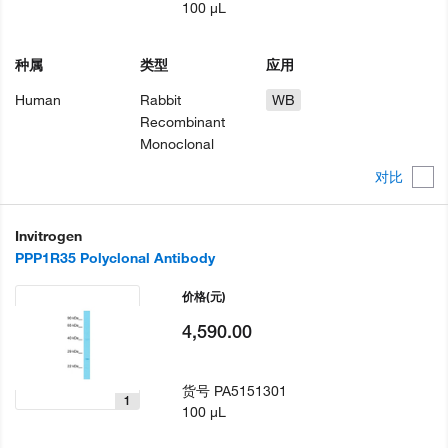
100 µL
种属
类型
应用
Human
Rabbit
WB
Recombinant
Monoclonal
对比
Invitrogen
PPP1R35 Polyclonal Antibody
价格
(元)
4,590.00
货号
PA5151301
1
100 µL