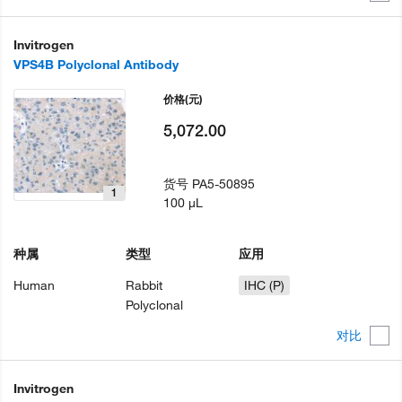
Invitrogen
VPS4B Polyclonal Antibody
价格
(元)
5,072.00
货号
PA5-50895
1
100 µL
种属
类型
应用
Human
Rabbit
IHC (P)
Polyclonal
对比
Invitrogen