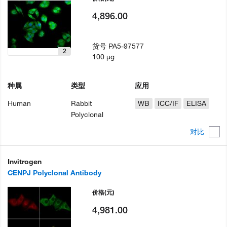
4,896.00
货号
PA5-97577
2
100 µg
种属
类型
应用
Human
Rabbit
WB
ICC/IF
ELISA
Polyclonal
对比
Invitrogen
CENPJ Polyclonal Antibody
价格
(元)
4,981.00