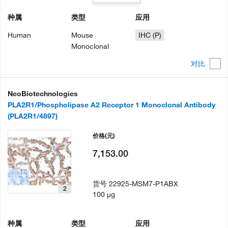
种属
类型
应用
Human
Mouse
IHC (P)
Monoclonal
对比
NeoBiotechnologies
PLA2R1/Phospholipase A2 Receptor 1 Monoclonal Antibody
(PLA2R1/4897)
价格
(元)
7,153.00
货号
22925-MSM7-P1ABX
2
100 µg
种属
类型
应用