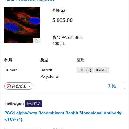
价格
(元)
5,905.00
货号
PA5-84468
6
100 µL
种属
类型
应用
Human
Rabbit
IHC (P)
ICC/IF
Polyclonal
对比
高级验证
Invitrogen
热销产品
PGC1 alpha/beta Recombinant Rabbit Monoclonal Antibody
(JF09-71)