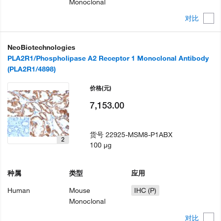
Monoclonal
对比
NeoBiotechnologies
PLA2R1/Phospholipase A2 Receptor 1 Monoclonal Antibody
(PLA2R1/4898)
价格
(元)
7,153.00
货号
22925-MSM8-P1ABX
2
100 µg
种属
类型
应用
Human
Mouse
IHC (P)
Monoclonal
对比