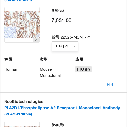
价格
(元)
7,031.00
货号
22925-MSM4-P1
2
100 µg
种属
类型
应用
Human
Mouse
IHC (P)
Monoclonal
对比
NeoBiotechnologies
PLA2R1/Phospholipase A2 Receptor 1 Monoclonal Antibody
(PLA2R1/4894)
价格
(元)