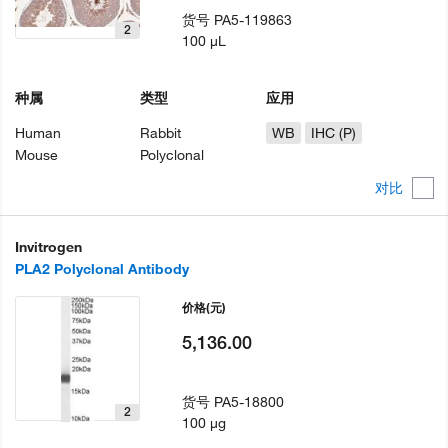
货号
PA5-119863
2
100 µL
种属
类型
应用
Human
Rabbit
WB
IHC (P)
Mouse
Polyclonal
对比
Invitrogen
PLA2 Polyclonal Antibody
价格
(元)
5,136.00
货号
PA5-18800
2
100 µg