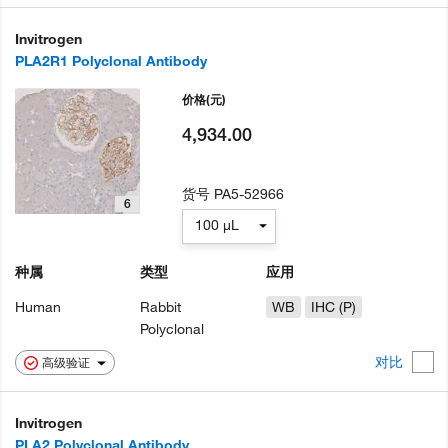
Invitrogen
PLA2R1 Polyclonal Antibody
价格
(元)
4,934.00
货号
PA5-52966
6
100 µL
种属
类型
应用
Human
Rabbit
WB
IHC (P)
Polyclonal
对比
高级验证
Invitrogen
PLA2 Polyclonal Antibody