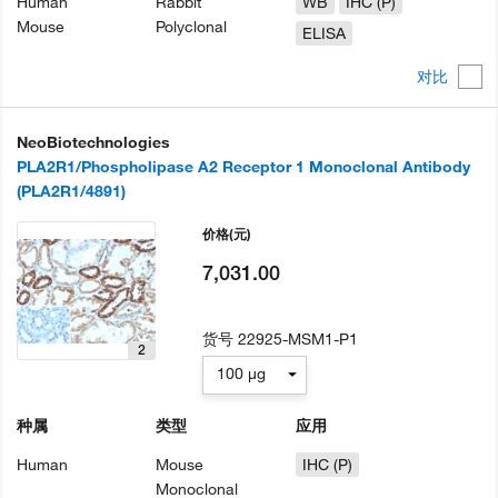
Human
Rabbit
WB
IHC (P)
Mouse
Polyclonal
ELISA
对比
NeoBiotechnologies
PLA2R1/Phospholipase A2 Receptor 1 Monoclonal Antibody
(PLA2R1/4891)
价格
(元)
7,031.00
货号
22925-MSM1-P1
2
100 µg
种属
类型
应用
Human
Mouse
IHC (P)
Monoclonal