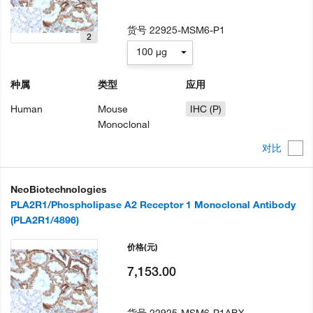
货号
22925-MSM6-P1
2
100 µg
种属
类型
应用
Human
Mouse
IHC (P)
Monoclonal
对比
NeoBiotechnologies
PLA2R1/Phospholipase A2 Receptor 1 Monoclonal Antibody
(PLA2R1/4896)
价格
(元)
7,153.00
货号
22925-MSM6-P1ABX