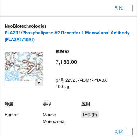
对比
NeoBiotechnologies
PLA2R1/Phospholipase A2 Receptor 1 Monoclonal Antibody
(PLA2R1/4891)
价格
(元)
7,153.00
货号
22925-MSM1-P1ABX
2
100 µg
种属
类型
应用
Human
Mouse
IHC (P)
Monoclonal
对比