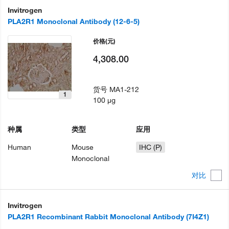
Invitrogen
PLA2R1 Monoclonal Antibody (12-6-5)
价格
(元)
4,308.00
货号
MA1-212
1
100 µg
种属
类型
应用
Human
Mouse
IHC (P)
Monoclonal
对比
Invitrogen
PLA2R1 Recombinant Rabbit Monoclonal Antibody (7I4Z1)