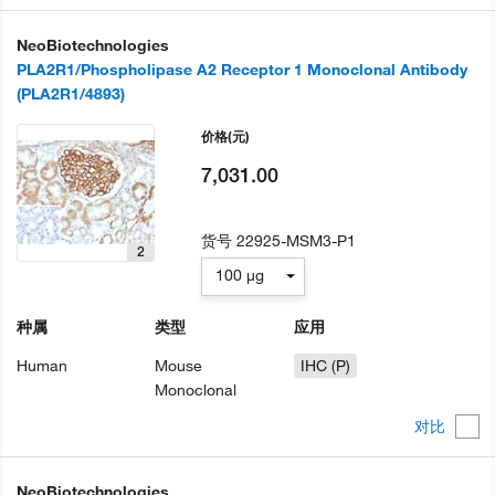
NeoBiotechnologies
PLA2R1/Phospholipase A2 Receptor 1 Monoclonal Antibody
(PLA2R1/4893)
价格
(元)
7,031.00
货号
22925-MSM3-P1
2
100 µg
种属
类型
应用
Human
Mouse
IHC (P)
Monoclonal
对比
NeoBiotechnologies