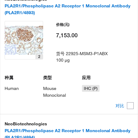
PLA2R1/Phospholipase A2 Receptor 1 Monoclonal Antibody
(PLA2R1/4893)
价格
(元)
7,153.00
货号
22925-MSM3-P1ABX
2
100 µg
种属
类型
应用
Human
Mouse
IHC (P)
Monoclonal
对比
NeoBiotechnologies
PLA2R1/Phospholipase A2 Receptor 1 Monoclonal Antibody
(PLA2R1/4894)