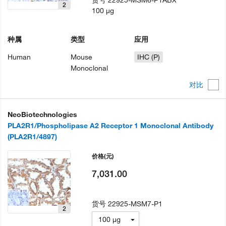
2
100 µg
种属
类型
应用
Human
Mouse
IHC (P)
Monoclonal
对比
NeoBiotechnologies
PLA2R1/Phospholipase A2 Receptor 1 Monoclonal Antibody
(PLA2R1/4897)
价格
(元)
7,031.00
货号
22925-MSM7-P1
2
100 µg