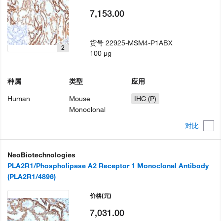
7,153.00
货号
22925-MSM4-P1ABX
2
100 µg
种属
类型
应用
Human
Mouse
IHC (P)
Monoclonal
对比
NeoBiotechnologies
PLA2R1/Phospholipase A2 Receptor 1 Monoclonal Antibody
(PLA2R1/4896)
价格
(元)
7,031.00