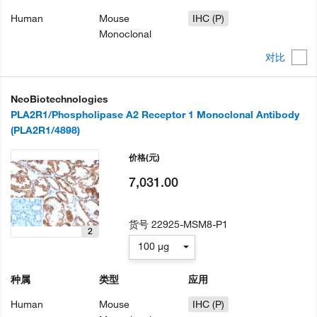
Human
Mouse
IHC (P)
Monoclonal
对比
NeoBiotechnologies
PLA2R1/Phospholipase A2 Receptor 1 Monoclonal Antibody
(PLA2R1/4898)
价格
(元)
7,031.00
货号
22925-MSM8-P1
2
100 µg
种属
类型
应用
Human
Mouse
IHC (P)