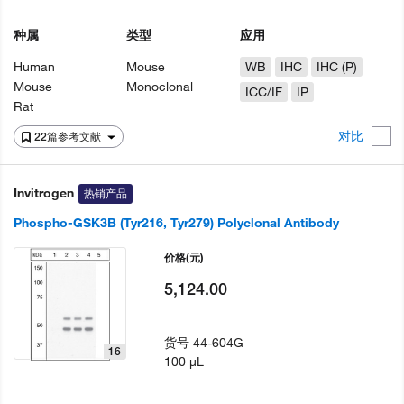
种属
类型
应用
Human
Mouse
WB
IHC
IHC (P)
Mouse
Monoclonal
ICC/IF
IP
Rat
对比
22篇参考文献
Invitrogen
热销产品
Phospho-GSK3B (Tyr216, Tyr279) Polyclonal Antibody
价格
(元)
5,124.00
货号
44-604G
16
100 µL