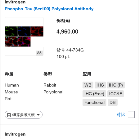
Invitrogen
Phospho-Tau (Ser199) Polyclonal Antibody
价格
(元)
4,960.00
货号
44-734G
35
100 µL
种属
类型
应用
Human
Rabbit
WB
IHC
IHC (P)
Mouse
Polyclonal
IHC (Free)
ICC/IF
Rat
Functional
DB
对比
49篇参考文献
Invitrogen