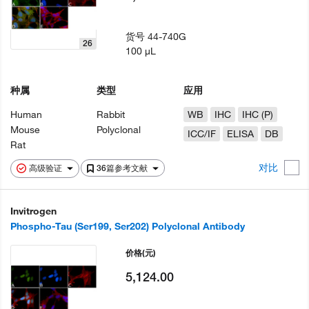
货号
44-740G
26
100 µL
种属
类型
应用
Human
Rabbit
WB
IHC
IHC (P)
Mouse
Polyclonal
ICC/IF
ELISA
DB
Rat
对比
高级验证
36篇参考文献
Invitrogen
Phospho-Tau (Ser199, Ser202) Polyclonal Antibody
价格
(元)
5,124.00