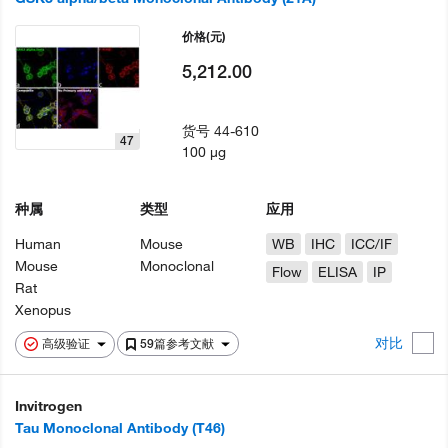
价格
(元)
5,212.00
货号
44-610
47
100 µg
种属
类型
应用
Human
Mouse
WB
IHC
ICC/IF
Mouse
Monoclonal
Flow
ELISA
IP
Rat
Xenopus
对比
高级验证
59篇参考文献
Invitrogen
Tau Monoclonal Antibody (T46)