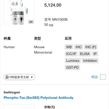
5,124.00
货号
MN1000B
24
50 µg
种属
类型
应用
Human
Mouse
WB
IHC
IHC (F)
Monoclonal
ICC/IF
ELISA
IP
Luminex
Inhibition
GST-PD
对比
100篇参考文献
Invitrogen
Phospho-Tau (Ser262) Polyclonal Antibody
价格
(元)