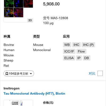
5,908.00
货号
MA5-12808
33
100 µg
种属
类型
应用
Bovine
Mouse
WB
IHC
IHC (P)
Human
Monoclonal
ICC/IF
Flow
Mouse
ELISA
IP
DB
Sheep
Rat
对比
104篇参考文献
Invitrogen
Tau Monoclonal Antibody (HT7), Biotin
价格
(元)