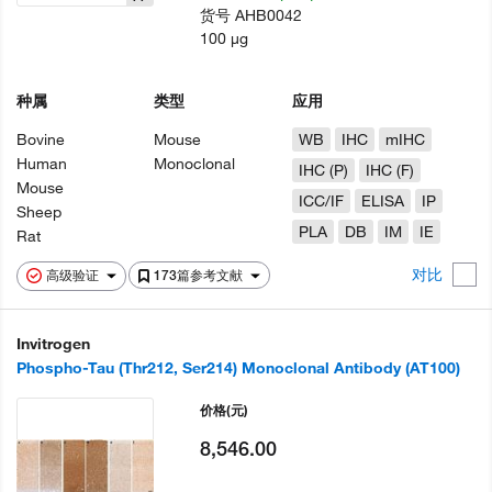
货号
AHB0042
100 µg
种属
类型
应用
Bovine
Mouse
WB
IHC
mIHC
Human
Monoclonal
IHC (P)
IHC (F)
Mouse
ICC/IF
ELISA
IP
Sheep
PLA
DB
IM
IE
Rat
对比
高级验证
173篇参考文献
Invitrogen
Phospho-Tau (Thr212, Ser214) Monoclonal Antibody (AT100)
价格
(元)
8,546.00