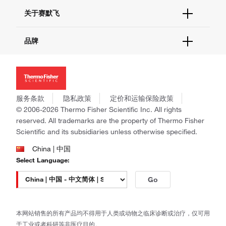
技术支持中心
学习中心
关于赛默飞
查找文件&证书
促销
报告网站问题
活动&研讨会
关于我们
品牌
社交媒体
招聘
投资者关系
Thermo Scientific
新闻
Applied Biosystems
社会责任
Invitrogen
商标
Gibco
服务条款
隐私政策
定价和运输保险政策
政策和通知
Ion Torrent
© 2006-2026 Thermo Fisher Scientific Inc. All rights
reserved. All trademarks are the property of Thermo Fisher
Unity Lab Services
Scientific and its subsidiaries unless otherwise specified.
Patheon
PPD
China | 中国
Select Language:
Go
本网站销售的所有产品均不得用于人类或动物之临床诊断或治疗，仅可用
于工业或者科研等非医疗目的。