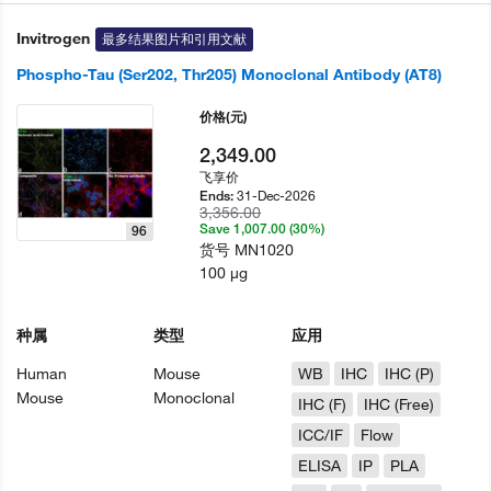
Invitrogen
最多结果图片和引用文献
Phospho-Tau (Ser202, Thr205) Monoclonal Antibody (AT8)
价格
(元)
2,349.00
飞享价
31-Dec-2026
Ends:
3,356.00
Save 1,007.00 (30%)
96
货号
MN1020
100 µg
种属
类型
应用
Human
Mouse
WB
IHC
IHC (P)
Mouse
Monoclonal
IHC (F)
IHC (Free)
ICC/IF
Flow
ELISA
IP
PLA