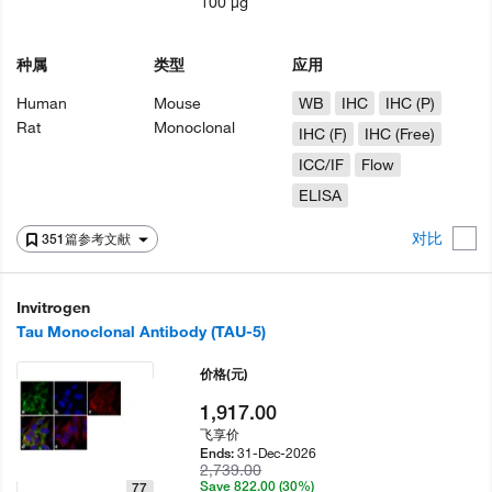
100 µg
种属
类型
应用
Human
Mouse
WB
IHC
IHC (P)
Rat
Monoclonal
IHC (F)
IHC (Free)
ICC/IF
Flow
ELISA
对比
351篇参考文献
Invitrogen
Tau Monoclonal Antibody (TAU-5)
价格
(元)
1,917.00
飞享价
31-Dec-2026
Ends:
2,739.00
Save 822.00 (30%)
77