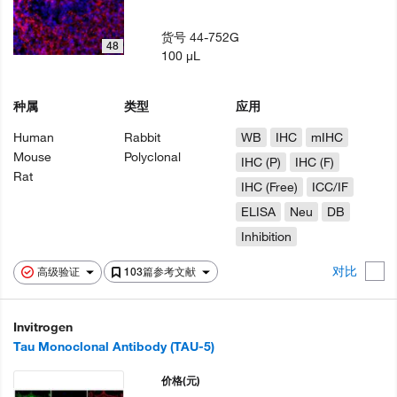
货号
44-752G
48
100 µL
种属
类型
应用
Human
Rabbit
WB
IHC
mIHC
Mouse
Polyclonal
IHC (P)
IHC (F)
Rat
IHC (Free)
ICC/IF
ELISA
Neu
DB
Inhibition
对比
高级验证
103篇参考文献
Invitrogen
Tau Monoclonal Antibody (TAU-5)
价格
(元)