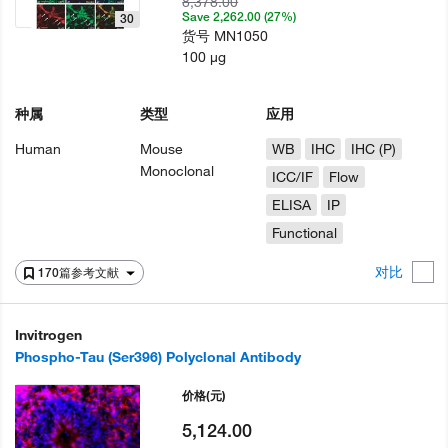
8,378.00
Save 2,262.00 (27%)
30
货号
MN1050
100 µg
种属
类型
应用
Human
Mouse
WB
IHC
IHC (P)
Monoclonal
ICC/IF
Flow
ELISA
IP
Functional
对比
170篇参考文献
Invitrogen
Phospho-Tau (Ser396) Polyclonal Antibody
价格
(元)
5,124.00