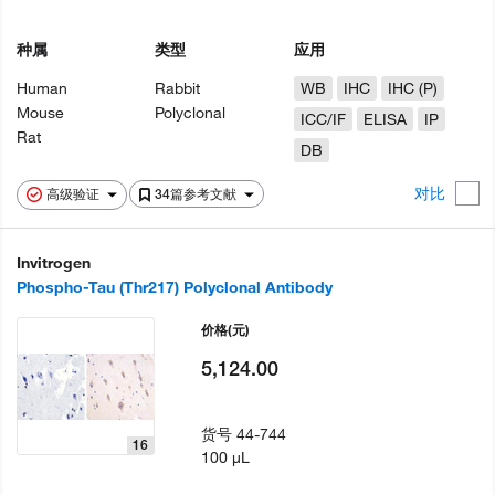
种属
类型
应用
Human
Rabbit
WB
IHC
IHC (P)
Mouse
Polyclonal
ICC/IF
ELISA
IP
Rat
DB
对比
高级验证
34篇参考文献
Invitrogen
Phospho-Tau (Thr217) Polyclonal Antibody
价格
(元)
5,124.00
货号
44-744
16
100 µL