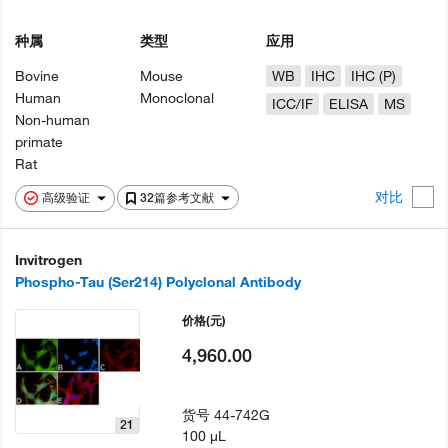
种属
类型
应用
Bovine
Mouse
WB
IHC
IHC (P)
Human
Monoclonal
ICC/IF
ELISA
MS
Non-human
primate
Rat
对比
高级验证
32篇参考文献
Invitrogen
Phospho-Tau (Ser214) Polyclonal Antibody
价格
(元)
4,960.00
货号
44-742G
21
100 µL