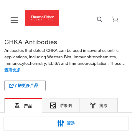
CHKA Antibodies
Antibodies that detect CHKA can be used in several scientific
applications, including Western Blot, Immunohistochemistry,
Immunocytochemistry, ELISA and Immunoprecipitation. These
antibodies target CHKA in Human, Mouse and Rat samples. Our
查看更多
CHKA polyclonal antibodies are developed in...
了解更多产品
结果图
抗原
产品
筛选