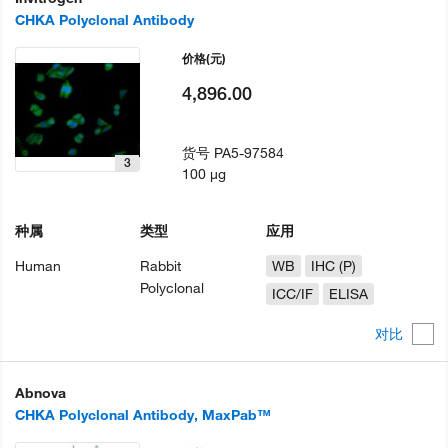
CHKA Polyclonal Antibody
价格
(元)
4,896.00
货号
PA5-97584
3
100 µg
种属
类型
应用
Human
Rabbit
WB
IHC (P)
Polyclonal
ICC/IF
ELISA
对比
Abnova
CHKA Polyclonal Antibody, MaxPab™