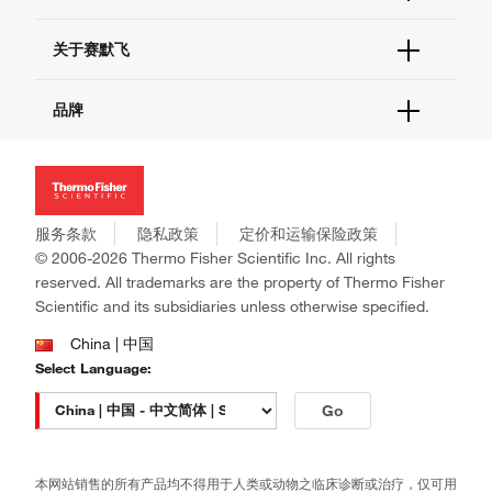
电子采购
技术支持中心
学习中心
关于赛默飞
查找文件&证书
促销
报告网站问题
活动&研讨会
关于我们
品牌
社交媒体
招聘
投资者关系
Thermo Scientific
新闻
Applied Biosystems
社会责任
Invitrogen
商标
Gibco
服务条款
隐私政策
定价和运输保险政策
政策和通知
Ion Torrent
© 2006-2026 Thermo Fisher Scientific Inc. All rights
reserved. All trademarks are the property of Thermo Fisher
Unity Lab Services
Scientific and its subsidiaries unless otherwise specified.
Patheon
PPD
China | 中国
Select Language:
Go
本网站销售的所有产品均不得用于人类或动物之临床诊断或治疗，仅可用