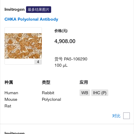
Invitrogen
最多结果图片
CHKA Polyclonal Antibody
价格
(元)
4,908.00
货号
PA5-106290
4
100 µL
种属
类型
应用
Human
Rabbit
WB
IHC (P)
Mouse
Polyclonal
Rat
对比
Invitrogen