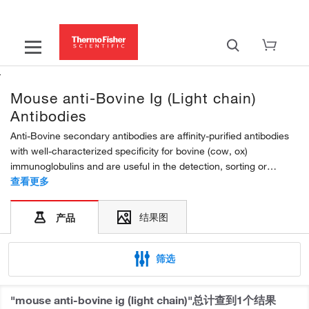
Mouse anti-Bovine Ig (Light chain)
Antibodies
Anti-Bovine secondary antibodies are affinity-purified antibodies
with well-characterized specificity for bovine (cow, ox)
immunoglobulins and are useful in the detection, sorting or
purification of its specified target. Secondary antibodies offer
查看更多
increased versatility enabling users to use many...
结果图
产品
筛选
"
mouse anti-bovine ig (light chain)
"总计查到1个结果