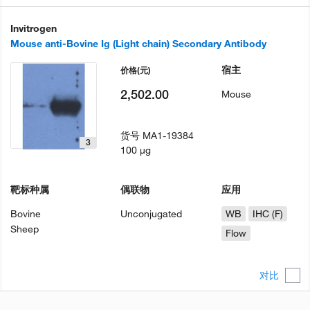
Invitrogen
Mouse anti-Bovine Ig (Light chain) Secondary Antibody
宿主
价格
(元)
2,502.00
Mouse
货号
MA1-19384
3
100 µg
靶标种属
偶联物
应用
Bovine
Unconjugated
WB
IHC (F)
Sheep
Flow
对比