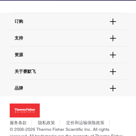
订购
订单状态查询
支持
订单支持
货号直购
帮助&支持
资源
现货供应中心
联系我们 - 400 820 8982
电子采购
技术支持中心
学习中心
关于赛默飞
查找文件&证书
促销
报告网站问题
活动&研讨会
关于我们
品牌
社交媒体
招聘
投资者关系
Thermo Scientific
新闻
Applied Biosystems
社会责任
Invitrogen
商标
Gibco
服务条款
隐私政策
定价和运输保险政策
政策和通知
Ion Torrent
© 2006-2026 Thermo Fisher Scientific Inc. All rights
reserved. All trademarks are the property of Thermo Fisher