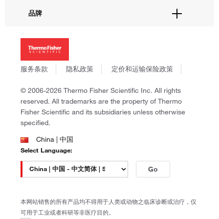
活动&研讨会
关于我们
品牌
社交媒体
招聘
投资者关系
Thermo Scientific
新闻
Applied Biosystems
社会责任
Invitrogen
商标
Gibco
服务条款
隐私政策
定价和运输保险政策
政策和通知
Ion Torrent
© 2006-2026 Thermo Fisher Scientific Inc. All rights
Unity Lab Services
reserved. All trademarks are the property of Thermo
Patheon
Fisher Scientific and its subsidiaries unless otherwise
PPD
specified.
China | 中国
Select Language:
Go
本网站销售的所有产品均不得用于人类或动物之临床诊断或治疗，仅
可用于工业或者科研等非医疗目的。