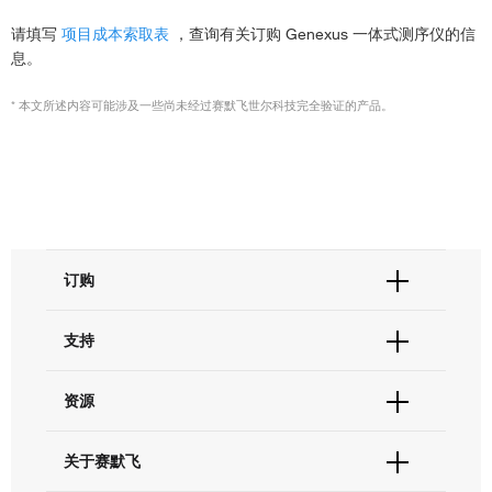
请填写
项目成本索取表
，查询有关订购 Genexus 一体式测序仪的信
息。
* 本文所述内容可能涉及一些尚未经过赛默飞世尔科技完全验证的产品。
订购
订单状态查询
支持
订单支持
货号直购
帮助&支持
资源
现货供应中心
联系我们 - 400 820 8982
电子采购
技术支持中心
学习中心
关于赛默飞
查找文件&证书
促销
报告网站问题