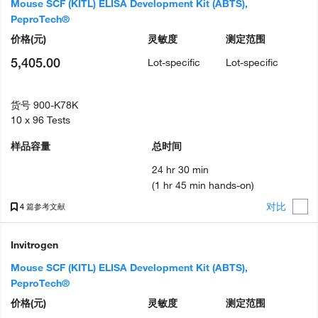
Mouse SCF (KITL) ELISA Development Kit (ABTS),
PeproTech®
价格
(元)
灵敏度
测定范围
5,405.00
Lot-specific
Lot-specific
货号
900-K78K
10 x 96 Tests
样品容量
总时间
24 hr 30 min
(1 hr 45 min hands-on)
对比
4 篇参考文献
Invitrogen
Mouse SCF (KITL) ELISA Development Kit (ABTS),
PeproTech®
价格
(元)
灵敏度
测定范围