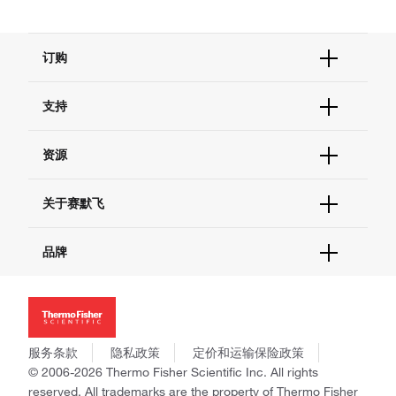
订购
订单状态查询
支持
订单支持
货号直购
帮助&支持
资源
现货供应中心
联系我们 - 400 820 8982
电子采购
技术支持中心
学习中心
关于赛默飞
查找文件&证书
促销
报告网站问题
活动&研讨会
关于我们
品牌
社交媒体
招聘
投资者关系
Thermo Scientific
新闻
Applied Biosystems
社会责任
Invitrogen
商标
Gibco
服务条款
隐私政策
定价和运输保险政策
政策和通知
Ion Torrent
© 2006-2026 Thermo Fisher Scientific Inc. All rights
reserved. All trademarks are the property of Thermo Fisher
Unity Lab Services