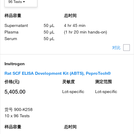
96 Tests
样品容量
总时间
Supernatant
50 µL
4 hr 45 min
Plasma
50 µL
(1 hr 20 min hands-on)
Serum
50 µL
对比
Invitrogen
Rat SCF ELISA Development Kit (ABTS), PeproTech®
价格
(元)
灵敏度
测定范围
5,405.00
Lot-specific
Lot-specific
货号
900-K258
10 x 96 Tests
样品容量
总时间