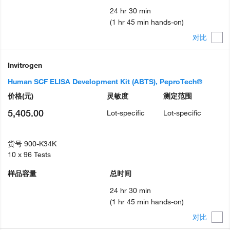
24 hr 30 min
(1 hr 45 min hands-on)
对比
Invitrogen
Human SCF ELISA Development Kit (ABTS), PeproTech®
价格
(元)
灵敏度
测定范围
5,405.00
Lot-specific
Lot-specific
货号
900-K34K
10 x 96 Tests
样品容量
总时间
24 hr 30 min
(1 hr 45 min hands-on)
对比