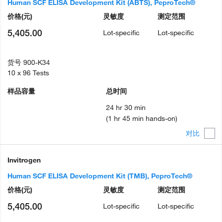
Human SCF ELISA Development Kit (ABTS), PeproTech®
价格
(元)
灵敏度
测定范围
5,405.00
Lot-specific
Lot-specific
货号
900-K34
10 x 96 Tests
样品容量
总时间
24 hr 30 min
(1 hr 45 min hands-on)
对比
Invitrogen
Human SCF ELISA Development Kit (TMB), PeproTech®
价格
(元)
灵敏度
测定范围
5,405.00
Lot-specific
Lot-specific