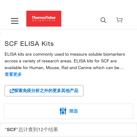
SCF ELISA Kits
ELISA kits are commonly used to measure soluble biomarkers
across a variety of research areas. ELISA kits for SCF are
available for Human, Mouse, Rat and Canine which can be
quantified in various samples, including plasma, serum,
查看更多
supernatant.
探索免疫分析之外的更多其他产品
Invitrogen ELISA kits exist in two formats:...
筛选
"
SCF
"总计查到12个结果