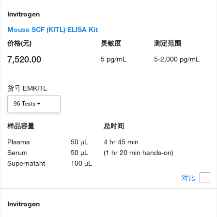
Invitrogen
Mouse SCF (KITL) ELISA Kit
价格
(元)
灵敏度
测定范围
7,520.00
5 pg/mL
5-2,000 pg/mL
货号
EMKITL
96 Tests
样品容量
总时间
Plasma
50 µL
4 hr 45 min
Serum
50 µL
(1 hr 20 min hands-on)
Supernatant
100 µL
对比
Invitrogen