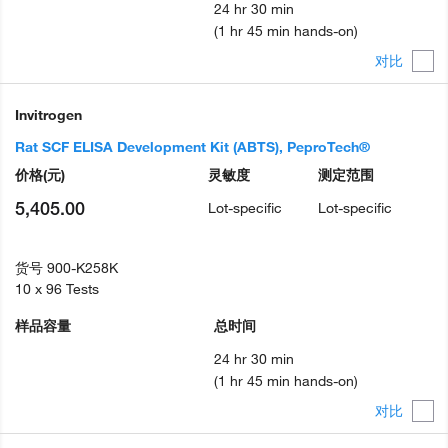
24 hr 30 min
(1 hr 45 min hands-on)
对比
Invitrogen
Rat SCF ELISA Development Kit (ABTS), PeproTech®
价格
(元)
灵敏度
测定范围
5,405.00
Lot-specific
Lot-specific
货号
900-K258K
10 x 96 Tests
样品容量
总时间
24 hr 30 min
(1 hr 45 min hands-on)
对比