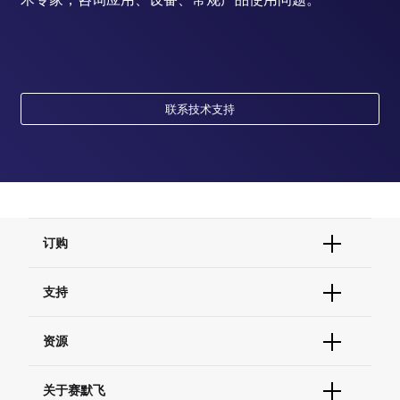
联系技术支持
订购
订单状态查询
支持
订单支持
货号直购
帮助&支持
资源
现货供应中心
联系我们 - 400 820 8982
电子采购
技术支持中心
学习中心
关于赛默飞
查找文件&证书
促销