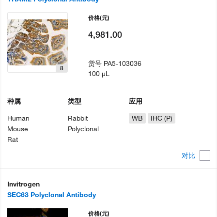
价格
(元)
4,981.00
货号
PA5-103036
8
100 µL
种属
类型
应用
Human
Rabbit
WB
IHC (P)
Mouse
Polyclonal
Rat
对比
Invitrogen
SEC63 Polyclonal Antibody
价格
(元)