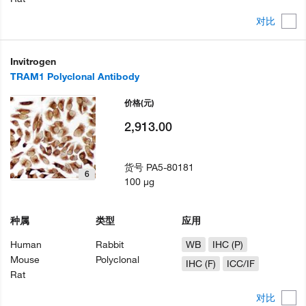
对比
Invitrogen
TRAM1 Polyclonal Antibody
价格
(元)
2,913.00
货号
PA5-80181
6
100 µg
种属
类型
应用
Human
Rabbit
WB
IHC (P)
Mouse
Polyclonal
IHC (F)
ICC/IF
Rat
对比