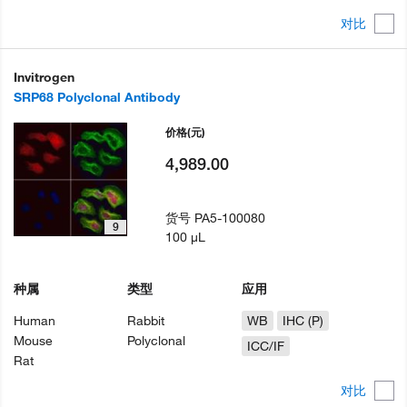
对比
Invitrogen
SRP68 Polyclonal Antibody
价格
(元)
4,989.00
货号
PA5-100080
9
100 µL
种属
类型
应用
Human
Rabbit
WB
IHC (P)
Mouse
Polyclonal
ICC/IF
Rat
对比