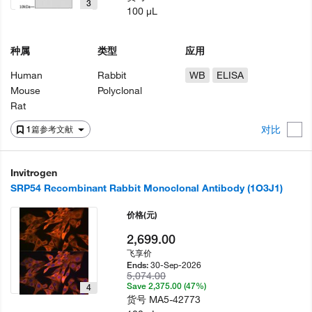
3
100 µL
种属
类型
应用
Human
Rabbit
WB
ELISA
Mouse
Polyclonal
Rat
对比
1篇参考文献
Invitrogen
SRP54 Recombinant Rabbit Monoclonal Antibody (1O3J1)
价格
(元)
2,699.00
飞享价
30-Sep-2026
Ends:
5,074.00
Save 2,375.00 (47%)
4
货号
MA5-42773