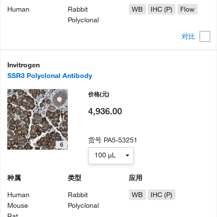
Human
Rabbit
WB
IHC (P)
Flow
Polyclonal
对比
Invitrogen
SSR3 Polyclonal Antibody
价格
(元)
4,936.00
货号
PA5-53251
6
100 µL
种属
类型
应用
Human
Rabbit
WB
IHC (P)
Mouse
Polyclonal
Rat