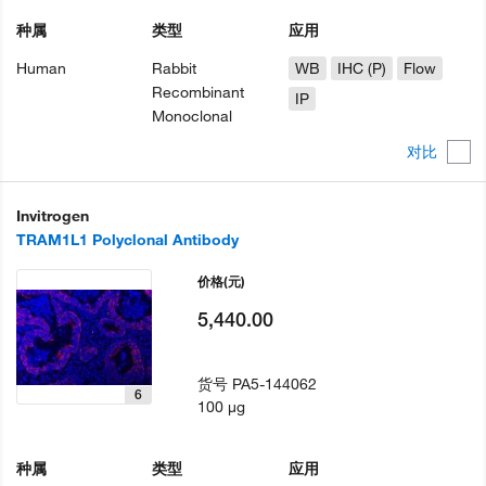
种属
类型
应用
Human
Rabbit
WB
IHC (P)
Flow
Recombinant
IP
Monoclonal
对比
Invitrogen
TRAM1L1 Polyclonal Antibody
价格
(元)
5,440.00
货号
PA5-144062
6
100 µg
种属
类型
应用