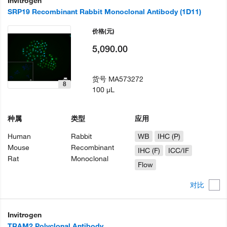
Invitrogen
SRP19 Recombinant Rabbit Monoclonal Antibody (1D11)
价格
(元)
5,090.00
货号
MA573272
8
100 µL
种属
类型
应用
Human
Rabbit
WB
IHC (P)
Mouse
Recombinant
IHC (F)
ICC/IF
Rat
Monoclonal
Flow
对比
Invitrogen
TRAM2 Polyclonal Antibody