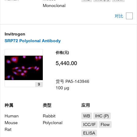
Monoclonal
对比
Invitrogen
SRP72 Polyclonal Antibody
价格
(元)
5,440.00
货号
PA5-143946
9
100 µg
种属
类型
应用
Human
Rabbit
WB
IHC (P)
Mouse
Polyclonal
ICC/IF
Flow
Rat
ELISA