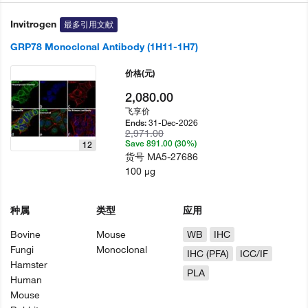
Invitrogen
最多引用文献
GRP78 Monoclonal Antibody (1H11-1H7)
价格
(元)
2,080.00
飞享价
31-Dec-2026
Ends:
2,971.00
Save 891.00 (30%)
12
货号
MA5-27686
100 µg
种属
类型
应用
Bovine
Mouse
WB
IHC
Fungi
Monoclonal
IHC (PFA)
ICC/IF
Hamster
PLA
Human
Mouse