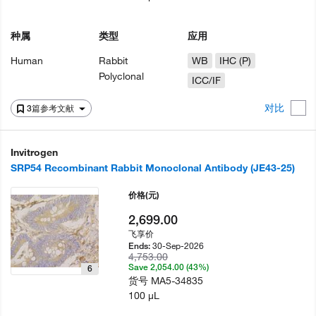
种属
类型
应用
Human
Rabbit
WB
IHC (P)
Polyclonal
ICC/IF
对比
3篇参考文献
Invitrogen
SRP54 Recombinant Rabbit Monoclonal Antibody (JE43-25)
价格
(元)
2,699.00
飞享价
30-Sep-2026
Ends:
4,753.00
Save 2,054.00 (43%)
6
货号
MA5-34835
100 µL