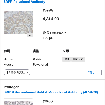
SRPR Polyclonal Antibody
价格
(元)
4,314.00
货号
PA5-28295
4
100 µL
种属
类型
应用
Human
Rabbit
WB
IHC (P)
Mouse
Polyclonal
对比
1篇参考文献
Invitrogen
SRP19 Recombinant Rabbit Monoclonal Antibody (JE59-23)
价格
(元)