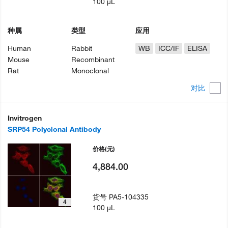
100 µL
种属
类型
应用
Human
Rabbit
WB
ICC/IF
ELISA
Mouse
Recombinant
Rat
Monoclonal
对比
Invitrogen
SRP54 Polyclonal Antibody
价格
(元)
4,884.00
货号
PA5-104335
4
100 µL