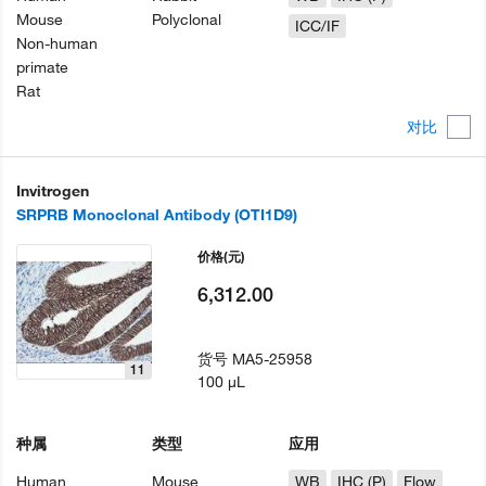
Mouse
Polyclonal
ICC/IF
Non-human
primate
Rat
对比
Invitrogen
SRPRB Monoclonal Antibody (OTI1D9)
价格
(元)
6,312.00
货号
MA5-25958
11
100 µL
种属
类型
应用
Human
Mouse
WB
IHC (P)
Flow