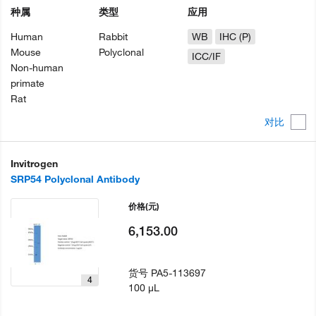
种属
类型
应用
Human
Rabbit
WB
IHC (P)
Mouse
Polyclonal
ICC/IF
Non-human
primate
Rat
对比
Invitrogen
SRP54 Polyclonal Antibody
价格
(元)
6,153.00
货号
PA5-113697
4
100 µL