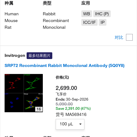
种属
类型
应用
Human
Rabbit
WB
IHC (P)
Mouse
Recombinant
ICC/IF
IP
Rat
Monoclonal
对比
Invitrogen
最多结果图片
SRP72 Recombinant Rabbit Monoclonal Antibody (5Q0Y8)
价格
(元)
2,699.00
飞享价
30-Sep-2026
Ends:
5,090.00
Save 2,391.00 (47%)
16
货号
MA569416
100 µL