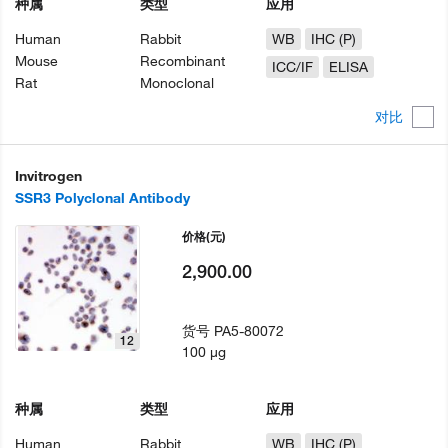
种属
类型
应用
Human
Rabbit
WB
IHC (P)
Mouse
Recombinant
ICC/IF
ELISA
Rat
Monoclonal
对比
Invitrogen
SSR3 Polyclonal Antibody
价格
(元)
2,900.00
货号
PA5-80072
12
100 µg
种属
类型
应用
Human
Rabbit
WB
IHC (P)