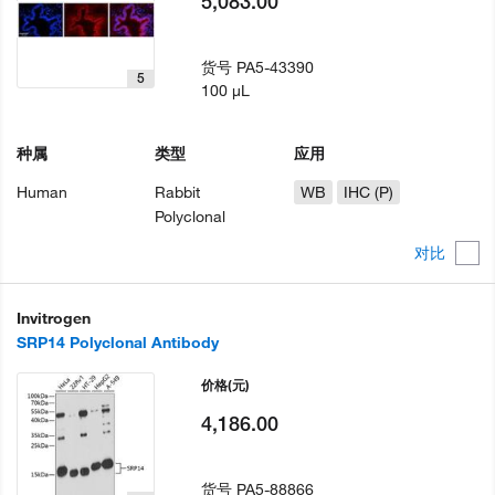
5,083.00
货号
PA5-43390
5
100 µL
种属
类型
应用
Human
Rabbit
WB
IHC (P)
Polyclonal
对比
Invitrogen
SRP14 Polyclonal Antibody
价格
(元)
4,186.00
货号
PA5-88866