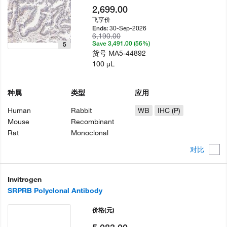
2,699.00
飞享价
30-Sep-2026
Ends:
6,190.00
Save 3,491.00 (56%)
5
货号
MA5-44892
100 µL
种属
类型
应用
Human
Rabbit
WB
IHC (P)
Mouse
Recombinant
Rat
Monoclonal
对比
Invitrogen
SRPRB Polyclonal Antibody
价格
(元)