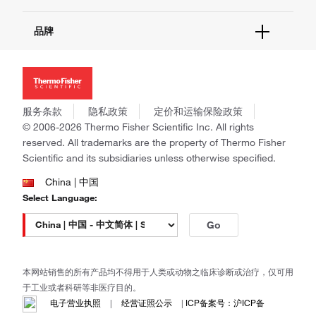
报告网站问题
活动&研讨会
关于我们
品牌
社交媒体
招聘
投资者关系
Thermo Scientific
新闻
Applied Biosystems
社会责任
Invitrogen
商标
Gibco
服务条款
隐私政策
定价和运输保险政策
政策和通知
Ion Torrent
© 2006-2026 Thermo Fisher Scientific Inc. All rights
reserved. All trademarks are the property of Thermo Fisher
Unity Lab Services
Scientific and its subsidiaries unless otherwise specified.
Patheon
PPD
China | 中国
Select Language:
Go
本网站销售的所有产品均不得用于人类或动物之临床诊断或治疗，仅可用
于工业或者科研等非医疗目的。
电子营业执照
|
经营证照公示
|
ICP备案号：沪ICP备