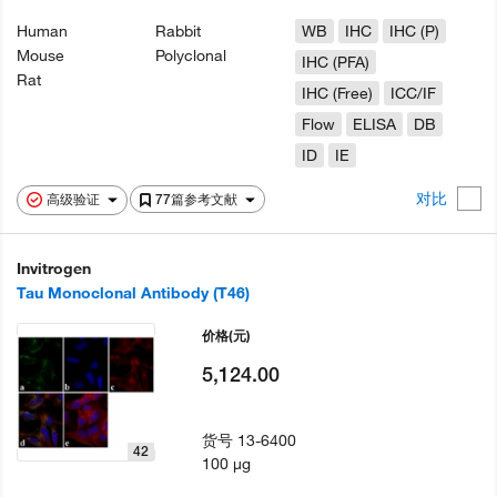
Human
Rabbit
WB
IHC
IHC (P)
Mouse
Polyclonal
IHC (PFA)
Rat
IHC (Free)
ICC/IF
Flow
ELISA
DB
ID
IE
对比
高级验证
77篇参考文献
Invitrogen
Tau Monoclonal Antibody (T46)
价格
(元)
5,124.00
货号
13-6400
42
100 µg