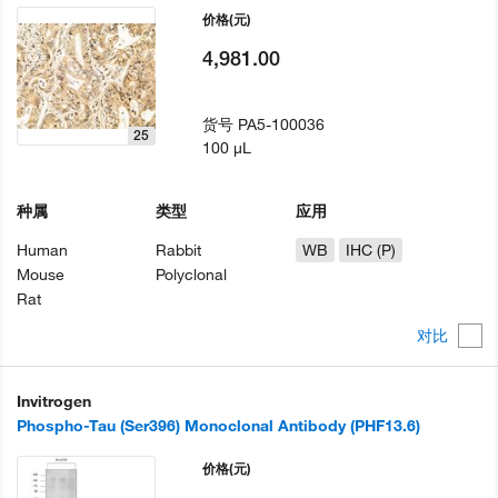
价格
(元)
4,981.00
货号
PA5-100036
25
100 µL
种属
类型
应用
Human
Rabbit
WB
IHC (P)
Mouse
Polyclonal
Rat
对比
Invitrogen
Phospho-Tau (Ser396) Monoclonal Antibody (PHF13.6)
价格
(元)