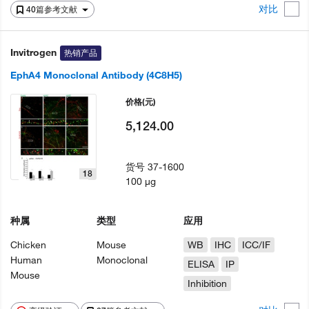
对比
40篇参考文献
Invitrogen
热销产品
EphA4 Monoclonal Antibody (4C8H5)
价格
(元)
5,124.00
货号
37-1600
18
100 µg
种属
类型
应用
Chicken
Mouse
WB
IHC
ICC/IF
Human
Monoclonal
ELISA
IP
Mouse
Inhibition