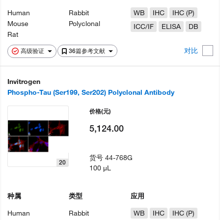
Human
Rabbit
WB
IHC
IHC (P)
Mouse
Polyclonal
ICC/IF
ELISA
DB
Rat
对比
高级验证
36篇参考文献
Invitrogen
Phospho-Tau (Ser199, Ser202) Polyclonal Antibody
价格
(元)
5,124.00
货号
44-768G
20
100 µL
种属
类型
应用
Human
Rabbit
WB
IHC
IHC (P)