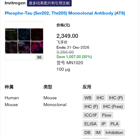
Invitrogen
最多结果图片和引用文献
Phospho-Tau (Ser202, Thr205) Monoclonal Antibody (AT8)
价格
(元)
2,349.00
飞享价
31-Dec-2026
Ends:
3,356.00
Save 1,007.00 (30%)
96
货号
MN1020
100 µg
种属
类型
应用
Human
Mouse
WB
IHC
IHC (P)
Mouse
Monoclonal
IHC (F)
IHC (Free)
ICC/IF
Flow
ELISA
IP
PLA
DB
IM
Inhibition