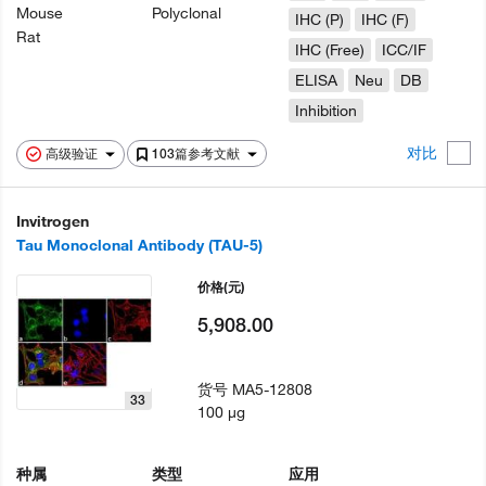
Mouse
Polyclonal
IHC (P)
IHC (F)
Rat
IHC (Free)
ICC/IF
ELISA
Neu
DB
Inhibition
对比
高级验证
103篇参考文献
Invitrogen
Tau Monoclonal Antibody (TAU-5)
价格
(元)
5,908.00
货号
MA5-12808
33
100 µg
种属
类型
应用