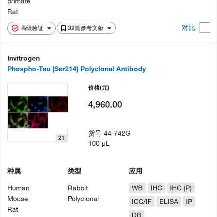
primate
Rat
对比
高级验证
32篇参考文献
Invitrogen
Phospho-Tau (Ser214) Polyclonal Antibody
价格
(元)
4,960.00
货号
44-742G
21
100 µL
种属
类型
应用
Human
Rabbit
WB
IHC
IHC (P)
Mouse
Polyclonal
ICC/IF
ELISA
IP
Rat
DB