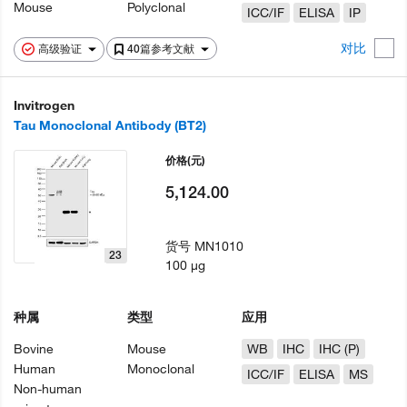
Mouse
Polyclonal
ICC/IF
ELISA
IP
对比
高级验证
40篇参考文献
Invitrogen
Tau Monoclonal Antibody (BT2)
价格
(元)
5,124.00
货号
MN1010
23
100 µg
种属
类型
应用
Bovine
Mouse
WB
IHC
IHC (P)
Human
Monoclonal
ICC/IF
ELISA
MS
Non-human