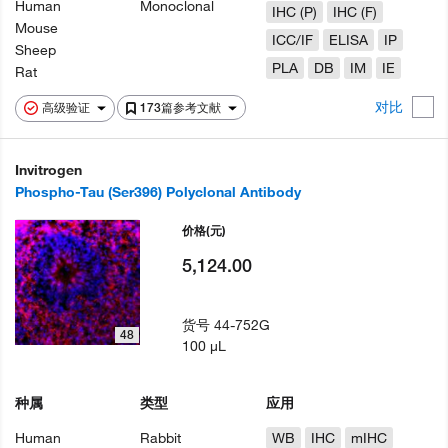
Human
Monoclonal
IHC (P)
IHC (F)
Mouse
ICC/IF
ELISA
IP
Sheep
PLA
DB
IM
IE
Rat
对比
高级验证
173篇参考文献
Invitrogen
Phospho-Tau (Ser396) Polyclonal Antibody
价格
(元)
5,124.00
货号
44-752G
48
100 µL
种属
类型
应用
Human
Rabbit
WB
IHC
mIHC