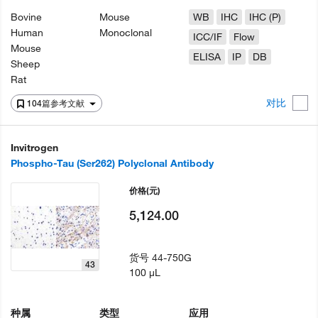
Bovine
Mouse
WB
IHC
IHC (P)
Human
Monoclonal
ICC/IF
Flow
Mouse
ELISA
IP
DB
Sheep
Rat
对比
104篇参考文献
Invitrogen
Phospho-Tau (Ser262) Polyclonal Antibody
价格
(元)
5,124.00
货号
44-750G
43
100 µL
种属
类型
应用