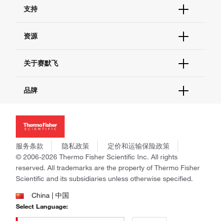
订单状态查询
支持
订单支持
货号直购
帮助&支持
资源
现货供应中心
联系我们 - 400 820 8982
电子采购
技术支持中心
学习中心
关于赛默飞
查找文件&证书
促销
报告网站问题
活动&研讨会
关于我们
品牌
社交媒体
招聘
投资者关系
Thermo Scientific
新闻
Applied Biosystems
社会责任
Invitrogen
商标
Gibco
服务条款
隐私政策
定价和运输保险政策
政策和通知
Ion Torrent
© 2006-2026 Thermo Fisher Scientific Inc. All rights
reserved. All trademarks are the property of Thermo Fisher
Unity Lab Services
Scientific and its subsidiaries unless otherwise specified.
Patheon
PPD
China | 中国
Select Language: