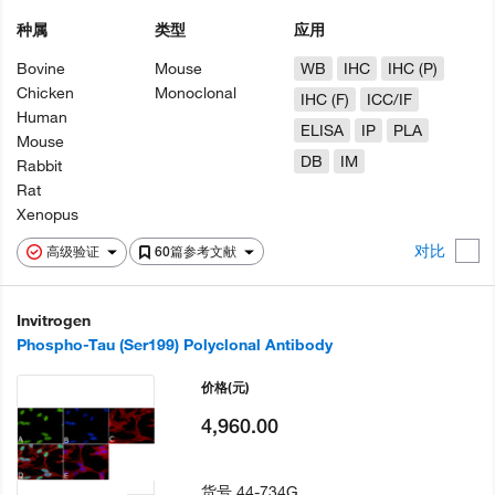
种属
类型
应用
Bovine
Mouse
WB
IHC
IHC (P)
Chicken
Monoclonal
IHC (F)
ICC/IF
Human
ELISA
IP
PLA
Mouse
DB
IM
Rabbit
Rat
Xenopus
对比
高级验证
60篇参考文献
Invitrogen
Phospho-Tau (Ser199) Polyclonal Antibody
价格
(元)
4,960.00
货号
44-734G