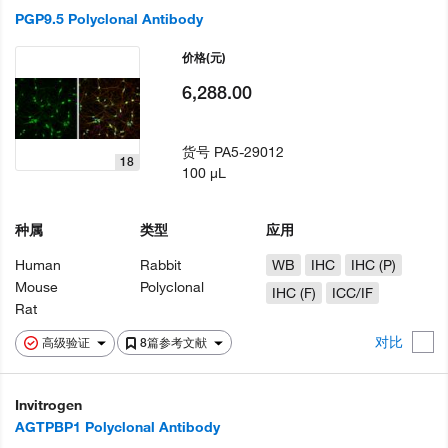
PGP9.5 Polyclonal Antibody
价格
(元)
6,288.00
货号
PA5-29012
18
100 µL
种属
类型
应用
Human
Rabbit
WB
IHC
IHC (P)
Mouse
Polyclonal
IHC (F)
ICC/IF
Rat
对比
高级验证
8篇参考文献
Invitrogen
AGTPBP1 Polyclonal Antibody