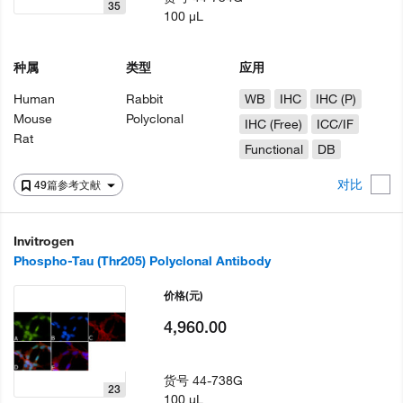
35
100 µL
种属
类型
应用
Human
Rabbit
WB
IHC
IHC (P)
Mouse
Polyclonal
IHC (Free)
ICC/IF
Rat
Functional
DB
对比
49篇参考文献
Invitrogen
Phospho-Tau (Thr205) Polyclonal Antibody
价格
(元)
4,960.00
货号
44-738G
23
100 µL