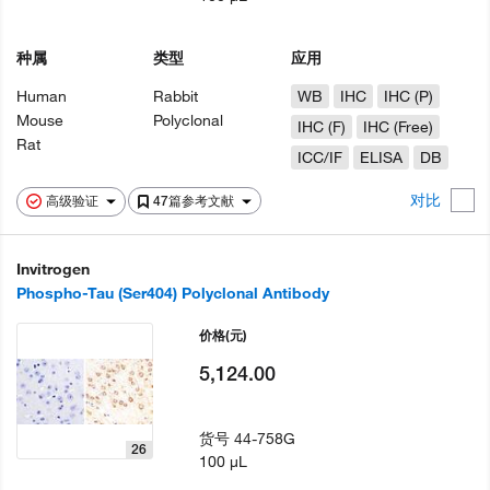
种属
类型
应用
Human
Rabbit
WB
IHC
IHC (P)
Mouse
Polyclonal
IHC (F)
IHC (Free)
Rat
ICC/IF
ELISA
DB
对比
高级验证
47篇参考文献
Invitrogen
Phospho-Tau (Ser404) Polyclonal Antibody
价格
(元)
5,124.00
货号
44-758G
26
100 µL