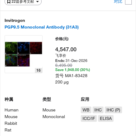
对比
22篇参考文献
Invitrogen
PGP9.5 Monoclonal Antibody (31A3)
价格
(元)
4,547.00
飞享价
31-Dec-2026
Ends:
6,495.00
Save 1,948.00 (30%)
16
货号
MA1-83428
200 µg
种属
类型
应用
Human
Mouse
WB
IHC
IHC (P)
Mouse
Monoclonal
ICC/IF
ELISA
Rabbit
Rat