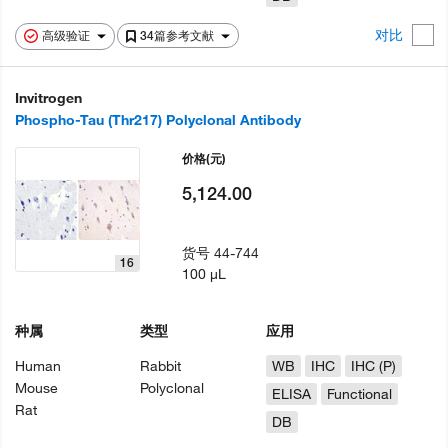
对比
高级验证
34篇参考文献
Invitrogen
Phospho-Tau (Thr217) Polyclonal Antibody
价格
(元)
5,124.00
货号
44-744
16
100 µL
种属
类型
应用
Human
Rabbit
WB
IHC
IHC (P)
Mouse
Polyclonal
ELISA
Functional
Rat
DB